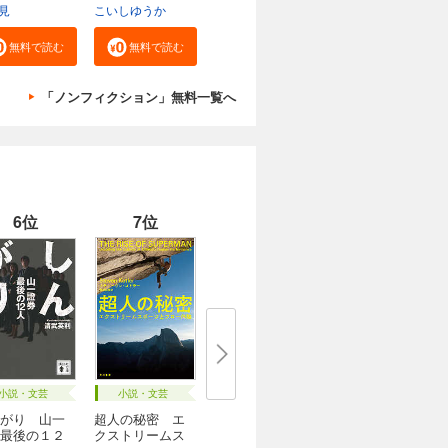
九...
見
こいしゆうか
無料で読む
無料で読む
「ノンフィクション」無料一覧へ
6位
7位
小説・文芸
小説・文芸
がり 山一
超人の秘密 エ
最後の１２
クストリームス