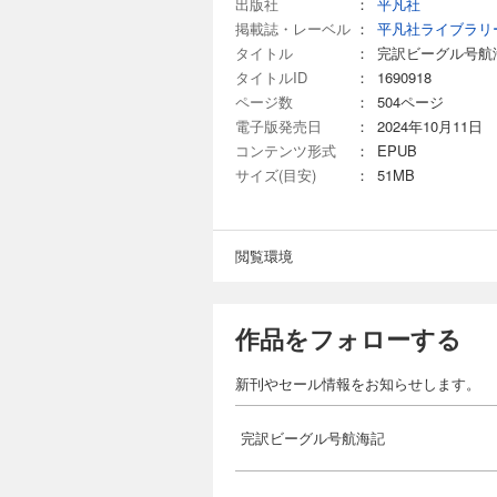
出版社
：
平凡社
掲載誌・レーベル
：
平凡社ライブラリ
タイトル
：
完訳ビーグル号航
タイトルID
：
1690918
ページ数
：
504ページ
電子版発売日
：
2024年10月11日
コンテンツ形式
：
EPUB
サイズ(目安)
：
51MB
閲覧環境
作品をフォローする
新刊やセール情報をお知らせします。
完訳ビーグル号航海記