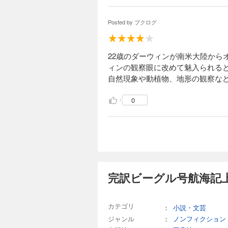
Posted by
ブクログ
22歳のダーウィンが南米大陸か
ィンの観察眼に改めて魅入られると
自然現象や動植物、地形の観察な
0
完訳ビーグル号航海記上
カテゴリ
：
小説・文芸
ジャンル
：
ノンフィクション