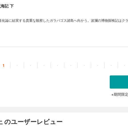
海記 下
進化論に結実する貴重な観察したガラパゴス諸島へ向かう。波瀾の博物探検記はク
1
・
・
・
・
・
・
・
・
・
※期間限
上 のユーザーレビュー