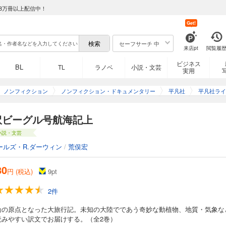
8万冊以上配信中！
Get!
セーフサーチ 中
来店pt
閲覧履
ビジネス
BL
TL
ラノベ
小説・文芸
実用
ノンフィクション
ノンフィクション・ドキュメンタリー
平凡社
平凡社ライ
訳ビーグル号航海記上
小説・文芸
ールズ・R.ダーウィン
/
荒俣宏
80
円 (税込)
9
pt
2件
論の原点となった大旅行記。未知の大陸でであう奇妙な動植物、地質・気象な
読みやすい訳文でお届けする。（全2巻）