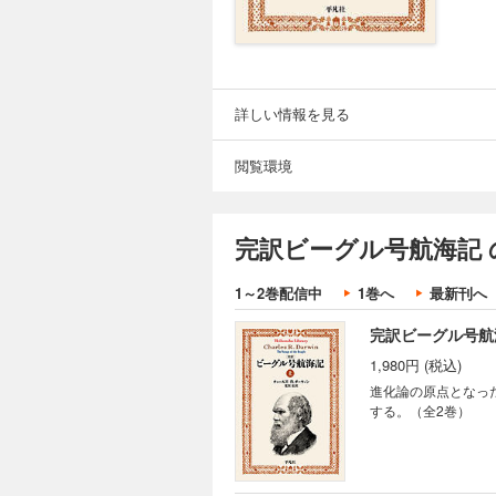
詳しい情報を見る
閲覧環境
完訳ビーグル号航海記 
1～2巻配信中
1巻へ
最新刊へ
完訳ビーグル号航
1,980円 (税込)
進化論の原点となっ
する。（全2巻）