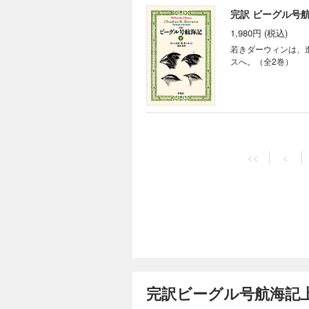
完訳 ビーグル号航
1,980円 (税込)
若きダーウィンは、
スへ。（全2巻）
<<
<
完訳ビーグル号航海記