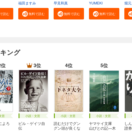
事...
リ...
生...
る...
福田ますみ
早見和真
YUMEKI
堀元
で読む
無料で読む
無料で読む
無料で読む
ンキング
2位
3位
4位
5位
文芸
小説・文芸
小説・文芸
小説・文芸
によろ
ビル・ゲイツ自
読むだけでグン
ヤマケイ文庫
しん
伝
グン頭が良くな
山びとの記―木
證券