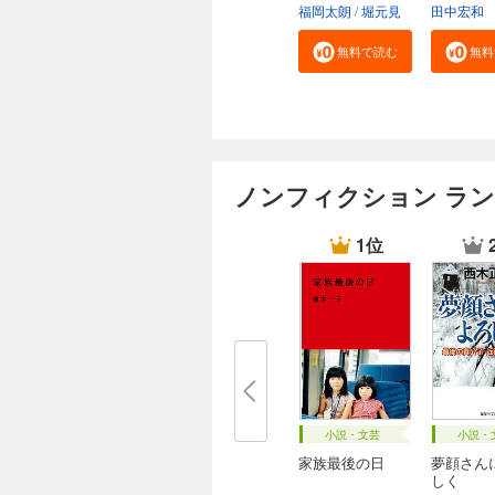
し...
し...
福岡太朗
堀元見
田中宏和
無料で読む
無料
ノンフィクション ラ
1位
小説・文芸
小説・
家族最後の日
夢顔さん
しく