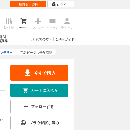
無料会員登録
ログイン
歴
My本棚
カート
フォロー
クーポン
Myページ
雑誌
はじめての方へ
ご利用ガイド
写真集
ブラリー
完訳ビーグル号航海記
今すぐ購入
カートに入れる
フォローする
ど
ブラウザ試し読み