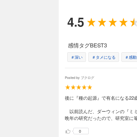
4.5
感情タグBEST3
＃深い
＃タメになる
＃感動
Posted by
ブクログ
後に『種の起源』で有名になる22
以前読んだ、ダーウィンの『ミミ
晩年の研究だったので、研究室に
0