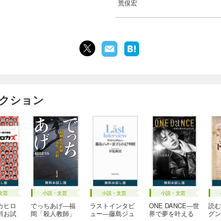
荒俣宏
ィクション
文芸
小説・文芸
小説・文芸
小説・文芸
カヒロ
でっちあげ―福
ラストインタビ
ONE DANCE―世
読む
料お試
岡「殺人教師」
ュー―藤島ジュ
界で夢を叶える
グン