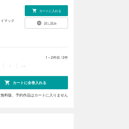
カートに入れる
ライマック
試し読み
1～2件目
/
2件
>
>>
カートに全巻入れる
定無料版、予約作品はカートに入りません