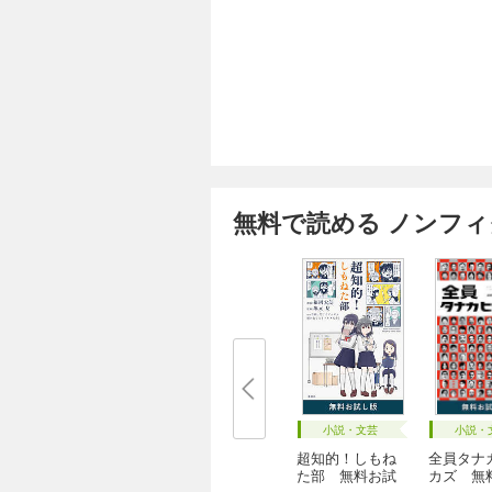
無料で読める ノンフ
小説・文芸
小説・
超知的！しもね
全員タナ
た部 無料お試
カズ 無