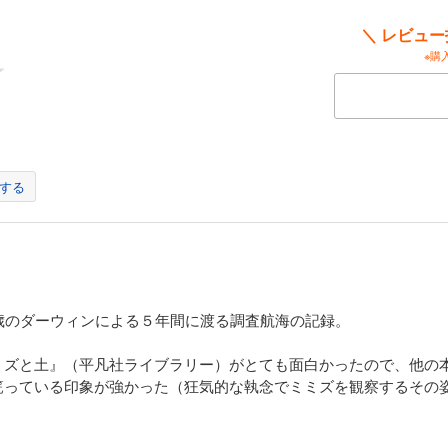
＼ レビュ
※購
する
歳のダーウィンによる５年間に渡る調査航海の記録。
ズと土』（平凡社ライブラリー）がとても面白かったので、他の
篭っている印象が強かった（狂気的な執念でミミズを観察するその