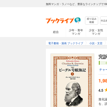
無料マンガ・ラノベなど、豊富なラインナップで18
絞り込み
検索
少年・青年
少女・女性
総合
マンガ
マンガ
電子書籍・漫画 ブックライブ
小説・文芸
完
チャ
1,9
4.5
進化
を、