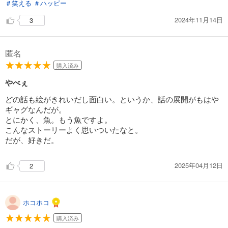
＃笑える
＃ハッピー
2024年11月14日
3
匿名
購入済み
やべぇ
どの話も絵がきれいだし面白い。というか、話の展開がもはや
ギャグなんだが。
とにかく、魚。もう魚ですよ。
こんなストーリーよく思いついたなと。
だが、好きだ。
2025年04月12日
2
ホコホコ
購入済み