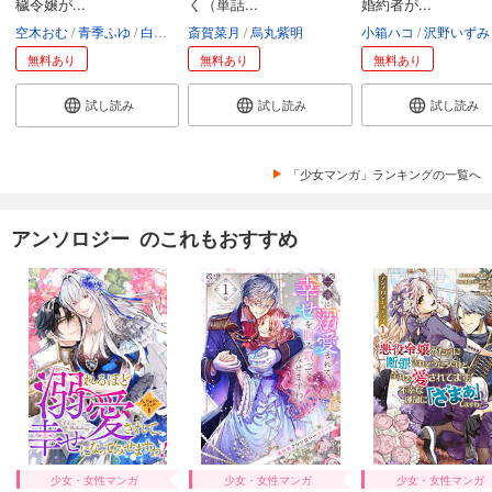
穢令嬢が...
く（単話...
婚約者が...
空木おむ
青季ふゆ
白谷ゆう
斎賀菜月
烏丸紫明
小箱ハコ
沢野いずみ
無料あり
無料あり
無料あり
試し読み
試し読み
試し読み
「少女マンガ」ランキングの一覧へ
アンソロジー のこれもおすすめ
少女・女性マンガ
少女・女性マンガ
少女・女性マンガ