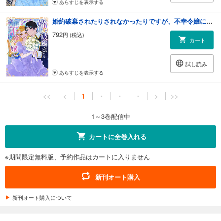
あらすじを表示する
婚約破棄されたりされなかったりですが、不幸令嬢になりました。～ざまぁしなくても幸せです～ アンソロジーコミック（３）
792
円 (税込)
カート
試し読み
あらすじを表示する
<<
<
1
・
・
・
>
>>
1～3巻配信中
カートに全巻入れる
※期間限定無料版、予約作品はカートに入りません
新刊オート購入
新刊オート購入について