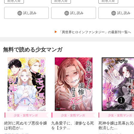
続巻入荷
続巻入荷
続巻入荷
試し読み
試し読み
試し読み
「異世界ヒロインファンタジー」の最新刊一覧へ
無料で読める少女マンガ
少女・女性マンガ
少女・女性マンガ
少女・女性マンガ
絶対に死ぬモブ悪役令嬢
九条愛子に、凄惨なる死
死神令嬢は黒幕お兄
は初恋が...
を【タテ...
救済した...