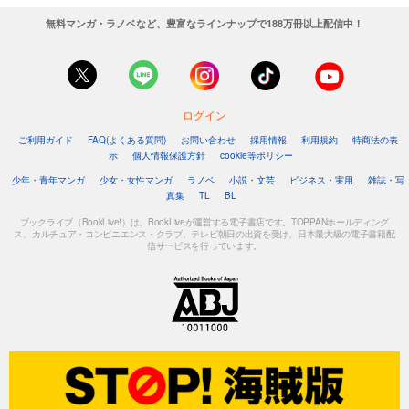
無料マンガ・ラノベなど、豊富なラインナップで188万冊以上配信中！
ログイン
ご利用ガイド
FAQ(よくある質問)
お問い合わせ
採用情報
利用規約
特商法の表
示
個人情報保護方針
cookie等ポリシー
少年・青年マンガ
少女・女性マンガ
ラノベ
小説・文芸
ビジネス・実用
雑誌・写
真集
TL
BL
ブックライブ（BookLive!）は、BookLiveが運営する電子書店です。TOPPANホールディング
ス、カルチュア・コンビニエンス・クラブ、テレビ朝日の出資を受け、日本最大級の電子書籍配
信サービスを行っています。