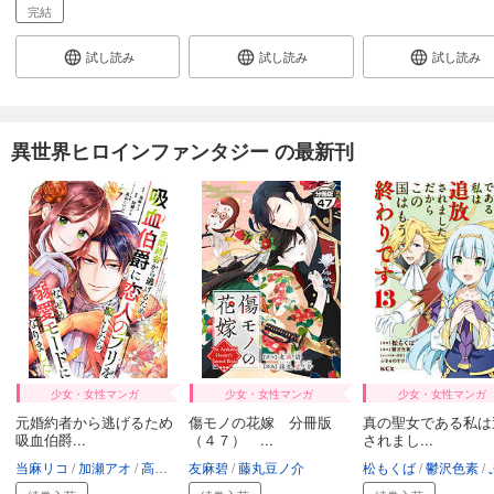
完結
試し読み
試し読み
試し読み
異世界ヒロインファンタジー の最新刊
少女・女性マンガ
少女・女性マンガ
少女・女性マンガ
元婚約者から逃げるため
傷モノの花嫁 分冊版
真の聖女である私は
吸血伯爵...
（４７） ...
されまし...
当麻リコ
加瀬アオ
高山しのぶ
友麻碧
藤丸豆ノ介
松もくば
鬱沢色素
ぷき