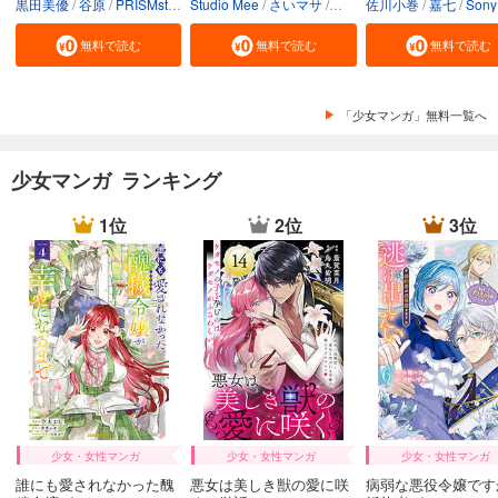
黒田美優
谷原
PRISMstudio
Studio Mee
Sony Music Entertainment（Japan） Inc.
さいマサ
送料込
佐川小巻
真森人互
嘉七
Sony Music Entertainment（Japan） In
無料で読む
無料で読む
無料で読む
「少女マンガ」無料一覧へ
少女マンガ ランキング
1位
2位
3位
少女・女性マンガ
少女・女性マンガ
少女・女性マンガ
誰にも愛されなかった醜
悪女は美しき獣の愛に咲
病弱な悪役令嬢です