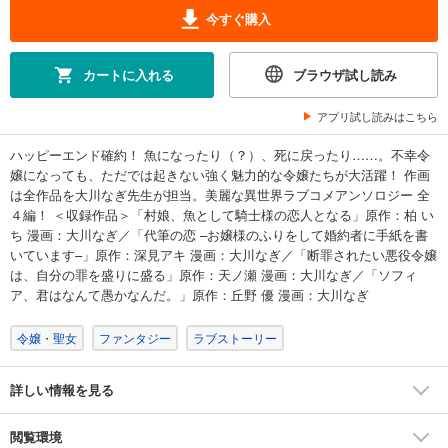
今すぐ購入
カートに入れる
ブラウザ試し読み
アプリ試し読みはこちら
ハッピーエンド確約！ 魚になったり（？）、死に戻ったり……。不幸令
嬢になっても、ただでは起きない強く魅力的な令嬢たちが大活躍！ 作画
は全作品を大川なぎ先生が担当。美麗な異世界ラブコメアンソロジー 全
４編！ ＜収録作品＞「村娘、魚として騎士様の恋人となる」原作：柏 い
ち 漫画：大川なぎ／「代筆の恋 –お嬢様のふりをして婚約者に手紙を書
いています–」原作：深見アキ 漫画：大川なぎ／「断罪されたい悪役令嬢
は、自分の罪を盛りに盛る」原作：天ノ瀬 漫画：大川なぎ／「ソフィ
ア、君はなんて愚かなんだ。」原作：丘野 優 漫画：大川なぎ
令嬢・聖女
ファンタジー
ラブストーリー
詳しい情報を見る
閲覧環境