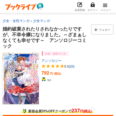
会員登録
ログイン
メニュー
少女・女性マンガ
少女マンガ
婚約破棄されたりされなかったりです
フォロー
が、不幸令嬢になりました。～ざまぁし
なくても幸せです～ アンソロジーコミ
ック
少女・女性マンガ
アンソロジー
5.0
(23)
792
円 (税込)
3
pt
237
新規会員70%OFFクーポンで
円(税込)