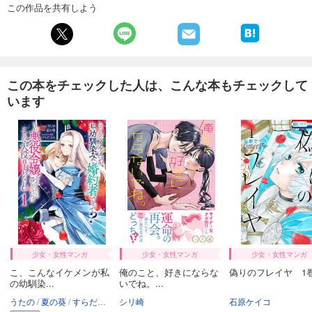
この作品を共有しよう
この本をチェックした人は、こんな本もチェックして
います
少女・女性マンガ
少女・女性マンガ
少女・女性マンガ
こ、こんなイケメンが私
俺のこと、好きにならな
偽りのフレイヤ 1
の幼馴染...
いでね。...
うたの
夏の葵
すらだまみ
シリ崎
石原ケイコ