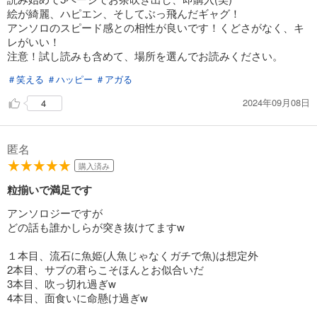
絵が綺麗、ハピエン、そしてぶっ飛んだギャグ！
アンソロのスピード感との相性が良いです！くどさがなく、キ
レがいい！
注意！試し読みも含めて、場所を選んでお読みください。
＃笑える
＃ハッピー
＃アガる
2024年09月08日
4
匿名
購入済み
粒揃いで満足です
アンソロジーですが
どの話も誰かしらが突き抜けてますw
１本目、流石に魚姫(人魚じゃなくガチで魚)は想定外
2本目、サブの君らこそほんとお似合いだ
3本目、吹っ切れ過ぎw
4本目、面食いに命懸け過ぎw