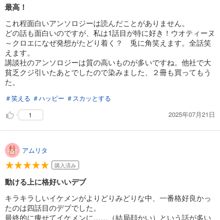
最高！
これ程面白いアンソロジーは読んだことがありません。
どの話も面白いのですが、私は1話目が特に好き！ウオティーヌ
～クロエになぜ発想がたどり着く？ 兎に角笑えます。全話笑
えます。
講談社のアンソロジーは質の高いものが多いですね。他社で大
貧乏クジ引いたあとでしたので染みました、２冊も買ってもう
た。
＃笑える
＃ハッピー
＃スカッとする
2025年07月21日
1
アムリタ
購入済み
動ける上に格好いいデブ
キラキラしいイケメンがよりどりみどりな中、一番格好良かっ
たのは四話目のデブでした。
最終的に痩せてイケメンに……（結局顔かい）という話が多い