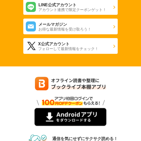
LINE公式アカウント
アカウント連携で限定クーポンゲット！
メールマガジン
お得な最新情報を受け取ろう！
X公式アカウント
フォローして最新情報をチェック！
通信を気にせずにサクサク読める！