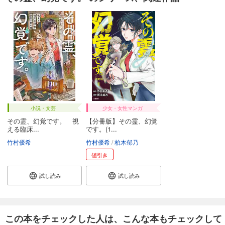
小説・文芸
少女・女性マンガ
その霊、幻覚です。 視
【分冊版】その霊、幻覚
える臨床...
です。(1...
竹村優希
竹村優希
柏木郁乃
値引き
試し読み
試し読み
この本をチェックした人は、こんな本もチェックして