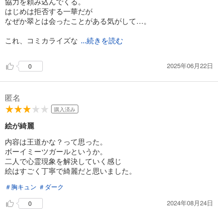
協力を頼み込んでくる。
はじめは拒否する一華だが
なぜか翠とは会ったことがある気がして…。
これ、コミカライズな
...続きを読む
2025年06月22日
0
匿名
購入済み
絵が綺麗
内容は王道かな？って思った。
ボーイミーツガールというか。
二人で心霊現象を解決していく感じ
絵はすごく丁寧で綺麗だと思いました。
＃胸キュン
＃ダーク
2024年08月24日
0