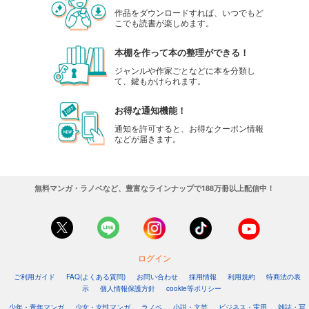
作品をダウンロードすれば、いつでもど
こでも読書が楽しめます。
本棚を作って本の整理ができる！
ジャンルや作家ごとなどに本を分類し
て、鍵もかけられます。
お得な通知機能！
通知を許可すると、お得なクーポン情報
などが届きます。
無料マンガ・ラノベなど、豊富なラインナップで188万冊以上配信中！
ログイン
ご利用ガイド
FAQ(よくある質問)
お問い合わせ
採用情報
利用規約
特商法の表
示
個人情報保護方針
cookie等ポリシー
少年・青年マンガ
少女・女性マンガ
ラノベ
小説・文芸
ビジネス・実用
雑誌・写