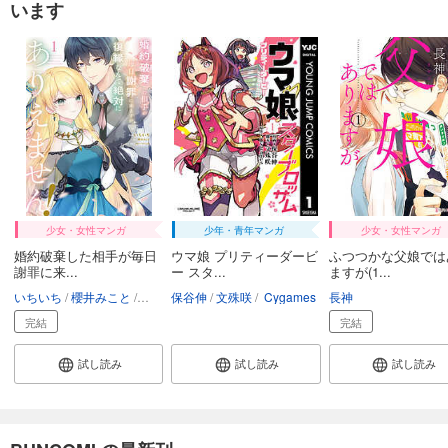
います
少女・女性マンガ
少年・青年マンガ
少女・女性マンガ
婚約破棄した相手が毎日
ウマ娘 プリティーダービ
ふつつかな父娘では
謝罪に来...
ー スタ...
ますが(1...
いちいち
櫻井みこと
フルーツパンチ
保谷伸
文殊咲
Cygames
長神
完結
完結
試し読み
試し読み
試し読み