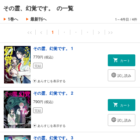
その霊、幻覚です。 の一覧
1巻へ
最新刊へ
1～4件目
/
4件
<<
<
1
・
・
・
>
>>
その霊、幻覚です。 1
770
円 (税込)
カート
完結
試し読み
あらすじを表示する
その霊、幻覚です。 2
790
円 (税込)
カート
完結
試し読み
あらすじを表示する
その霊、幻覚です。 3