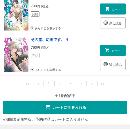
790
円 (税込)
カート
完結
試し読み
あらすじを表示する
その霊、幻覚です。 4
790
円 (税込)
カート
完結
試し読み
あらすじを表示する
<<
<
1
・
・
・
>
>>
全4巻配信中
カートに全巻入れる
※期間限定無料版、予約作品はカートに入りません