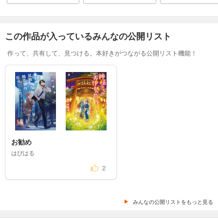
この作品が入っているみんなの公開リスト
作って、共有して、見つける。本好きがつながる公開リスト機能！
お勧め
はぴはる
2
みんなの公開リストをもっと見る