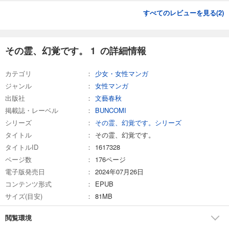
すべてのレビューを見る(
2
)
その霊、幻覚です。 1 の詳細情報
カテゴリ
少女・女性マンガ
ジャンル
女性マンガ
出版社
文藝春秋
掲載誌・レーベル
BUNCOMI
シリーズ
その霊、幻覚です。シリーズ
タイトル
その霊、幻覚です。
タイトルID
1617328
ページ数
176ページ
電子版発売日
2024年07月26日
コンテンツ形式
EPUB
サイズ(目安)
81MB
閲覧環境