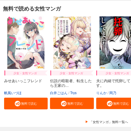
無料で読める女性マンガ
少女・女性マンガ
少女・女性マンガ
少女・女性マンガ
みせあいっこフレンド
伝説の暗殺者、転生した
夫に内緒で托卵して
ら王家の...
す。
帆風いづほ
白井ごはん
Trys
りんか
岡乃
無料で読む
無料で読む
無料で読む
「女性マンガ」無料一覧へ