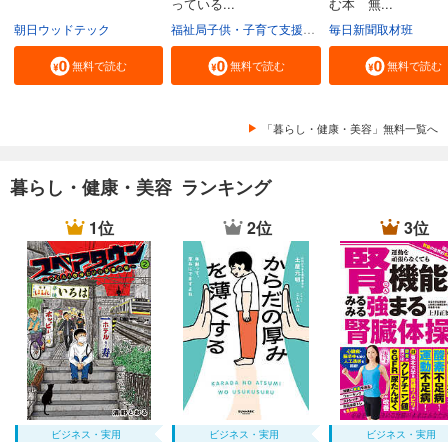
っている...
む本 無...
朝日ウッドテック
福祉局子供・子育て支援部家庭支援課
毎日新聞取材班
東京都
無料で読む
無料で読む
無料で読む
「暮らし・健康・美容」無料一覧へ
暮らし・健康・美容 ランキング
1位
2位
3位
ビジネス・実用
ビジネス・実用
ビジネス・実用