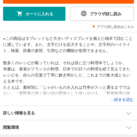
カートに入れる
ブラウザ試し読み
アプリ試し読みはこちら
※この商品はタブレットなど大きいディスプレイを備えた端末で読むこと
に適しています。また、文字だけを拡大することや、文字列のハイライ
ト、検索、辞書の参照、引用などの機能が使用できません。
数多くのレシピが載っていれば、それは役に立つ料理本でしょうか。
本書は、著者がフランスの料理、日本での日々の料理を経て見えてきた
レシピを、自らの言葉で丁寧に解き明かした、これまでの集大成ともい
える本です。
たとえば、素材別に「じゃがいもの火入れは竹串がスッと通るまででは
ない」「葉野菜の茎と葉は別の野菜として使い分ける」「野菜料理の基
本はオイル蒸し」「骨付きでない鶏肉は煮込まない」「切らずに揚げて
...続きを読む
旨みを閉じ込める」「梅と赤ワインで青魚を煮る」など、料理家の科学
する眼差しで、これまでの野菜料理、肉料理、揚げ物、魚料理であたり
詳しい情報を見る
まえの続けてきた料理法を細やかに検証。火入れや時間、テクニックな
どで驚くほど変化する、レシピだけでは伝わらない、おいしさの引き出
閲覧環境
し方を提案します。