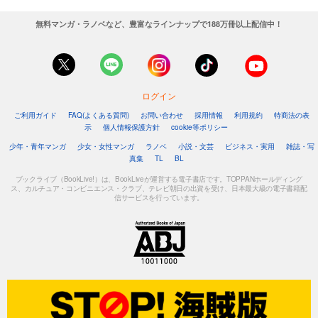
無料マンガ・ラノベなど、豊富なラインナップで188万冊以上配信中！
ログイン
ご利用ガイド
FAQ(よくある質問)
お問い合わせ
採用情報
利用規約
特商法の表
示
個人情報保護方針
cookie等ポリシー
少年・青年マンガ
少女・女性マンガ
ラノベ
小説・文芸
ビジネス・実用
雑誌・写
真集
TL
BL
ブックライブ（BookLive!）は、BookLiveが運営する電子書店です。TOPPANホールディング
ス、カルチュア・コンビニエンス・クラブ、テレビ朝日の出資を受け、日本最大級の電子書籍配
信サービスを行っています。