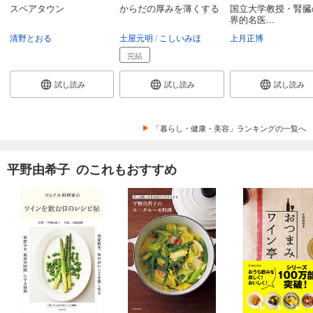
スペアタウン
からだの厚みを薄くする
国立大学教授・腎臓
界的名医...
清野とおる
土屋元明
こしいみほ
上月正博
完結
試し読み
試し読み
試し読み
「暮らし・健康・美容」ランキングの一覧へ
平野由希子 のこれもおすすめ