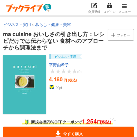
会員登録
ログイン
メニュー
ビジネス・実用
暮らし・健康・美容
ma cuisine おいしさの引き出し方：レシ
フォロー
ピだけでは伝わらない 食材へのアプロー
チから調理法まで
ビジネス・実用
平野由希子
-
(0)
4,180
円 (税込)
20
pt
1,254
新規会員70%OFFクーポンで
円(税込)
今すぐ購入