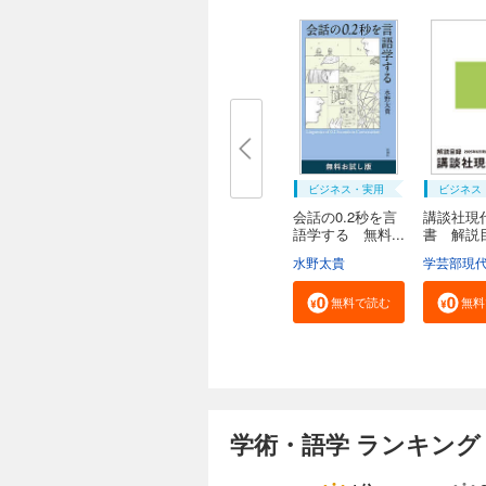
ビジネス・実用
ビジネス
会話の0.2秒を言
講談社現
語学する 無料...
書 解
２０...
水野太貴
無料で読む
無料
学術・語学 ランキング