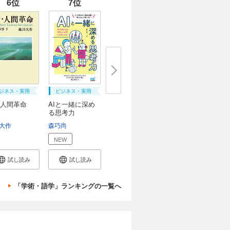
6位
7位
ジネス・実用
ビジネス・実用
人間革命
AIと一緒に深め
る思考力
大作
渡会圭子
森巧尚
NEW
試し読み
試し読み
「学術・語学」ランキングの一覧へ