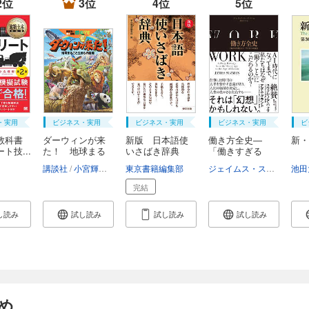
2位
3位
4位
5位
・実用
ビジネス・実用
ビジネス・実用
ビジネス・実用
ビ
教科書
ダーウィンが来
新版 日本語使
働き方全史―
新・
ト技...
た！ 地球まる
いさばき辞典
「働きすぎる
ご...
種」ホ...
講談社
小宮輝之
宮崎佑介
東京書籍編集部
伊藤弥寿彦
對比地孝亘
ジェイムス・スーズマン
池田
完結
し読み
試し読み
試し読み
試し読み
め