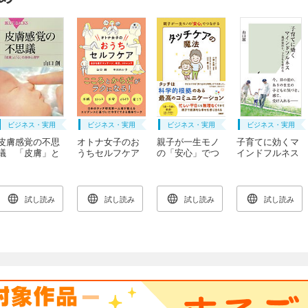
ビジネス・実用
ビジネス・実用
ビジネス・実用
ビジネス・実用
皮膚感覚の不思
オトナ女子のお
親子が一生モノ
子育てに効くマ
議 「皮膚」と
うちセルフケア
の「安心」でつ
インドフルネス
「心」の身体心
ながる タッチ
～親が変わり、
理学
ケアの魔法
子どもも変わる
～
試し読み
試し読み
試し読み
試し読み