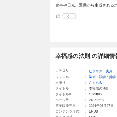
食事や日光、運動から生成される
0
幸福感の法則 の詳細情
カテゴリ
：
ビジネス・実用
ジャンル
：
学術・語学
/
哲学
出版社
：
さくら舎
タイトル
：
幸福感の法則
タイトルID
：
1592896
ページ数
：
240ページ
電子版発売日
：
2024年06月07日
コンテンツ形式
：
EPUB
サイズ(目安)
：
14MB