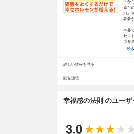
「か
るた
力』
著者
本書
セロ
つを
然な
...
詳しい情報を見る
閲覧環境
幸福感の法則 のユーザ
3.0