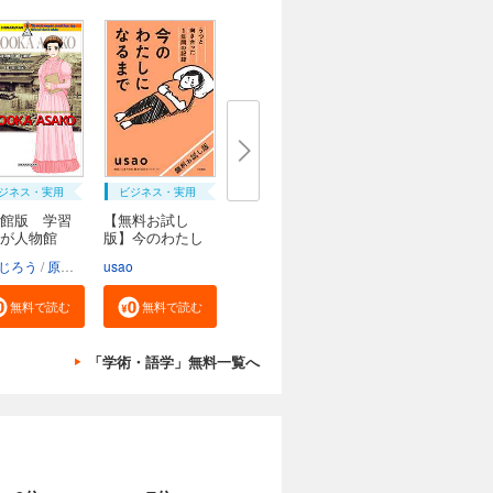
ジネス・実用
ビジネス・実用
館版 学習
【無料お試し
んが人物館
版】今のわたし
にな...
じろう
原口泉
usao
無料で読む
無料で読む
「学術・語学」無料一覧へ