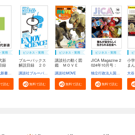
・実用
ビジネス・実用
ビジネス・実用
ビジネス・実用
ビ
代新
ブルーバックス
講談社の動く図
JICA Magazine 2
小学
説目録
解説目録 ２０
鑑 ＭＯＶＥ
024年10月号：
ま
２...
ま...
ジ...
広...
学芸部現代新書編集チーム
講談社ブルーバックス
講談社MOVE
独立行政法人国際協力機構
大谷
で読む
無料で読む
無料で読む
無料で読む