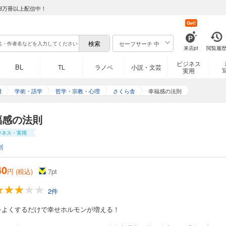
8万冊以上配信中！
Get!
セーフサーチ 中
来店pt
閲覧履
ビジネス
BL
TL
ラノベ
小説・文芸
実用
用
学術・語学
哲学・宗教・心理
さくら舎
幸福感の法則
福感の法則
ジネス・実用
創
40
円 (税込)
7
pt
2件
をよくするだけで幸せホルモンが増える！