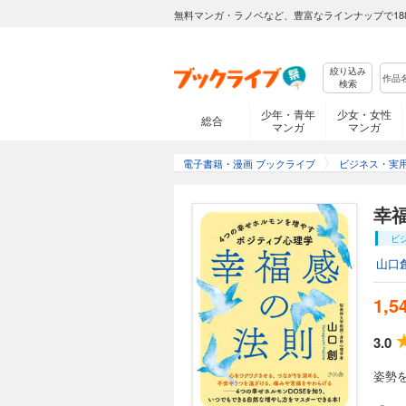
無料マンガ・ラノベなど、豊富なラインナップで18
絞り込み
検索
少年・青年
少女・女性
総合
マンガ
マンガ
電子書籍・漫画 ブックライブ
ビジネス・実
幸
ビ
山口
1,5
3.0
姿勢