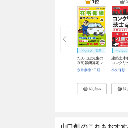
1位
ビジネス・実用
ビジネス
たんぽぽ先生の
建築土木
在宅報酬算定マ
コンクリー
ニ...
永井康徳
日経ヘルスケア
小久保彰
試し読み
試
山口創 のこれもおすす