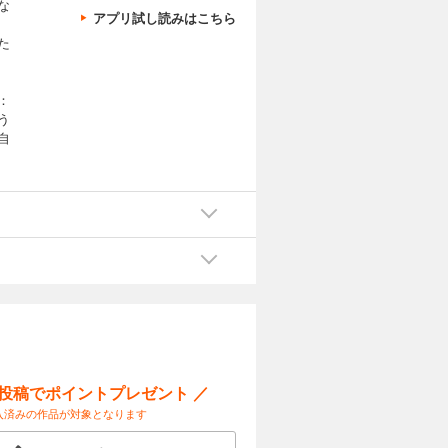
な
アプリ試し読みはこちら
た
：
う
自
ー投稿でポイントプレゼント ／
入済みの作品が対象となります