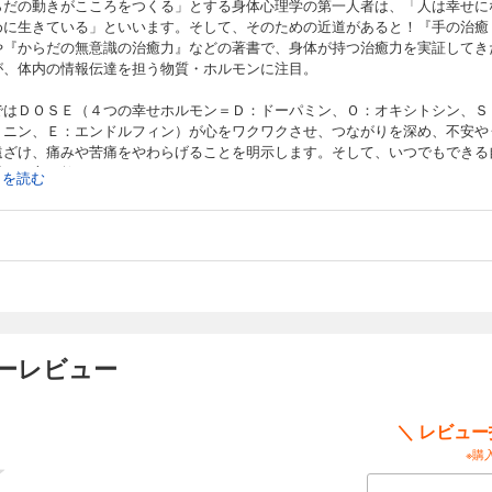
らだの動きがこころをつくる」とする身体心理学の第一人者は、「人は幸せに
めに生きている」といいます。そして、そのための近道があると！『手の治癒
や『からだの無意識の治癒力』などの著書で、身体が持つ治癒力を実証してき
が、体内の情報伝達を担う物質・ホルモンに注目。
ではＤＯＳＥ（４つの幸せホルモン＝Ｄ：ドーパミン、Ｏ：オキシトシン、Ｓ
トニン、Ｅ：エンドルフィン）が心をワクワクさせ、つながりを深め、不安や
遠ざけ、痛みや苦痛をやわらげることを明示します。そして、いつでもできる
増やし方を教えます！
続きを読む
ーレビュー
＼ レビュ
※購