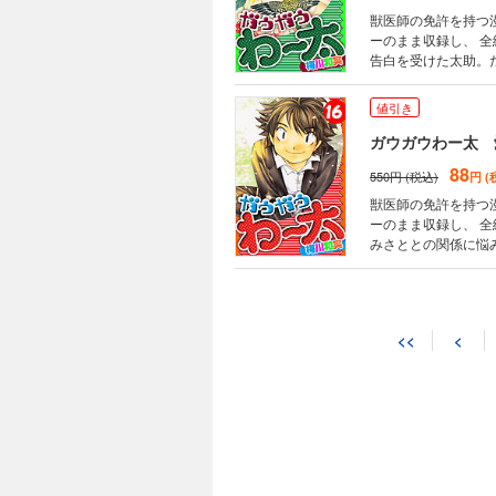
獣医師の免許を持つ
ーのまま収録し、 全編
告白を受けた太助。
て、なんと今度は尾
方、必見！！ ※番外編3話収録。 15巻★目次★ 新章第23話 そのままで
値引き
話 おかえり 新章第
畜共通の？ 新章第3
ガウガウわー太 
番外編（2）「お祭りだよ全員集合
88
550円 (税込)
円 (
巻、2008年11/20発
獣医師の免許を持つ
ーのまま収録し、 全
みさととの関係に悩
い パートナー・わ
ー太を生き返らせる
さととの恋の行方は…!? 171話にもわたる壮大な物語も今巻でいよいよグランドフィナ
16巻★目次★ 新章
<<
<
間？神様？ 番外編（
太の血 新章第38話 わー太の願い 最
9/20発行）