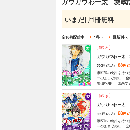
ガウガウわー太 愛蔵版
新章第
家出中 第101話 ウ
最終話
不正咬合 第106話 落としも
ガウガウわー太 
発行）
88
いまだけ1冊無料
550円 (税込)
（原書
円 (
獣医師の免許を持つ
ーのまま収録し、 全編にフリガナを振った愛
経営するペットショ
全16巻配信中
1巻へ
最新刊へ
に資金繰りに行き詰ま
★目次★ 第109話 
値引き
話 嵐を呼ぶ女 第1
こから来て、どこへ行
ガウガウわー太 
88
550円 (税込)
円 (
獣医師の免許を持つ
ーのまま収録し、 全編にフリガナを振った愛
裏側を知り、困惑す
学旅行を密かに楽しみに
次★ 第121話 ホン
値引き
話 夕暮れの教室 第1
130話 ハダカのおつき
ガウガウわー太 
版2005年2/15発行）
88
550円 (税込)
円 (
獣医師の免許を持つ
ーのまま収録し、 全編