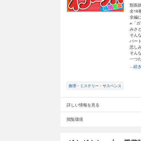
88
550円 (税込)
円 (
獣医
獣医師の免許を持つ
全1
ーのまま収録し、 全編にフリガナを振った愛
全編
られまいと急接近す
※「ガ
錯する中、事件が起きる！ ※巻
みさ
72話 人間ズキ 第7
そん
値引き
ョ！ 第78話 正義の
パー
ガウガウわー太 
悲し
そん
88
550円 (税込)
円 (
一つ
獣医師の免許を持つ
そし
...
ーのまま収録し、 全編にフリガナを振った愛
17
それを知った豆柴の
※番外
は…!? 緊迫の第8巻。 8巻★目次★ 第84話 カルテのプライバシー 第85話 マツ太郎ファイト 第8
推理・ミステリー・サスペンス
い 第87話 急げ！
値引き
16巻
91話 ここにいる 第9
新章第
新潮社版2004年1/1
ガウガウわー太 
番外
詳しい情報を見る
88
新章第
550円 (税込)
円 (
新章第
獣医師の免許を持つ
番外編
閲覧環境
ーのまま収録し、 全編にフリガナを振った愛
新章第
はチンチラのプチと
新章第
んな矢先に、プチの
新章第
9巻★目次★ 第96話
値引き