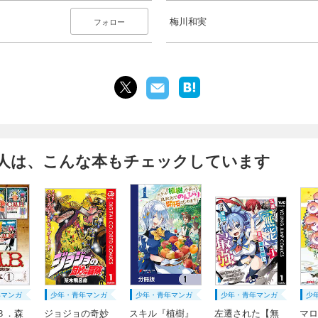
梅川和実
フォロー
人は、こんな本もチェックしています
年マンガ
少年・青年マンガ
少年・青年マンガ
少年・青年マンガ
少
Ｂ．森
ジョジョの奇妙
スキル『植樹』
左遷された【無
マロ