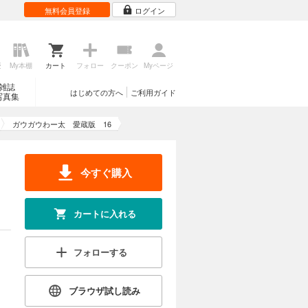
無料会員登録
ログイン
単に見つけ
みさとの受
 第42話
カートに入れる
んガンバ
歴
My本棚
カート
フォロー
クーポン
Myページ
雑誌
試し読み
はじめての方へ
ご利用ガイド
写真集
るべくカラ
ガウガウわー太 愛蔵版 16
戻ってきて
出来るの
 第56話
今すぐ購入
カートに入れる
試し読み
カートに入れる
るべくカラ
うまくコミ
フォローする
助は、とあ
 第67話
カートに入れる
ブラウザ試し読み