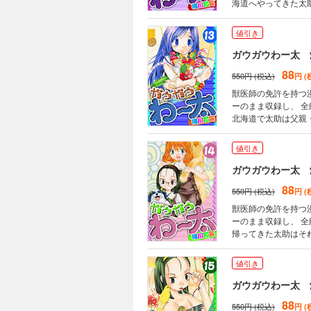
海道へやってきた太
そんな折、偶然、北
して、この恋は成就するの
値引き
話 予告編 新章第1
新章第5話 シリエ
ガウガウわー太 
88
550円 (税込)
円 (
獣医師の免許を持つ
ーのまま収録し、 全編
北海道で太助は父親
動物愛に、太助の真価が問
第7話 エゾオオカミ
値引き
話 ペンタくん 新
ガウガウわー太 
88
550円 (税込)
円 (
獣医師の免許を持つ
ーのまま収録し、 全編
帰ってきた太助はそ
んな折、死んだと思
訪れる。 まい…そして、尾田島委員
値引き
話 エゾオオカミ 新
話 ペンタくん 新章
ガウガウわー太 
22話 凹（ヘコミ） 番外
88
550円 (税込)
円 (
迅社）3巻、2008年2