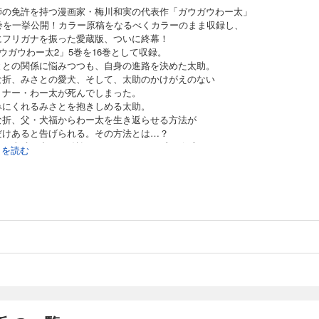
税込) 8月15日まで
師の免許を持つ漫画家・梅川和実の代表作「ガウガウわー太」
漫画家・梅川和実の代表作「ガウガウわー太」 全16巻を一挙公開！カラー原稿をな
6巻を一挙公開！カラー原稿をなるべくカラーのまま収録し、
蔵版！ 憧れの先輩・みさとに告白した太助。 それを知り、太助を取
にフリガナを振った愛蔵版、ついに終幕！
るまい……。 状況を把握するも何も出来ない恋愛オンチの尾田島委員長。 それぞれ
ウガウわー太2」5巻を16巻として収録。
末にフルカラーのイラスストギャラリー付き！ 7巻★目次★ 第71話 人間ギライ 第
ととの関係に悩みつつも、自身の進路を決めた太助。
3話 一歩前へ 第74話 あいのあらし 第75話 余波 第76話 マツ太郎の一日 第7
な折、みさとの愛犬、そして、太助のかけがえのない
マツ太郎 第79話 …好きなの？ 第80話 散らかったカルテ 第81話 返しなさいよ!! 第8
トナー・わー太が死んでしまった。
話 ヒミツの写真 第83話 写真のヒミツ ガウガウわー太イラストギャラリー （原書：
愛蔵版 8
みにくれるみさとを抱きしめる太助。
な折、父・犬福からわー太を生き返らせる方法が
税込) 8月15日まで
だけあると告げられる。その方法とは…？
漫画家・梅川和実の代表作「ガウガウわー太」 全16巻を一挙公開！カラー原稿をな
て、太助が出した結論は…！ みさととの恋の行方は…!?
続きを読む
蔵版！ 動物の窃盗を繰り返す二人組に誘拐されてしまった遠藤まい。
1話にもわたる壮大な物語も今巻でいよいよグランドフィナーレ！
マツ太郎は、傷つきながらも太助に助けを求める。 まいの生死は？ そして救出劇の
編2話収録
6話 名前はな
マツ太郎 第88話 心当りはありませんか？ 第89話 マツ太郎の知らせ 第90話 病院
★目次★
2話 雨あがり 第93話 ガード ドッグ 第94話 ボク達の想い 第95話 夢の終わり （原書
32話 ちいさなおもいで
5発行）
愛蔵版 9
編（1）「密か雨」
33話 特別だから
税込) 8月15日まで
34話 人間？神様？
漫画家・梅川和実の代表作「ガウガウわー太」 全16巻を一挙公開！カラー原稿をな
（2） 「温泉気分」
蔵版！ 武本三姉妹の飼っているうさぎ・タンタンが家出した。 原因
35話 ふたつの道ふたつの心
一緒のケージで飼ったこと。 タンタンを保護した太助も原因がストレスであることを
36話 決意
方も行方不明になった。 果たして、発見できるのか？ そして、この2匹は和解で
37話 わー太の血
 姉妹物語 第97話 アレ？ 第98話 アナタの好きな人 第99話 よろしく 第100