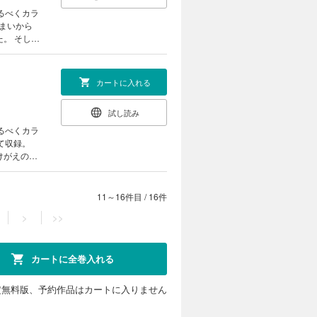
るべくカラ
。 そし
この恋の行
29話 人
カートに入れる
水泳大会」
試し読み
るべくカラ
て収録。
けがえのな
犬福からわ
は…！ み
11～16件目
/
16件
4話 人
>
>>
7話 わー
カートに全巻入れる
定無料版、予約作品はカートに入りません