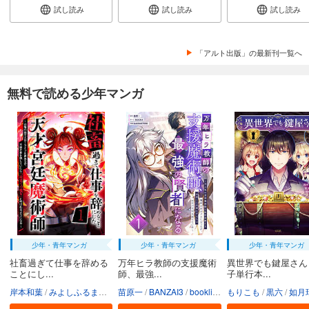
試し読み
試し読み
試し読み
「アルト出版」の最新刊一覧へ
無料で読める少年マンガ
少年・青年マンガ
少年・青年マンガ
少年・青年マンガ
社畜過ぎて仕事を辞める
万年ヒラ教師の支援魔術
異世界でも鍵屋さん
ことにし...
師、最強...
子単行本...
岸本和葉
みよしふるまち
booklistaSTUDIO
苗原一
BANZAI3
booklistaSTUDIO
もりこも
黒六
如月