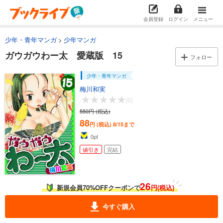
550円 (税込)
カート
円 (税込)
8/15まで
88
会員登録
ログイン
メニュー
値引き
少年・青年マンガ
少年マンガ
試し読み
あらすじを表示する
ガウガウわー太 愛蔵版 15
フォロー
ガウガウわー太 愛蔵版 4
少年・青年マンガ
550円 (税込)
カート
梅川和実
円 (税込)
8/15まで
88
-
(0)
値引き
試し読み
550円 (税込)
あらすじを表示する
88
円 (税込)
8/15まで
0
pt
ガウガウわー太 愛蔵版 5
値引き
完結
550円 (税込)
カート
円 (税込)
8/15まで
88
値引き
試し読み
26
新規会員70%OFFクーポンで
円(税込)
あらすじを表示する
今すぐ購入
ガウガウわー太 愛蔵版 6