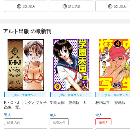
試し読み
試し読み
試し読み
アルト出版 の最新刊
少年・青年マンガ
少年・青年マンガ
少年・青年マンガ
K・O・J キングオブ女子
学園天国 愛蔵版 8
校内写生 愛蔵版 
高生 愛...
遊人
遊人
遊人
続巻入荷
続巻入荷
値引き