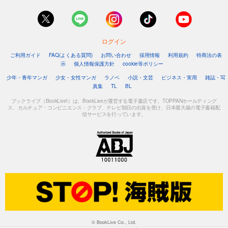
ログイン
ご利用ガイド
FAQ(よくある質問)
お問い合わせ
採用情報
利用規約
特商法の表
示
個人情報保護方針
cookie等ポリシー
少年・青年マンガ
少女・女性マンガ
ラノベ
小説・文芸
ビジネス・実用
雑誌・写
真集
TL
BL
ブックライブ（BookLive!）は、BookLiveが運営する電子書店です。TOPPANホールディング
ス、カルチュア・コンビニエンス・クラブ、テレビ朝日の出資を受け、日本最大級の電子書籍配
信サービスを行っています。
© BookLive Co., Ltd.