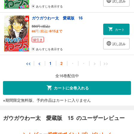
試し読み
あらすじを表示する
ガウガウわー太 愛蔵版 16
550円 (税込)
カート
円 (税込)
8/15まで
88
値引き
試し読み
あらすじを表示する
<<
<
1
2
・
・
>
>>
全16巻配信中
カートに全巻入れる
※期間限定無料版、予約作品はカートに入りません
ガウガウわー太 愛蔵版 15 のユーザーレビュー