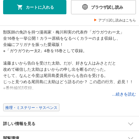
550円 (税込)
カート
円 (税込)
8/15まで
88
カートに入れる
ブラウザ試し読み
値引き
試し読み
アプリ試し読みはこちら
あらすじを表示する
獣医師の免許を持つ漫画家・梅川和実の代表作「ガウガウわー太」
ガウガウわー太 愛蔵版 7
全16巻を一挙公開！カラー原稿をなるべくカラーのまま収録し、
全編にフリガナを振った愛蔵版！
550円 (税込)
カート
円 (税込)
※「ガウガウわー太2」4巻を15巻として収録。
8/15まで
88
値引き
遠藤まいから告白を受けた太助。だが、好きな人はみさとだと
試し読み
改めて確信した太助はまいからの申し出を断るのだった。
あらすじを表示する
そして、なんと今度は尾田島委員長からも告白を受ける。
ガウガウわー太 愛蔵版 8
じっと見つめる尾田島に太助はどう語るのか？ この恋の行方、必見！！
※番外編3話収録。
550円 (税込)
カート
...続きを読む
円 (税込)
8/15まで
88
15巻★目次★
値引き
新章第23話 そのままでいてね
推理・ミステリー・サスペンス
試し読み
新章第24話 あ・うん
あらすじを表示する
新章第25話 おかえり
詳しい情報を見る
新章第26話 相容れない
ガウガウわー太 愛蔵版 9
新章第27話 プリはムリ
550円 (税込)
新章第28話 ホスピスへ行こう
カート
閲覧環境
円 (税込)
8/15まで
88