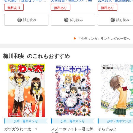
無料あり
無料あり
無料あり
試し読み
試し読み
試し読み
「少年マンガ」ランキングの一覧へ
梅川和実 のこれもおすすめ
少年・青年マンガ
少年・青年マンガ
少年・青年マンガ
ガウガウわー太 1
スノーホワイト～君に舞
そら☆みよ