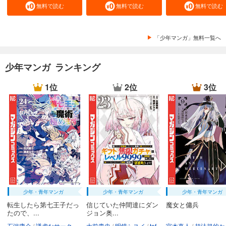
無料で読む
無料で読む
無料で読む
「少年マンガ」無料一覧へ
少年マンガ ランキング
1位
2位
3位
少年・青年マンガ
少年・青年マンガ
少年・青年マンガ
転生したら第七王子だっ
信じていた仲間達にダン
魔女と傭兵
たので、...
ジョン奥...
石沢庸介
謙虚なサークル
メル。
大前貴史
明鏡シスイ
tef
宮木真人
超法規的かえ