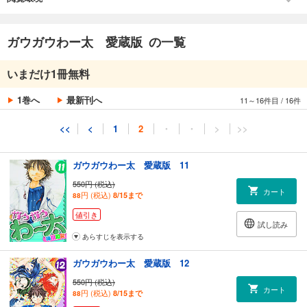
新章第29話 人畜共通の？
値引き
新章第30話 室内飼育
試し読み
新章第31話 分かってるよ
ガウガウわー太 愛蔵版 の一覧
あらすじを表示する
番外編（1）「ドキッ スク水だらけの水泳大会」
番外編（2）「お祭りだよ全員集合！」
ガウガウわー太 愛蔵版 10
いまだけ1冊無料
番外編（3）「こんな日常」
550円 (税込)
カート
円 (税込)
8/15まで
88
1巻へ
最新刊へ
11～16件目
/
16件
（原書：「ガウガウわー太2」（一迅社）4巻、2008年11/20発行）
値引き
試し読み
<<
<
1
2
・
・
>
>>
あらすじを表示する
ガウガウわー太 愛蔵版 11
550円 (税込)
カート
円 (税込)
8/15まで
88
値引き
試し読み
あらすじを表示する
ガウガウわー太 愛蔵版 12
550円 (税込)
カート
円 (税込)
8/15まで
88