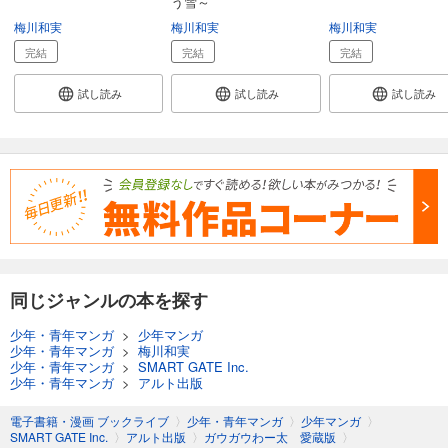
う雪～
梅川和実
梅川和実
梅川和実
完結
完結
完結
試し読み
試し読み
試し読み
同じジャンルの本を探す
少年・青年マンガ
>
少年マンガ
少年・青年マンガ
>
梅川和実
少年・青年マンガ
>
SMART GATE Inc.
少年・青年マンガ
>
アルト出版
電子書籍・漫画 ブックライブ
〉
少年・青年マンガ
〉
少年マンガ
〉
SMART GATE Inc.
〉
アルト出版
〉
ガウガウわー太 愛蔵版
〉