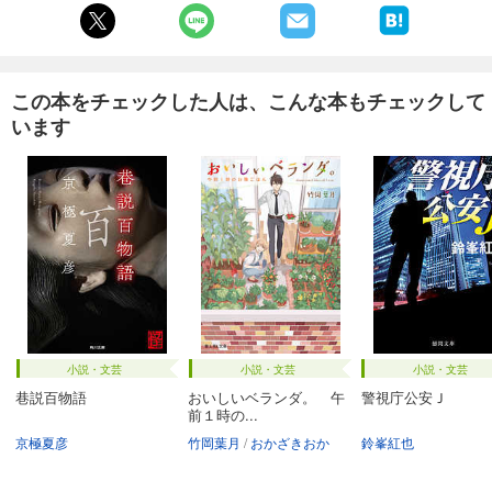
この本をチェックした人は、こんな本もチェックして
います
小説・文芸
小説・文芸
小説・文芸
巷説百物語
おいしいベランダ。 午
警視庁公安Ｊ
前１時の...
京極夏彦
竹岡葉月
おかざきおか
鈴峯紅也