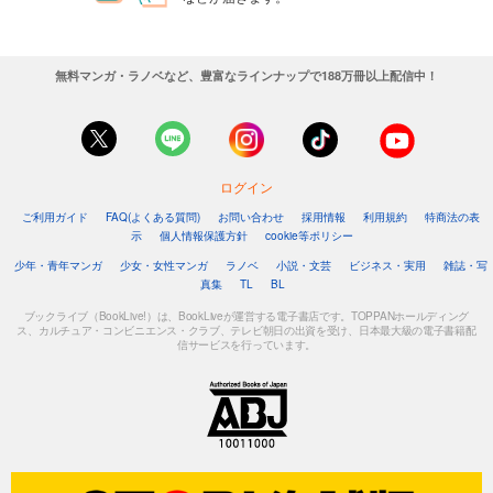
無料マンガ・ラノベなど、豊富なラインナップで188万冊以上配信中！
ログイン
ご利用ガイド
FAQ(よくある質問)
お問い合わせ
採用情報
利用規約
特商法の表
示
個人情報保護方針
cookie等ポリシー
少年・青年マンガ
少女・女性マンガ
ラノベ
小説・文芸
ビジネス・実用
雑誌・写
真集
TL
BL
ブックライブ（BookLive!）は、BookLiveが運営する電子書店です。TOPPANホールディング
ス、カルチュア・コンビニエンス・クラブ、テレビ朝日の出資を受け、日本最大級の電子書籍配
信サービスを行っています。