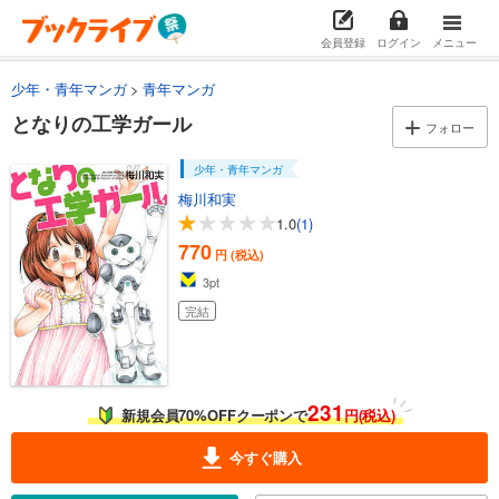
会員登録
ログイン
メニュー
少年・青年マンガ
青年マンガ
となりの工学ガール
フォロー
少年・青年マンガ
梅川和実
1.0
(1)
770
円 (税込)
3
pt
完結
231
新規会員70%OFFクーポンで
円(税込)
今すぐ購入