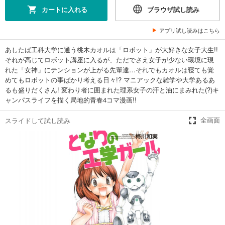
カートに入れる
ブラウザ試し読み
アプリ試し読みはこちら
あしたば工科大学に通う桃木カオルは「ロボット」が大好きな女子大生!!
それが高じてロボット講座に入るが、ただでさえ女子が少ない環境に現
れた「女神」にテンションが上がる先輩達…それでもカオルは寝ても覚
めてもロボットの事ばかり考える日々!? マニアックな雑学や大学あるあ
るも盛りだくさん! 変わり者に囲まれた理系女子の汗と油にまみれた(?)キ
ャンパスライフを描く局地的青春4コマ漫画!!
スライドして試し読み
全画面