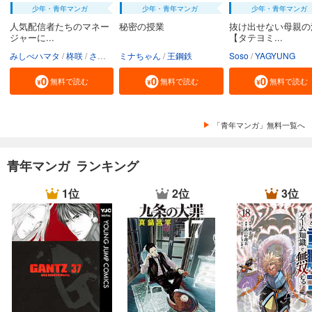
少年・青年マンガ
少年・青年マンガ
少年・青年マンガ
人気配信者たちのマネー
秘密の授業
抜け出せない母親の
ジャーに...
【タテヨミ...
みしべハマタ
柊咲
さかむけ
ミナちゃん
王鋼鉄
Soso
YAGYUNG
無料で読む
無料で読む
無料で読む
「青年マンガ」無料一覧へ
青年マンガ ランキング
1位
2位
3位