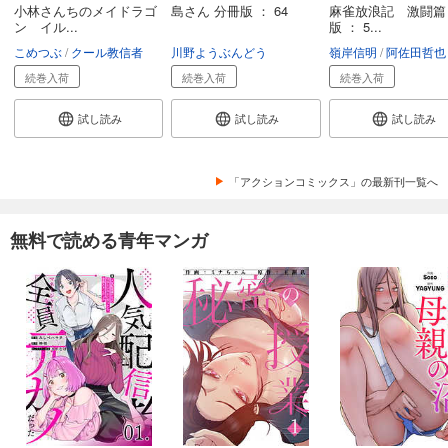
小林さんちのメイドラゴ
島さん 分冊版 ： 64
麻雀放浪記 激闘篇
ン イル...
版 ： 5...
こめつぶ
クール教信者
川野ようぶんどう
嶺岸信明
阿佐田哲也
続巻入荷
続巻入荷
続巻入荷
試し読み
試し読み
試し読み
「アクションコミックス」の最新刊一覧へ
無料で読める青年マンガ