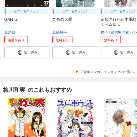
少年・青年マンガ
少年・青年マンガ
少年・青年マンガ
GANTZ
九条の大罪
追放された転生重騎
ゲーム知...
奥浩哉
真鍋昌平
猫子
武六甲理衣
じゃい
値引きあり
無料あり
無料あり
試し読み
試し読み
試し読み
「青年マンガ」ランキングの一覧へ
梅川和実 のこれもおすすめ