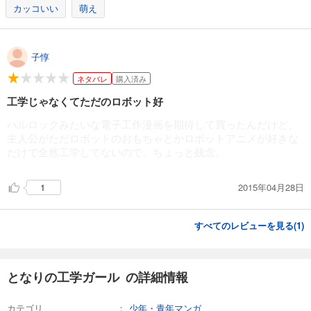
カッコいい
萌え
子惇
ネタバレ
購入済み
工学じゃなくてただのロボット好
ハルロックみたいな電子工作漫画を期待して買ったんだけど、
主人公がただロボットのおもちゃとかロボットアニメが好きな
だけで全然工学してないので、ちょっと残念。
2015年04月28日
1
すべてのレビューを見る(
1
)
となりの工学ガール の詳細情報
カテゴリ
少年・青年マンガ