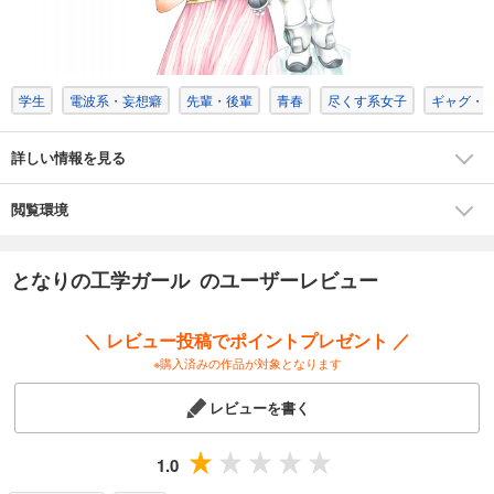
学生
電波系・妄想癖
先輩・後輩
青春
尽くす系女子
ギャグ・
詳しい情報を見る
閲覧環境
となりの工学ガール のユーザーレビュー
＼ レビュー投稿でポイントプレゼント ／
※購入済みの作品が対象となります
レビューを書く
1.0