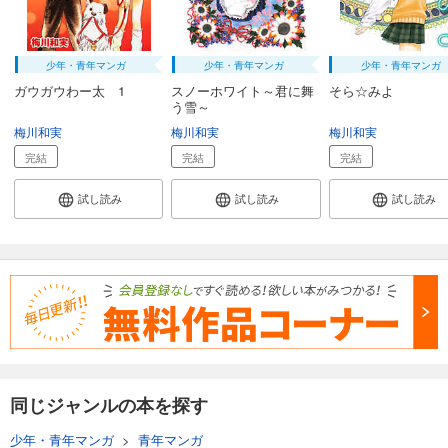
少年・青年マンガ
少年・青年マンガ
少年・青年マンガ
ガウガウわー太 1
スノーホワイト～君に舞
そら☆みよ
う雪～
梅川和実
梅川和実
梅川和実
完結
完結
完結
試し読み
試し読み
試し読み
同じジャンルの本を探す
少年・青年マンガ
>
青年マンガ