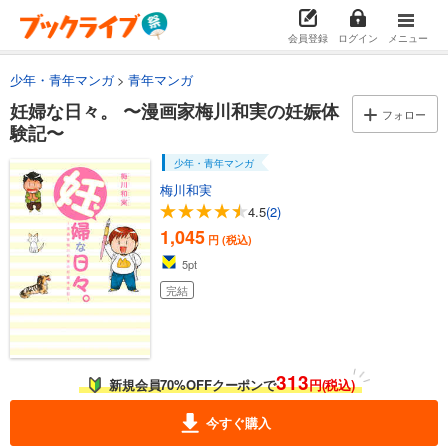
会員登録
ログイン
メニュー
少年・青年マンガ
青年マンガ
妊婦な日々。 〜漫画家梅川和実の妊娠体
フォロー
験記〜
少年・青年マンガ
梅川和実
4.5
(2)
1,045
円 (税込)
5
pt
完結
313
新規会員70%OFFクーポンで
円(税込)
今すぐ購入