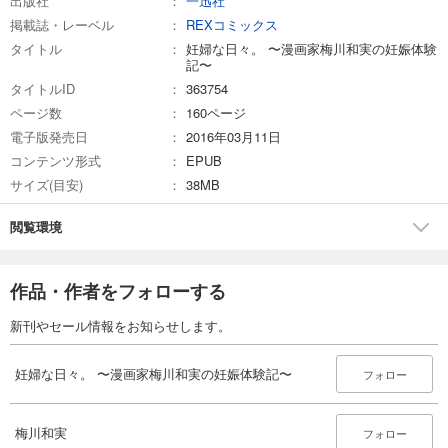
出版社
一迅社
掲載誌・レーベル
REXコミックス
タイトル
妊婦な日々。 〜漫画家梅川和実の妊娠体験
記〜
タイトルID
363754
ページ数
160ページ
電子版発売日
2016年03月11日
コンテンツ形式
EPUB
サイズ(目安)
38MB
閲覧環境
作品・作者をフォローする
新刊やセール情報をお知らせします。
妊婦な日々。 〜漫画家梅川和実の妊娠体験記〜
フォロー
梅川和実
フォロー