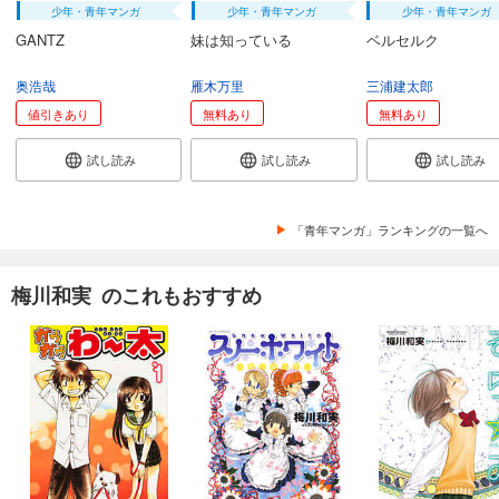
少年・青年マンガ
少年・青年マンガ
少年・青年マンガ
GANTZ
妹は知っている
ベルセルク
奥浩哉
雁木万里
三浦建太郎
値引きあり
無料あり
無料あり
試し読み
試し読み
試し読み
「青年マンガ」ランキングの一覧へ
梅川和実 のこれもおすすめ