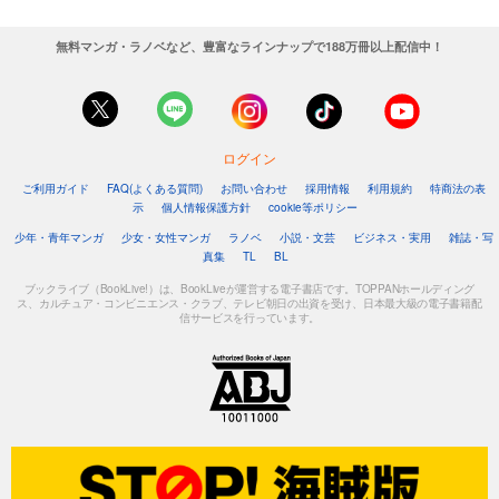
無料マンガ・ラノベなど、豊富なラインナップで188万冊以上配信中！
ログイン
ご利用ガイド
FAQ(よくある質問)
お問い合わせ
採用情報
利用規約
特商法の表
示
個人情報保護方針
cookie等ポリシー
少年・青年マンガ
少女・女性マンガ
ラノベ
小説・文芸
ビジネス・実用
雑誌・写
真集
TL
BL
ブックライブ（BookLive!）は、BookLiveが運営する電子書店です。TOPPANホールディング
ス、カルチュア・コンビニエンス・クラブ、テレビ朝日の出資を受け、日本最大級の電子書籍配
信サービスを行っています。