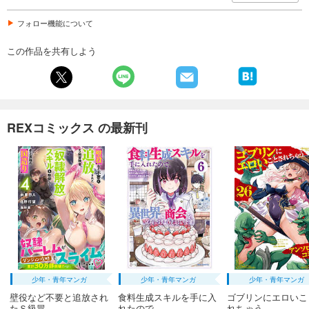
フォロー機能について
この作品を共有しよう
REXコミックス の最新刊
少年・青年マンガ
少年・青年マンガ
少年・青年マンガ
壁役など不要と追放され
食料生成スキルを手に入
ゴブリンにエロいこ
たＳ級冒...
れたので...
れちゃう...