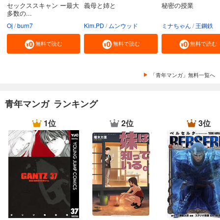
セックススキャン ー最大
義母と姉と
秘密の授業
多数の...
Oj
burn7
Kim.PD
ムンウッド
ミナちゃん
王鋼鉄
無料で読む
無料で読む
無料で読む
「青年マンガ」無料一覧へ
青年マンガ ランキング
1位
2位
3位