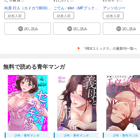
向原 行人（カドカワBOOKS）
ごてん
日野行望
slkn（MFブックス）
珈琲猫
アンソロジー
もやし
続巻入荷
続巻入荷
続巻入荷
試し読み
試し読み
試し読み
「REXコミックス」の最新刊一覧へ
無料で読める青年マンガ
少年・青年マンガ
少年・青年マンガ
少年・青年マンガ