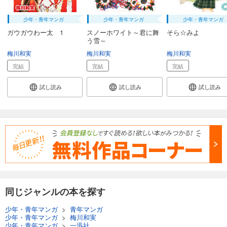
少年・青年マンガ
少年・青年マンガ
少年・青年マンガ
ガウガウわー太 1
スノーホワイト～君に舞
そら☆みよ
う雪～
梅川和実
梅川和実
梅川和実
完結
完結
完結
試し読み
試し読み
試し読み
同じジャンルの本を探す
少年・青年マンガ
>
青年マンガ
少年・青年マンガ
>
梅川和実
少年・青年マンガ
>
一迅社