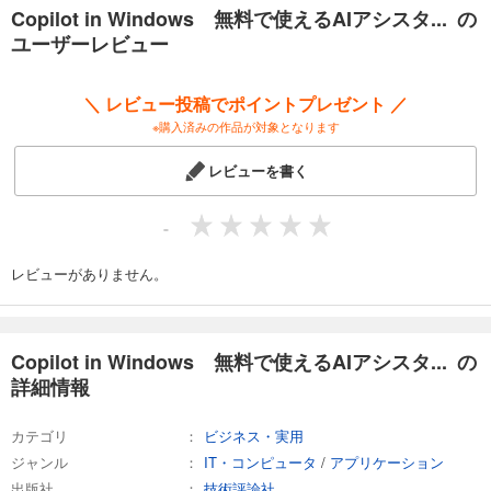
──Copilot in Windowsの画面構成を確認しよう
Copilot in Windows 無料で使えるAIアシスタ... の
──Copilot in Edgeの画面構成を確認しよう
ユーザーレビュー
──Copilotに質問してみよう
──プロンプト入力のコツを知ろう
──Copilotを使用する際の注意点とセキュリティ
＼ レビュー投稿でポイントプレゼント ／
●Chapter 2 パソコンを操作・連携しよう
※購入済みの作品が対象となります
──Copilot in Windowsでパソコンの操作をしてみよう
──スクリーンショットを撮ってもらおう
レビューを書く
──ウィンドウを整理してもらおう
──パソコンの操作方法を教えてもらおう
──音量や通知をオン／オフ／ミュートしてもらおう
-
──仕事や作業に集中するフォーカスセッションを設定しよう
──画面をダークモードにしてもらおう
レビューがありません。
──CopilotをMicrosoft Edgeと連携できるようにしよう
──Webページの内容を要約してもらおう
──Webページの内容を翻訳してもらおう
──テキストファイルやPDFファイルの内容を要約してもらおう
Copilot in Windows 無料で使えるAIアシスタ... の
──画像を使って質問しよう
詳細情報
──画像を生成しよう
●Chapter 3 文章を作成・編集しよう
カテゴリ
ビジネス・実用
──テーマを与えて文章を作成してもらおう
──文章のアウトラインを考えてもらおう
ジャンル
IT・コンピュータ
/
アプリケーション
──見出しごとに文章を作成してもらおう
出版社
技術評論社