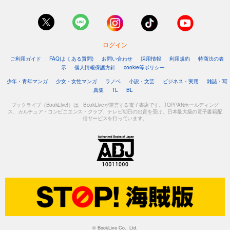
ログイン
ご利用ガイド
FAQ(よくある質問)
お問い合わせ
採用情報
利用規約
特商法の表
示
個人情報保護方針
cookie等ポリシー
少年・青年マンガ
少女・女性マンガ
ラノベ
小説・文芸
ビジネス・実用
雑誌・写
真集
TL
BL
ブックライブ（BookLive!）は、BookLiveが運営する電子書店です。TOPPANホールディング
ス、カルチュア・コンビニエンス・クラブ、テレビ朝日の出資を受け、日本最大級の電子書籍配
信サービスを行っています。
© BookLive Co., Ltd.