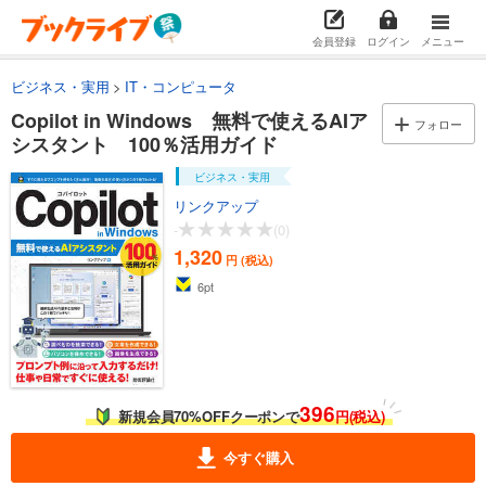
会員登録
ログイン
メニュー
ビジネス・実用
IT・コンピュータ
Copilot in Windows 無料で使えるAIア
フォロー
シスタント 100％活用ガイド
ビジネス・実用
リンクアップ
-
(0)
1,320
円 (税込)
6
pt
396
新規会員70%OFFクーポンで
円(税込)
今すぐ購入