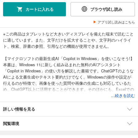
カートに入れる
ブラウザ試し読み
アプリ試し読みはこちら
※この商品はタブレットなど大きいディスプレイを備えた端末で読むこと
に適しています。また、文字だけを拡大することや、文字列のハイライ
ト、検索、辞書の参照、引用などの機能が使用できません。
【マイクロソフトの最新生成AI「Copilot in Windows」を使いこなそう!】
本書は、Windows 11に新しく組み込まれた無料のAIアシスタント
「Copilot in Windows」の使い方を解説した書籍です。ChatGPTのような
AIによる文書生成やテキスト要約だけでなく、Windowsの操作や設定が
行えるのが特徴で、画像を使った質問や画像の生成にも対応しているた
め、ChatGPT以上に活用することができます。そのほかにも、Excelでの
活用、アイデア出しや学習に使う方法、より精度の高い回答を得られる
...続きを読む
ためのテクニックなど、仕事でAIを使いこなすためのプロンプト例を多
数紹介しています。
詳しい情報を見る
閲覧環境
■目次
●Chapter 1 Copilotの基本操作を知ろう