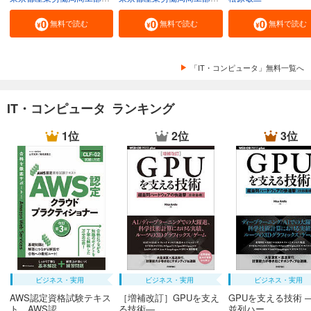
無料で読む
無料で読む
無料で読む
「IT・コンピュータ」無料一覧へ
IT・コンピュータ ランキング
1位
2位
3位
ビジネス・実用
ビジネス・実用
ビジネス・実用
AWS認定資格試験テキス
［増補改訂］GPUを支え
GPUを支える技術 
ト AWS認...
る技術―...
並列ハー...