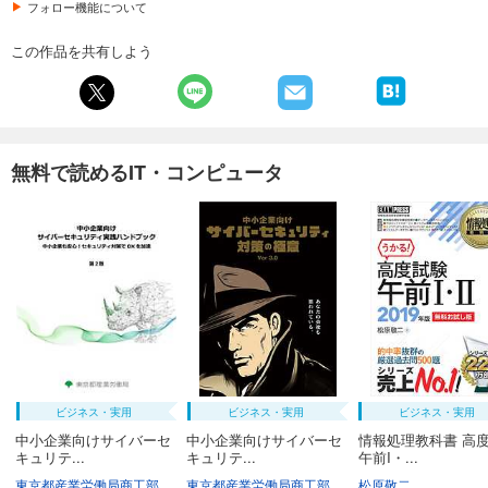
──プログラミングでの活用に役立てよう
フォロー機能について
──英語の学習に役立てよう
──試験勉強に役立てよう
この作品を共有しよう
──面接の練習相手になってもらおう
無料で読めるIT・コンピュータ
ビジネス・実用
ビジネス・実用
ビジネス・実用
中小企業向けサイバーセ
中小企業向けサイバーセ
情報処理教科書 高
キュリテ...
キュリテ...
午前I・...
東京都産業労働局商工部経営支援課
東京都産業労働局商工部経営支援課
松原敬二