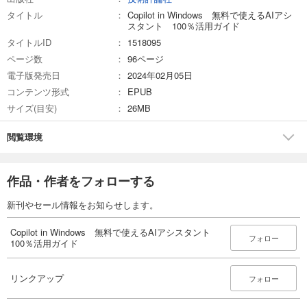
──文章のまとめを作ってもらおう
タイトル
Copilot in Windows 無料で使えるAIアシ
──記述に誤りがないかチェックしてもらおう
スタント 100％活用ガイド
──わからない箇所を質問しよう
タイトルID
1518095
──いろいろな条件を付けて文章を作成してもらおう
ページ数
96ページ
──文章を整えてもらおう
電子版発売日
2024年02月05日
──文章を編集してもらおう
──文章に合わせた図版を作成してもらおう
コンテンツ形式
EPUB
──仕事に役立つ文章を作成してもらおう
サイズ(目安)
26MB
──文字起こしをした議事録をまとめてもらおう
──文章を評価してもらおう
閲覧環境
●Chapter 4 Excelの操作に活用しよう
──Excelの操作方法を教えてもらおう
──Excelの便利な技を教えてもらおう
作品・作者をフォローする
──表やデータを作成してもらおう
──テキストデータを表データに整えてもらおう
新刊やセール情報をお知らせします。
──Excel関数を記述してもらおう
──Excel VBAを記述してもらおう
Copilot in Windows 無料で使えるAIアシスタント
フォロー
●Chapter 5 ビジネスや学習で活用しよう
100％活用ガイド
──アイデア出しを手伝ってもらおう
──仕事のリサーチと分析をしてもらおう
リンクアップ
フォロー
──製品名やサービス名を考えてもらおう
──キャッチコピーを考えてもらおう