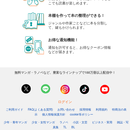
こでも読書が楽しめます。
本棚を作って本の整理ができる！
ジャンルや作家ごとなどに本を分類し
て、鍵もかけられます。
お得な通知機能！
通知を許可すると、お得なクーポン情報
などが届きます。
無料マンガ・ラノベなど、豊富なラインナップで188万冊以上配信中！
ログイン
ご利用ガイド
FAQ(よくある質問)
お問い合わせ
採用情報
利用規約
特商法の表
示
個人情報保護方針
cookie等ポリシー
少年・青年マンガ
少女・女性マンガ
ラノベ
小説・文芸
ビジネス・実用
雑誌・写
真集
TL
BL