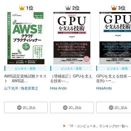
1位
2位
3位
ビジネス・実用
ビジネス・実用
ビジネス・実用
AWS認定資格試験テキス
［増補改訂］GPUを支え
GPUを支える技術 
ト AWS認...
る技術―...
並列ハー...
山下光洋
海老原寛之
Hisa Ando
HisaAndo
試し読み
試し読み
試し読み
「IT・コンピュータ」ランキングの一覧へ