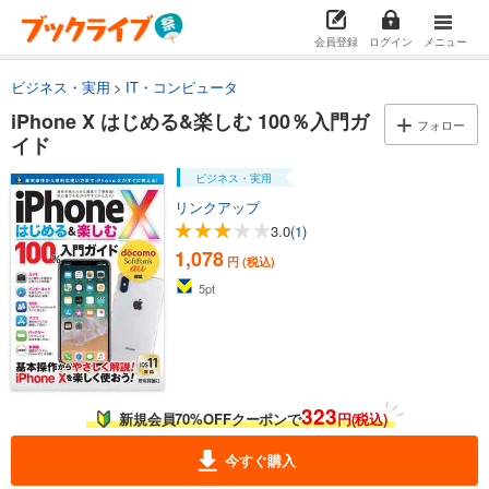
会員登録
ログイン
メニュー
ビジネス・実用
IT・コンピュータ
iPhone X はじめる&楽しむ 100％入門ガ
フォロー
イド
ビジネス・実用
リンクアップ
3.0
(1)
1,078
円 (税込)
5
pt
323
新規会員70%OFFクーポンで
円(税込)
今すぐ購入