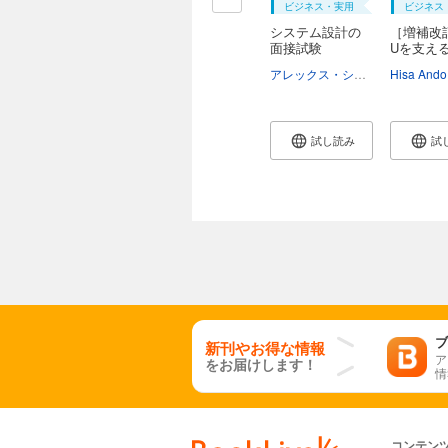
ビジネス・実用
ビジネス
システム設計の
［増補改
面接試験
Uを支え
―...
アレックス・シュウ
Hisa Ando
試し読み
試
ブ
新刊やお得な情報
ア
をお届けします！
情
コンテン