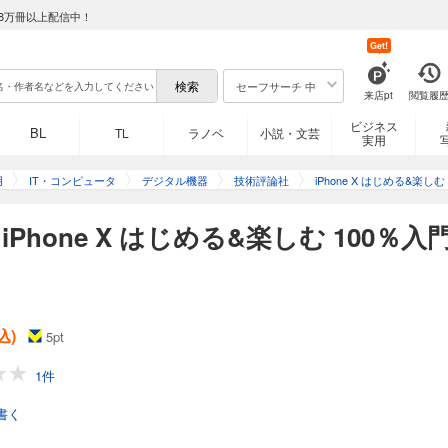
8万冊以上配信中！
Get!
セーフサーチ 中
来店pt
閲覧履
ビジネス
BL
TL
ラノベ
小説・文芸
実用
用
IT・コンピュータ
デジタル機器
技術評論社
iPhone X はじめる&楽し
Phone X はじめる&楽しむ 100％
込)
5
pt
1件
書く