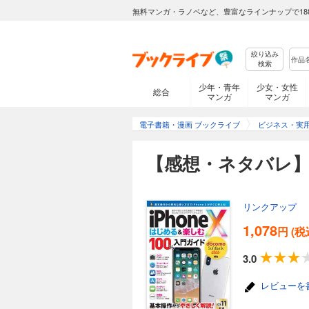
無料マンガ・ラノベなど、豊富なラインナップで18
絞り込み
検索
少年・青年
少女・女性
総合
マンガ
マンガ
電子書籍・漫画 ブックライブ
ビジネス・実
【感想・ネタバレ】i
リンクアップ
1,078
円 (税
3.0
レビューを