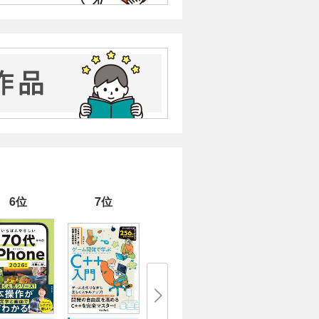
6位
7位