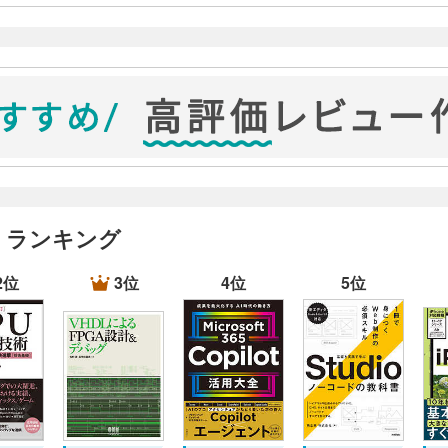
」ランキング
2位
3位
4位
5位