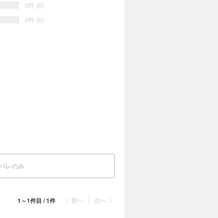
0件 (0)
0件 (0)
バレのみ
〈 前へ
次へ 〉
1～1件目 / 1件