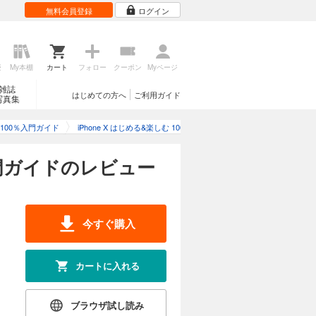
無料会員登録
ログイン
歴
My本棚
カート
フォロー
クーポン
Myページ
雑誌
はじめての方へ
ご利用ガイド
写真集
む 100％入門ガイド
iPhone X はじめる&楽しむ 100％入門ガイドのレビュー
入門ガイドのレビュー
今すぐ購入
カートに入れる
ブラウザ試し読み