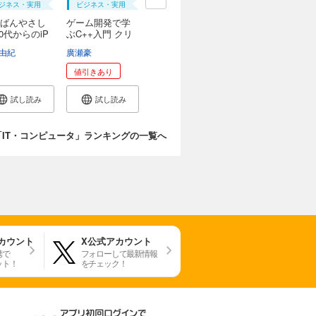
ジネス・実用
ビジネス・実用
ばんやさし
ゲーム開発で学
70代からのiP
ぶC++入門 クリ
エ...
由紀
廣瀬豪
値引きあり
試し読み
試し読み
「IT・コンピュータ」ランキングの一覧へ
アカウント
X公式アカウント
携で
フォローして最新情報
ット！
をチェック！