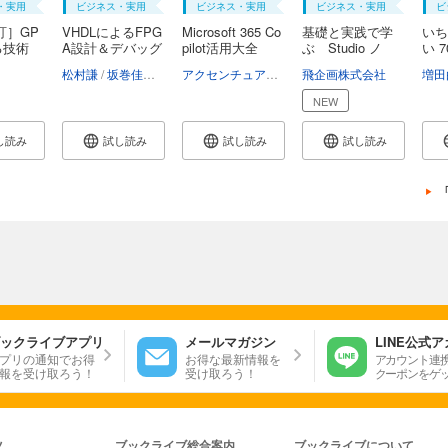
・実用
ビジネス・実用
ビジネス・実用
ビジネス・実用
ビ
訂］GP
VHDLによるFPG
Microsoft 365 Co
基礎と実践で学
いち
る技術
A設計＆デバッグ
pilot活用大全
ぶ Studio ノ
い 
ー...
h...
松村謙
坂巻佳壽美
アクセンチュアCopilot利活用推進チーム
飛企画株式会社
増田
NEW
し読み
試し読み
試し読み
試し読み
ックライブアプリ
メールマガジン
LINE公式
プリの通知でお得
お得な最新情報を
アカウント連
報を受け取ろう！
受け取ろう！
クーポンをゲ
ツ
ブックライブ総合案内
ブックライブについて