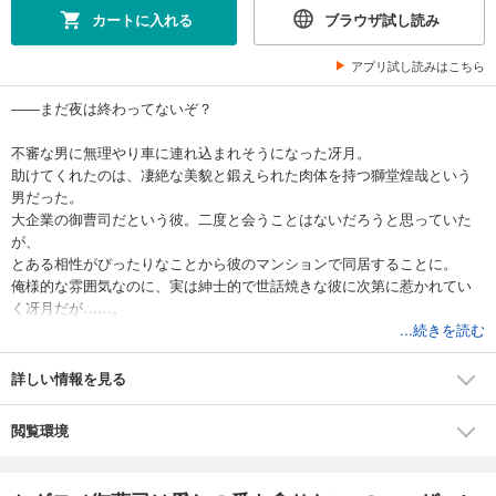
カートに入れる
ブラウザ試し読み
アプリ試し読みはこちら
――まだ夜は終わってないぞ？
不審な男に無理やり車に連れ込まれそうになった冴月。
助けてくれたのは、凄絶な美貌と鍛えられた肉体を持つ獅堂煌哉という
男だった。
大企業の御曹司だという彼。二度と会うことはないだろうと思っていた
が、
とある相性がぴったりなことから彼のマンションで同居することに。
俺様的な雰囲気なのに、実は紳士的で世話焼きな彼に次第に惹かれてい
く冴月だが……。
「冴月を俺のものにしたい」
...続きを読む
満月の夜、獰猛な欲望を剥き出しにした彼に何度も熱く貪られ!?
詳しい情報を見る
肉食系紳士×訳アリアラサー女子、一途な獣は愛する番を逃がさない
閲覧環境
【目次】
プロローグ
第一章