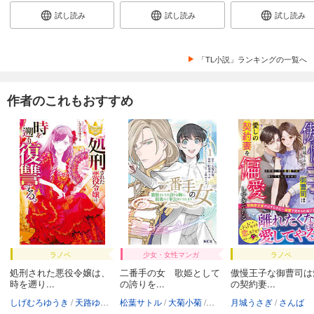
試し読み
試し読み
試し読み
「TL小説」ランキングの一覧へ
作者のこれもおすすめ
ラノベ
少女・女性マンガ
ラノベ
処刑された悪役令嬢は、
二番手の女 歌姫として
傲慢王子な御曹司は
時を遡り...
の誇りを...
の契約妻...
しげむろゆうき
天路ゆうつづ
松葉サトル
大菊小菊
天路ゆうつづ
月城うさぎ
さんば