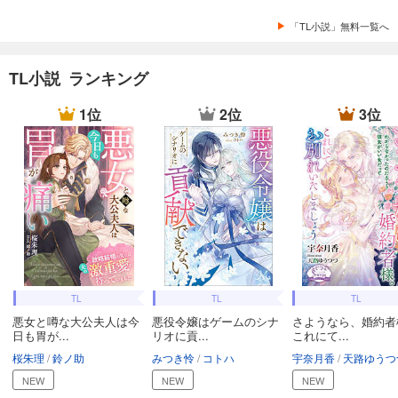
「TL小説」無料一覧へ
TL小説 ランキング
1位
2位
3位
TL
TL
TL
悪女と噂な大公夫人は今
悪役令嬢はゲームのシナ
さようなら、婚約者
日も胃が...
リオに貢...
これにて...
桜朱理
鈴ノ助
みつき怜
コトハ
宇奈月香
天路ゆうつ
NEW
NEW
NEW