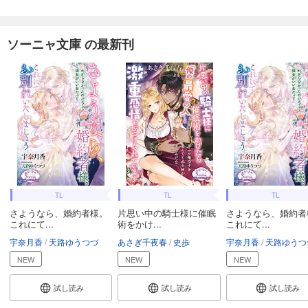
ソーニャ文庫 の最新刊
TL
TL
TL
さようなら、婚約者様。
片思い中の騎士様に催眠
さようなら、婚約者
これにて...
術をかけ...
これにて...
宇奈月香
天路ゆうつづ
あさぎ千夜春
史歩
宇奈月香
天路ゆうつ
NEW
NEW
NEW
試し読み
試し読み
試し読み