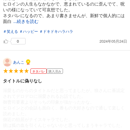
ヒロインの人生もなかなかで、恵まれているのに歪んでて、呪
いの様になっていて可哀想でした。
ネタバレになるので、あまり書きませんが、新鮮で個人的には
面白
...続きを読む
＃笑える
＃ハッピー
＃ドキドキハラハラ
2024年05月24日
0
あんこ
ネタバレ
購入済み
タイトルに偽りなし
溺愛ものからのタイトルだと思ってましたが、狼さんに番認定
されてデロデロに溺愛されるお話でした。
御曹司要素よりそっちの印象が強かったかな。
ヒロインとの会話も面白く、番もの大好きなので通して楽しく
読めました。
側近の狛居がナイスキャラでした。
彼は狐の血を引くんじゃないかと思ってしまうキャラでした。