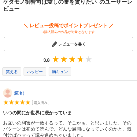
ケダモノ御曹司は愛しの番を貪りたい のユーザーレ
第二章
ビュー
第三章
第四章
第五章
＼ レビュー投稿でポイントプレゼント ／
第六章
※購入済みの作品が対象となります
第七章
エピローグ
レビューを書く
3.8
笑える
ハッピー
胸キュン
(匿名)
購入済み
いつの間にか世界に浸かっていま
お互いの利害が一致するって、そこかぁ。と思いました。その
パターンは初めて読んで、どんな展開になっていくのかと、気
付けばハマって読み進めちゃいました。