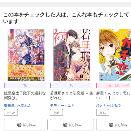
この本をチェックした人は、こんな本もチェックして
います
TL
TL
少女・女性マンガ
腹黒皇太子殿下の過剰な
若旦那さまと初恋婚 ～焦
麻実くんはガチ恋じ
溺愛は、...
がれた...
い！ 1【...
御厨翠
氷堂れん
テディー・ユキ
ひととせはるひ
NEW
完結
完結
試し読み
試し読み
試し読み