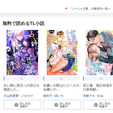
「ソーニャ文庫」の最新刊一覧へ
無料で読めるTL小説
TL
TL
TL
占い師に国王への恋心を
女嫌い公爵はただ一人の
恋と嘘 独占欲強す
相談した...
令嬢にの...
の差幼馴...
小山内慧夢
ノギカワ
南玲子
緋いろ
本郷アキ
すみ
試し読み
試し読み
試し読み
増量中
増量中
増量中