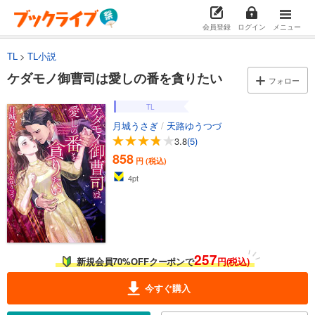
会員登録
ログイン
メニュー
TL
TL小説
ケダモノ御曹司は愛しの番を貪りたい
フォロー
TL
月城うさぎ
/
天路ゆうつづ
3.8
(5)
858
円 (税込)
4
pt
257
新規会員70%OFFクーポンで
円(税込)
今すぐ購入