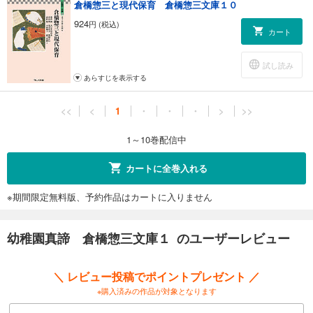
倉橋惣三と現代保育 倉橋惣三文庫１０
924
円 (税込)
カート
試し読み
あらすじを表示する
<<
<
1
・
・
・
>
>>
1～10巻配信中
カートに全巻入れる
※期間限定無料版、予約作品はカートに入りません
幼稚園真諦 倉橋惣三文庫１ のユーザーレビュー
＼ レビュー投稿でポイントプレゼント ／
※購入済みの作品が対象となります