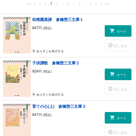
<<
<
1
・
・
・
>
>>
幼稚園真諦 倉橋惣三文庫１
847
円 (税込)
カート
試し読み
あらすじを表示する
子供讃歌 倉橋惣三文庫２
924
円 (税込)
カート
試し読み
あらすじを表示する
育ての心(上) 倉橋惣三文庫３
847
円 (税込)
カート
試し読み