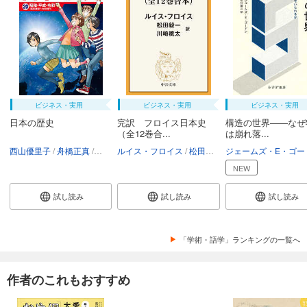
ビジネス・実用
ビジネス・実用
ビジネス・実用
日本の歴史
完訳 フロイス日本史
構造の世界――なぜ
（全12巻合...
は崩れ落...
西山優里子
舟橋正真
講談社
ルイス・フロイス
松田毅一
川崎桃太
NEW
試し読み
試し読み
試し読み
「学術・語学」ランキングの一覧へ
作者のこれもおすすめ