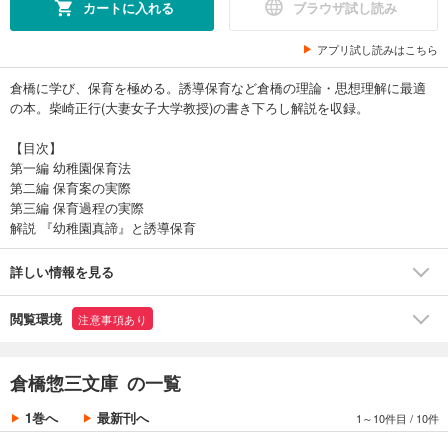
カートに入れる
ブラウザ試し読み
アプリ試し読みはこちら
倉橋に学び、保育を極める。誘導保育など倉橋の理論・思想理解に最適
の本。柴崎正行(大妻女子大学教授)の書き下ろし解説を収録。
【目次】
第一編 幼稚園保育法
第二編 保育案の実際
第三編 保育過程の実際
解説 『幼稚園真諦』と誘導保育
詳しい情報を見る
閲覧環境
注意事項あり
倉橋惣三文庫 の一覧
1巻へ
最新刊へ
1～10件目
/
10件