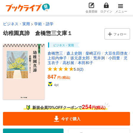
会員登録
ログイン
メニュー
ビジネス・実用
学術・語学
幼稚園真諦 倉橋惣三文庫１
フォロー
ビジネス・実用
倉橋惣三
/
森上史朗
/
柴崎正行
/
大豆生田啓友
/
上垣内伸子
/
坂元彦太郎
/
荒井洌
/
小田豊
/
児
玉衣子
/
高杉展
/
本田和子
5.0
(2)
847
円 (税込)
4
pt
254
新規会員70%OFFクーポンで
円(税込)
今すぐ購入