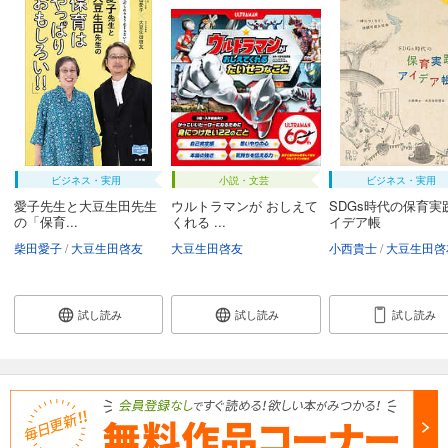
ビジネス・実用
小説・文芸
ビジネス・実用
愛子先生と大豆生田先生
ウルトラマンが おしえて
SDGs時代の保育実
の「保育...
くれる ...
イデア帳
柴田愛子
大豆生田啓友
大豆生田啓友
小西貴士
大豆生田啓
試し読み
試し読み
試し読み