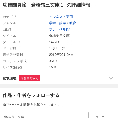
幼稚園真諦 倉橋惣三文庫１ の詳細情報
カテゴリ
ビジネス・実用
ジャンル
学術・語学
/
教育
出版社
フレーベル館
タイトル
倉橋惣三文庫
タイトルID
147763
ページ数
148ページ
電子版発売日
2012年02月24日
コンテンツ形式
XMDF
サイズ(目安)
1MB
閲覧環境
注意事項あり
作品・作者をフォローする
新刊やセール情報をお知らせします。
倉橋惣三文庫
フォロー