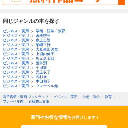
同じジャンルの本を探す
ビジネス・実用
>
学術・語学
/
教育
ビジネス・実用
>
倉橋惣三
ビジネス・実用
>
森上史朗
ビジネス・実用
>
柴崎正行
ビジネス・実用
>
大豆生田啓友
ビジネス・実用
>
上垣内伸子
ビジネス・実用
>
坂元彦太郎
ビジネス・実用
>
荒井洌
ビジネス・実用
>
小田豊
ビジネス・実用
>
児玉衣子
ビジネス・実用
>
高杉展
ビジネス・実用
>
本田和子
ビジネス・実用
>
フレーベル館
電子書籍・漫画 ブックライブ
〉
ビジネス・実用
〉
学術・語学
〉
教育
〉
フレーベル館
〉
倉橋惣三文庫
新刊やお得な情報
をお届けします！