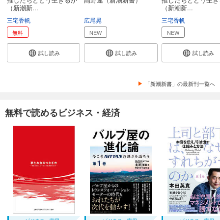
（新潮新...
（新潮新...
三宅香帆
広尾晃
三宅香帆
無料
NEW
NEW
試し読み
試し読み
試し読み
「新潮新書」の最新刊一覧へ
無料で読めるビジネス・経済