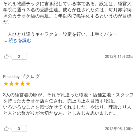
それを物語チックに書き記している本である。設定は、経営大
学院に通う３名の受講生達。彼らが任されたのは、毎月赤字続
きのカラオケ店の再建。１年以内で黒字化するというのが目標
だ。
一人ひとり違うキャラクター設定を行い、上手くパター
...続きを読む
2012年11月23日
0
ブクログ
Posted by
3人の経営者の卵が、それぞれ違った環境・店舗立地・スタッフ
を持ったカラオケ店を任され、売上向上を目指す物語。
いろいろなことを気づかせてくれました。やはり、理論より人
と人との繋がりが大切だなあ、としみじみ思いました。
2012年08月06日
0