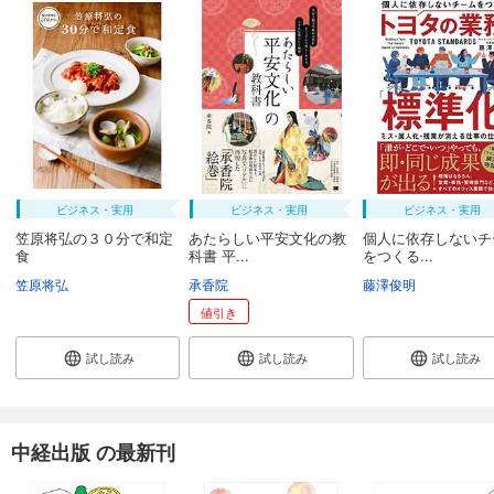
ビジネス・実用
ビジネス・実用
ビジネス・実用
笠原将弘の３０分で和定
あたらしい平安文化の教
個人に依存しないチ
食
科書 平...
をつくる...
笠原将弘
承香院
藤澤俊明
値引き
試し読み
試し読み
試し読み
中経出版 の最新刊