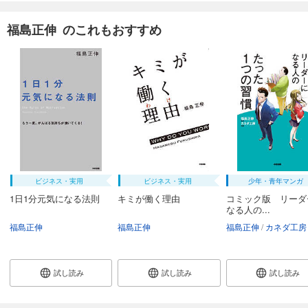
福島正伸 のこれもおすすめ
ビジネス・実用
ビジネス・実用
少年・青年マンガ
1日1分元気になる法則
キミが働く理由
コミック版 リーダ
なる人の...
福島正伸
福島正伸
福島正伸
カネダ工房
試し読み
試し読み
試し読み