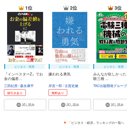
1位
2位
3位
ビジネス・実用
ビジネス・実用
ビジネス・実用
『インベスターZ』でお
嫌われる勇気
みんなが欲しかった
金の偏差...
験三種 ...
三田紀房
森永康平
岸見一郎
古賀史健
TAC出版開発グループ
値引きあり
無料あり
試し読み
試し読み
試し読み
「ビジネス・経済」ランキングの一覧へ