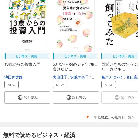
ビジネス・実用
ビジネス・実用
ビジネス・実用
13歳からの投資入門
50代から始める更年期に
図鑑いきもの飼って
負けない...
た カマキ...
池田伸太郎
大山葎子
沢岻美奈子
難波かおり
森こんにゃく
丸山宗
NEW
NEW
NEW
試し読み
試し読み
試し読み
「中経出版」の最新刊一覧へ
無料で読めるビジネス・経済