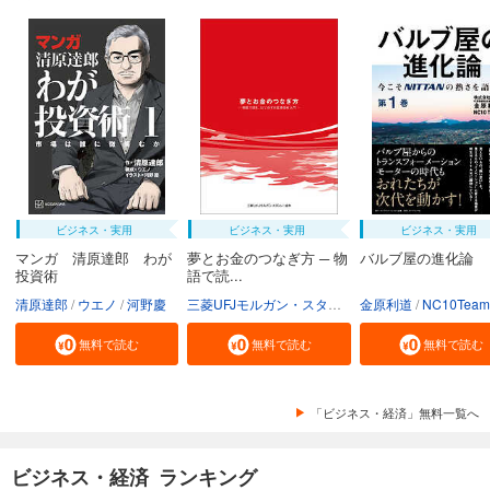
ビジネス・実用
ビジネス・実用
ビジネス・実用
マンガ 清原達郎 わが
夢とお金のつなぎ方 ─ 物
バルブ屋の進化論
投資術
語で読...
清原達郎
ウエノ
河野慶
三菱UFJモルガン・スタンレー証券株式会社
金原利道
NC10Team
無料で読む
無料で読む
無料で読む
「ビジネス・経済」無料一覧へ
ビジネス・経済 ランキング