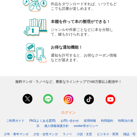
作品をダウンロードすれば、いつでもど
こでも読書が楽しめます。
本棚を作って本の整理ができる！
ジャンルや作家ごとなどに本を分類し
て、鍵もかけられます。
お得な通知機能！
通知を許可すると、お得なクーポン情報
などが届きます。
無料マンガ・ラノベなど、豊富なラインナップで188万冊以上配信中！
ログイン
ご利用ガイド
FAQ(よくある質問)
お問い合わせ
採用情報
利用規約
特商法の表
示
個人情報保護方針
cookie等ポリシー
少年・青年マンガ
少女・女性マンガ
ラノベ
小説・文芸
ビジネス・実用
雑誌・写