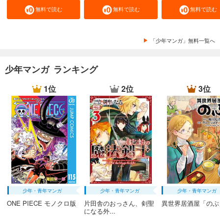
無料で読む
無料で読む
無料で読む
「少年マンガ」無料一覧へ
少年マンガ ランキング
1位
2位
3位
少年・青年マンガ
少年・青年マンガ
少年・青年マンガ
ONE PIECE モノクロ版
片田舎のおっさん、剣聖
異世界居酒屋「のぶ
になる外...