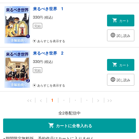
来るべき世界 1
330
円 (税込)
カート
完結
試し読み
あらすじを表示する
来るべき世界 2
330
円 (税込)
カート
完結
試し読み
あらすじを表示する
<<
<
1
・
・
・
>
>>
全2巻配信中
カートに全巻入れる
※期間限定無料版、予約作品はカートに入りません