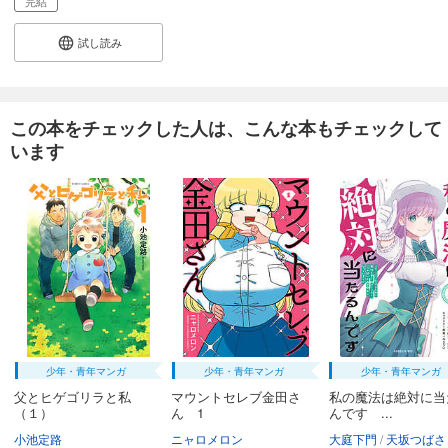
完結
試し読み
この本をチェックした人は、こんな本もチェックして
います
少年・青年マンガ
少年・青年マンガ
少年・青年マンガ
父とヒゲゴリラと私
マウントセレブ金田さ
私の魔法は絶対に当
（１）
ん 1
んです ...
小池定路
ニャロメロン
大庭下門
天坂つばさ