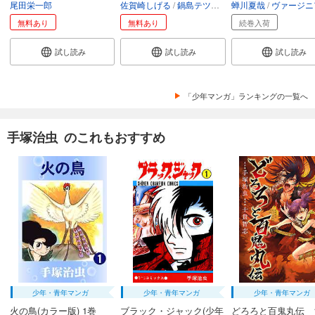
尾田栄一郎
佐賀崎しげる
鍋島テツヒロ
蝉川夏哉
空路恵
渡辺樹
ヴァージニア二
無料あり
無料あり
続巻入荷
試し読み
試し読み
試し読み
「少年マンガ」ランキングの一覧へ
手塚治虫 のこれもおすすめ
少年・青年マンガ
少年・青年マンガ
少年・青年マンガ
火の鳥(カラー版) 1巻
ブラック・ジャック(少年
どろろと百鬼丸伝 