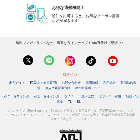
お得な通知機能！
通知を許可すると、お得なクーポン情報
などが届きます。
無料マンガ・ラノベなど、豊富なラインナップで188万冊以上配信中！
ログイン
ご利用ガイド
FAQ(よくある質問)
お問い合わせ
採用情報
利用規約
特商法の表
示
個人情報保護方針
cookie等ポリシー
少年・青年マンガ
少女・女性マンガ
ラノベ
小説・文芸
ビジネス・実用
雑誌・写
真集
TL
BL
ブックライブ（BookLive!）は、BookLiveが運営する電子書店です。TOPPANホールディング
ス、カルチュア・コンビニエンス・クラブ、テレビ朝日の出資を受け、日本最大級の電子書籍配
信サービスを行っています。