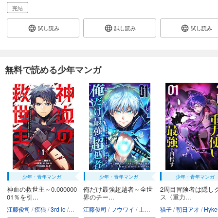
完結
試し読み
試し読み
試し読み
無料で読める少年マンガ
少年・青年マンガ
少年・青年マンガ
少年・青年マンガ
神血の救世主～0.000000
俺だけ最強超越者～全世
2周目冒険者は隠し
01％を引...
界のチー...
ス〈重力...
江藤俊司
疾狼
3rd Ie
Studio No.9
江藤俊司
フウワイ
土田健太
猫子
3rd Ie
朝日アオ
maruco
HykeC
St