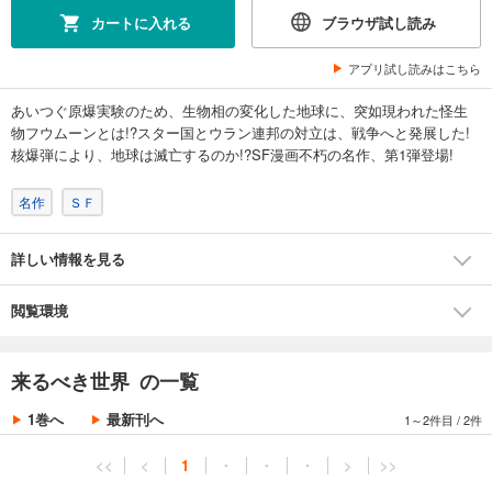
カートに入れる
ブラウザ試し読み
アプリ試し読みはこちら
あいつぐ原爆実験のため、生物相の変化した地球に、突如現われた怪生
物フウムーンとは!?スター国とウラン連邦の対立は、戦争へと発展した!
核爆弾により、地球は滅亡するのか!?SF漫画不朽の名作、第1弾登場!
名作
ＳＦ
詳しい情報を見る
閲覧環境
来るべき世界 の一覧
1巻へ
最新刊へ
1～2件目
/
2件
<<
<
1
・
・
・
>
>>