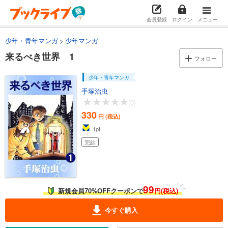
会員登録
ログイン
メニュー
少年・青年マンガ
少年マンガ
来るべき世界 1
フォロー
少年・青年マンガ
手塚治虫
-
(0)
330
円 (税込)
1
pt
完結
99
新規会員70%OFFクーポンで
円(税込)
今すぐ購入