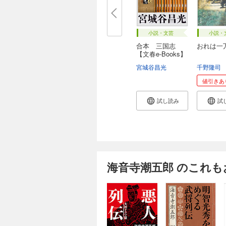
小説・文芸
小説・
合本 三国志
おれは一
【文春e-Books】
宮城谷昌光
千野隆司
値引きあ
試し読み
試
海音寺潮五郎 のこれ