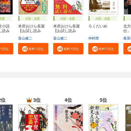
文芸
小説・文芸
小説・文芸
小説・文芸
史小説
本所おけら長屋
本所おけら長屋
ろくだいめ
北方
し読み
【お試し読み
【お試し読み
伝」
版・...
版・...
社...
畠山健二
畠山健二
仲村燈
集英
で読む
無料で読む
無料で読む
無料で読む
2位
3位
4位
5位