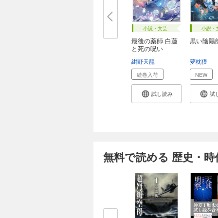
小説・文芸
小説・
最後の薬師 白蓮
黒い陰陽
と死の呪い
紺野天龍
夢枕獏
続巻入荷
NEW
試し読み
試
無料で読める 歴史・時