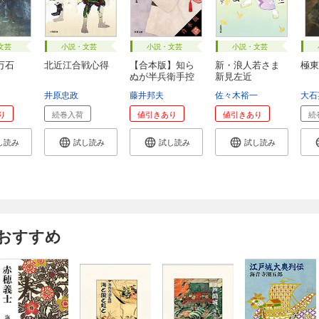
文芸
小説・文芸
小説・文芸
小説・文芸
万石
北近江合戦心得
【合本版】知ら
新・浪人若さま
極東
ぬが半兵衛手控
新見左近
帖...
井原忠政
藤井邦夫
佐々木裕一
大石
り
続巻入荷
値引きあり
値引きあり
続
し読み
試し読み
試し読み
試し読み
もおすすめ