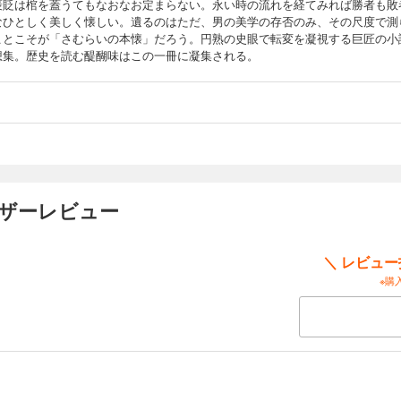
褒貶は棺を蓋うてもなおなお定まらない。永い時の流れを経てみれば勝者も敗
なひとしく美しく懐しい。遺るのはただ、男の美学の存否のみ、その尺度で測
ことこそが「さむらいの本懐」だろう。円熟の史眼で転変を凝視する巨匠の小
想集。歴史を読む醍醐味はこの一冊に凝集される。
ーザーレビュー
＼ レビュ
※購