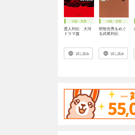
小説・文芸
小説・文芸
悪人列伝 大河
明智光秀をめぐ
ドラマ篇
る武将列伝
試し読み
試し読み