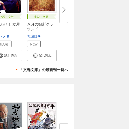
小説・文芸
小説・文芸
わせ 仕立屋
八月の御所グラ
ウンド
さとる
万城目学
巻入荷
NEW
試し読み
試し読み
「文春文庫」の最新刊一覧へ