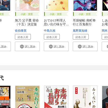
文芸
小説・文芸
小説・文芸
小説・文芸
師
無刀 父子鷹 密命
おでかけ料理人
耳袋秘帖 南町奉
しあ
（十五）決定版
思い出の味を守...
行と百鬼夜行
お竜
佐伯泰英
中島久枝
風野真知雄
岡本
続巻入荷
続巻入荷
続巻入荷
続
し読み
試し読み
試し読み
試し読み
代