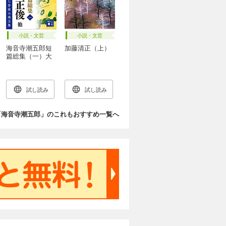
小説・文芸
小説・文芸
海音寺潮五郎短
加藤清正（上）
篇総集（一）大
老堀田正俊他
試し読み
試し読み
「海音寺潮五郎」のこれもおすすめ一覧へ