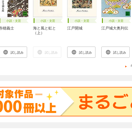
小説・文芸
小説・文芸
小説・文芸
小説・文芸
赤穂義士
海と風と虹と
江戸開城
江戸城大奥列伝
（上）
試し読み
試し読み
試し読み
試し読み