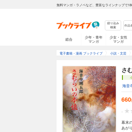
無料マンガ・ラノベなど、豊富なラインナップで18
絞り込み
検索
少年・青年
少女・女性
総合
マンガ
マンガ
電子書籍・漫画 ブックライブ
小説・文芸
さ
海音
660
-
幕末
あが