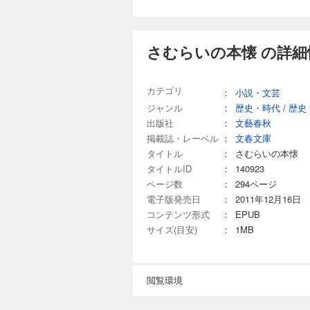
さむらいの本懐 の詳細
カテゴリ
：
小説・文芸
ジャンル
：
歴史・時代
/
歴史
出版社
：
文藝春秋
掲載誌・レーベル
：
文春文庫
タイトル
：
さむらいの本懐
タイトルID
：
140923
ページ数
：
294ページ
電子版発売日
：
2011年12月16日
コンテンツ形式
：
EPUB
サイズ(目安)
：
1MB
閲覧環境