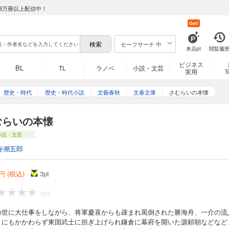
8万冊以上配信中！
Get!
セーフサーチ 中
来店pt
閲覧履
ビジネス
BL
TL
ラノベ
小説・文芸
実用
歴史・時代
歴史・時代小説
文藝春秋
文春文庫
さむらいの本懐
むらいの本懐
小説・文芸
寺潮五郎
円 (税込)
3
pt
0件
の世に大仕事をしながら、将軍慶喜からも疎まれ罵倒された勝海舟、一介の流
りにもかかわらず東国武士に担ぎ上げられ鎌倉に幕府を開いた源頼朝などなど