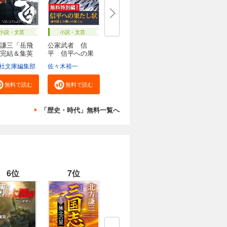
小説・文芸
小説・文芸
謙三「岳飛
公家武者 信
完結＆集英
平 信平への果
たし...
社文庫編集部
佐々木裕一
無料で読む
無料で読む
「歴史・時代」無料一覧へ
6位
7位