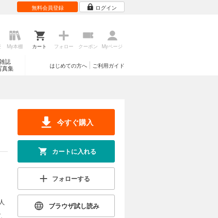
無料会員登録
ログイン
歴
My本棚
カート
フォロー
クーポン
Myページ
雑誌
はじめての方へ
ご利用ガイド
写真集
今すぐ購入
カートに入れる
フォローする
人
ブラウザ試し読み
、