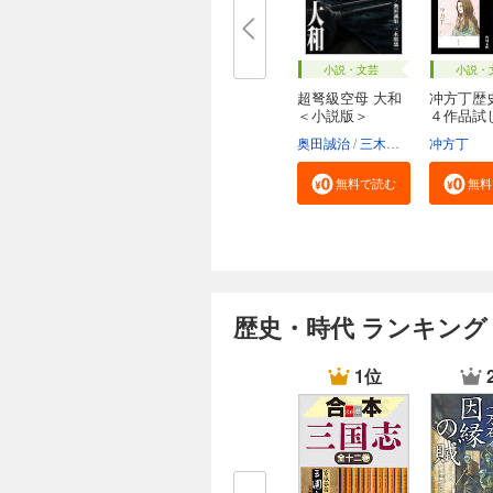
小説・文芸
小説・
超弩級空母 大和
冲方丁歴
＜小説版＞
４作品試
合...
奥田誠治
三木原慧一
冲方丁
無料で読む
無料
歴史・時代 ランキング
1位