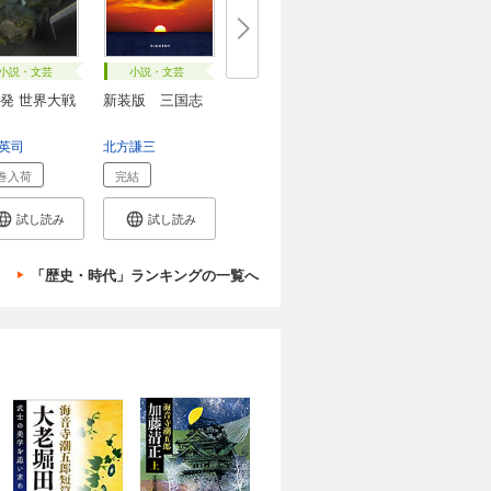
小説・文芸
小説・文芸
発 世界大戦
新装版 三国志
英司
北方謙三
巻入荷
完結
試し読み
試し読み
「歴史・時代」ランキングの一覧へ