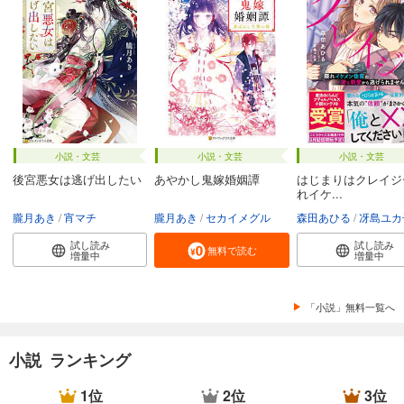
小説・文芸
小説・文芸
小説・文芸
後宮悪女は逃げ出したい
あやかし鬼嫁婚姻譚
はじまりはクレイジ
れイケ...
朧月あき
宵マチ
朧月あき
セカイメグル
森田あひる
冴島ユカ
試し読み
試し読み
無料で読む
増量中
増量中
「小説」無料一覧へ
小説 ランキング
1位
2位
3位