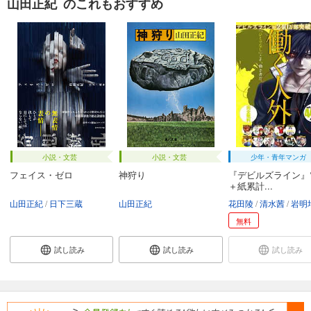
山田正紀 のこれもおすすめ
小説・文芸
小説・文芸
少年・青年マンガ
フェイス・ゼロ
神狩り
『デビルズライン』
＋紙累計...
山田正紀
日下三蔵
山田正紀
花田陵
清水茜
岩明
無料
試し読み
試し読み
試し読み