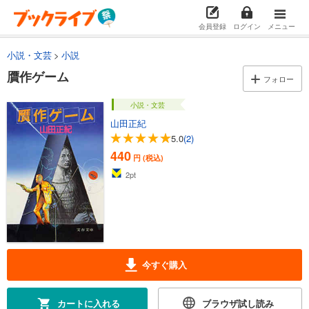
会員登録
ログイン
メニュー
小説・文芸
小説
贋作ゲーム
フォロー
小説・文芸
山田正紀
5.0
(2)
440
円 (税込)
2
pt
今すぐ購入
カートに入れる
ブラウザ試し読み