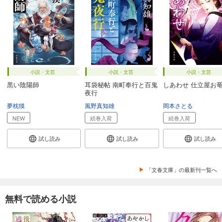
小説・文芸
小説・文芸
小説・文芸
黒い陰陽師
耳袋秘帖 南町奉行と百鬼
しあわせ 仕立屋お
夜行
夢枕獏
風野真知雄
岡本さとる
NEW
続巻入荷
続巻入荷
試し読み
試し読み
試し読み
「文春文庫」の最新刊一覧へ
無料で読める小説