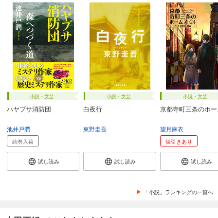
小説・文芸
小説・文芸
小説・文芸
ハヤブサ消防団
白夜行
京都寺町三条のホー
池井戸潤
東野圭吾
望月麻衣
続巻入荷
値引きあり
試し読み
試し読み
試し読み
「小説」ランキングの一覧へ