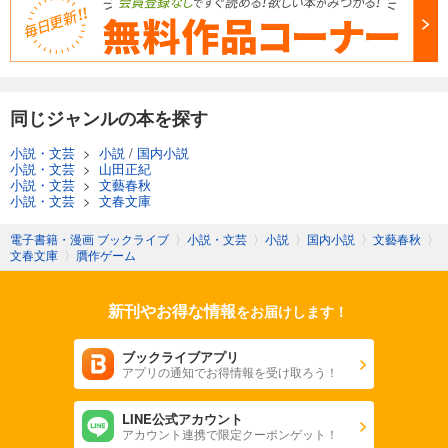
同じジャンルの本を探す
小説・文芸
>
小説
/
国内小説
小説・文芸
>
山田正紀
小説・文芸
>
文藝春秋
小説・文芸
>
文春文庫
電子書籍・漫画 ブックライブ
〉
小説・文芸
〉
小説
〉
国内小説
〉
文藝春秋
〉
文春文庫
〉
贋作ゲーム
新刊やお得な情報
をお届けします！
ブックライブアプリ
アプリの通知でお得情報を受け取ろう！
LINE公式アカウント
アカウント連携で限定クーポンゲット！