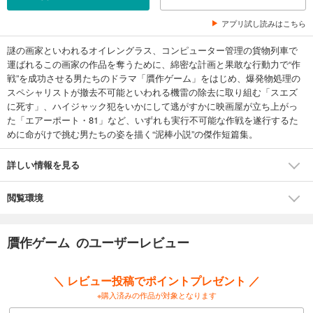
アプリ試し読みはこちら
謎の画家といわれるオイレングラス、コンピューター管理の貨物列車で
運ばれるこの画家の作品を奪うために、綿密な計画と果敢な行動力で“作
戦”を成功させる男たちのドラマ「贋作ゲーム」をはじめ、爆発物処理の
スペシャリストが撤去不可能といわれる機雷の除去に取り組む「スエズ
に死す」、ハイジャック犯をいかにして逃がすかに映画屋が立ち上がっ
た「エアーポート・81」など、いずれも実行不可能な作戦を遂行するた
めに命がけで挑む男たちの姿を描く“泥棒小説”の傑作短篇集。
詳しい情報を見る
閲覧環境
贋作ゲーム のユーザーレビュー
＼ レビュー投稿でポイントプレゼント ／
※購入済みの作品が対象となります