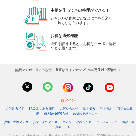
本棚を作って本の整理ができる！
ジャンルや作家ごとなどに本を分類し
て、鍵もかけられます。
お得な通知機能！
通知を許可すると、お得なクーポン情報
などが届きます。
無料マンガ・ラノベなど、豊富なラインナップで188万冊以上配信中！
ログイン
ご利用ガイド
FAQ(よくある質問)
お問い合わせ
採用情報
利用規約
特商法の表
示
個人情報保護方針
cookie等ポリシー
少年・青年マンガ
少女・女性マンガ
ラノベ
小説・文芸
ビジネス・実用
雑誌・写
真集
TL
BL
ブックライブ（BookLive!）は、BookLiveが運営する電子書店です。TOPPANホールディング