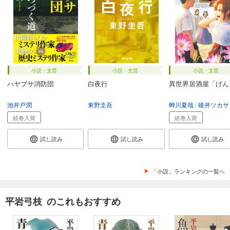
小説・文芸
小説・文芸
小説・文芸
ハヤブサ消防団
白夜行
異世界居酒屋「げん
池井戸潤
東野圭吾
蝉川夏哉
碓井ツカサ
続巻入荷
続巻入荷
試し読み
試し読み
試し読み
「小説」ランキングの一覧へ
平岩弓枝 のこれもおすすめ