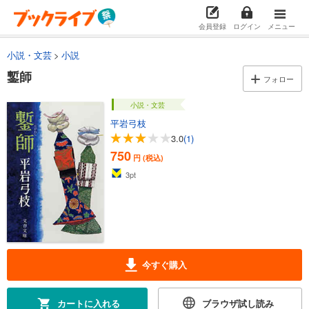
会員登録
ログイン
メニュー
小説・文芸
小説
鏨師
フォロー
小説・文芸
平岩弓枝
3.0
(1)
750
円 (税込)
3
pt
今すぐ購入
カートに入れる
ブラウザ試し読み