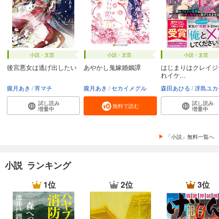
小説・文芸
小説・文芸
小説・文芸
後宮悪女は逃げ出したい
あやかし鬼嫁婚姻譚
はじまりはクレイジ
れイケ...
朧月あき
宵マチ
朧月あき
セカイメグル
森田あひる
冴島ユカ
試し読み
試し読み
無料で読む
増量中
増量中
「小説」無料一覧へ
小説 ランキング
1位
2位
3位