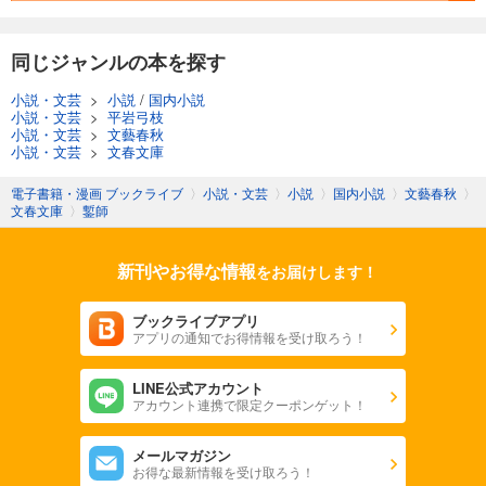
同じジャンルの本を探す
小説・文芸
>
小説
/
国内小説
小説・文芸
>
平岩弓枝
小説・文芸
>
文藝春秋
小説・文芸
>
文春文庫
電子書籍・漫画 ブックライブ
〉
小説・文芸
〉
小説
〉
国内小説
〉
文藝春秋
〉
文春文庫
〉
鏨師
新刊やお得な情報
をお届けします！
ブックライブアプリ
アプリの通知でお得情報を受け取ろう！
LINE公式アカウント
アカウント連携で限定クーポンゲット！
メールマガジン
お得な最新情報を受け取ろう！