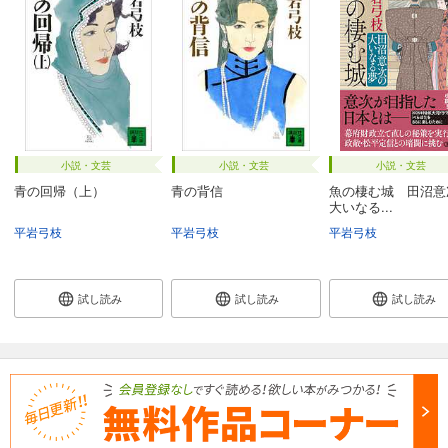
小説・文芸
小説・文芸
小説・文芸
青の回帰（上）
青の背信
魚の棲む城 田沼意
大いなる...
平岩弓枝
平岩弓枝
平岩弓枝
試し読み
試し読み
試し読み