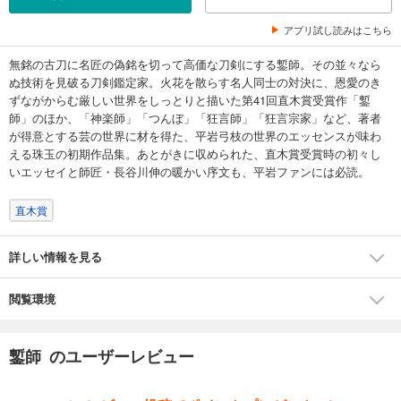
アプリ試し読みはこちら
無銘の古刀に名匠の偽銘を切って高価な刀剣にする鏨師。その並々なら
ぬ技術を見破る刀剣鑑定家。火花を散らす名人同士の対決に、恩愛のき
ずながからむ厳しい世界をしっとりと描いた第41回直木賞受賞作「鏨
師」のほか、「神楽師」「つんぼ」「狂言師」「狂言宗家」など、著者
が得意とする芸の世界に材を得た、平岩弓枝の世界のエッセンスが味わ
える珠玉の初期作品集。あとがきに収められた、直木賞受賞時の初々し
いエッセイと師匠・長谷川伸の暖かい序文も、平岩ファンには必読。
直木賞
詳しい情報を見る
閲覧環境
鏨師 のユーザーレビュー