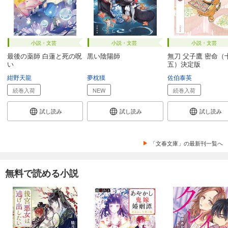
小説・文芸
小説・文芸
小説・文芸
最後の薬師 白蓮と死の呪
黒い陰陽師
無刀 父子鷹 密命（
い
五）決定版
紺野天龍
夢枕獏
佐伯泰英
続巻入荷
NEW
続巻入荷
試し読み
試し読み
試し読み
「文春文庫」の最新刊一覧へ
無料で読める小説