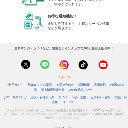
て、鍵もかけられます。
お得な通知機能！
通知を許可すると、お得なクーポン情報
などが届きます。
無料マンガ・ラノベなど、豊富なラインナップで188万冊以上配信中！
ログイン
ご利用ガイド
FAQ(よくある質問)
お問い合わせ
採用情報
利用規約
特商法の表
示
個人情報保護方針
cookie等ポリシー
少年・青年マンガ
少女・女性マンガ
ラノベ
小説・文芸
ビジネス・実用
雑誌・写
真集
TL
BL
ブックライブ（BookLive!）は、BookLiveが運営する電子書店です。TOPPANホールディング
ス、カルチュア・コンビニエンス・クラブ、テレビ朝日の出資を受け、日本最大級の電子書籍配
信サービスを行っています。