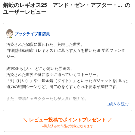
鋼殻のレギオス25 アンド・ゼン・アフター・... の
ユーザーレビュー
ブックライブ書店員
汚染された物質に覆われた、荒廃した世界。
自律型移動都市（レギオス）に暮らす人々を描いたSF学園ファンタ
ジー。
終末SFらしい、どこか乾いた雰囲気。
汚染された世界の謎に徐々に迫っていくストーリー。
「剄（けい）」や「錬金鋼（ダイト）」といったガジェットを用いた
迫力の戦闘シーンなど、厨二心をくすぐられる要素が満載です。
また、登場キャラクターたちが大変に魅力的。
...続きを読む
武芸者として秀でた力を持ちながら、過去にとらわれ葛藤する主人
公。
彼を取り巻く「第十七小隊」のメンバーや「学園都市ツェルニ」の
＼ レビュー投稿でポイントプレゼント ／
面々が織りなす人間模様は、時にイライラ、時にニヤニヤ。
※購入済みの作品が対象となります
学園モノ好きもきっと満足！の欲張りな作品。おすすめです。