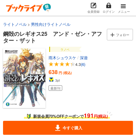
あらすじを表示する
会員登録
ログイン
メニュー
鋼殻のレギオス15 ネクスト・ブルーム
638
円 (税込)
ライトノベル
男性向けライトノベル
カート
鋼殻のレギオス25 アンド・ゼン・アフ
フォロー
ター・ザット
試し読み
あらすじを表示する
ラノベ
鋼殻のレギオス16 スプリング・バースト
雨木シュウスケ
/
深遊
4.3
(6)
638
円 (税込)
カート
638
円 (税込)
3
pt
試し読み
最新刊
あらすじを表示する
鋼殻のレギオス17 サマー・ナイト・レイヴ
638
円 (税込)
カート
191
新規会員70%OFFクーポンで
円(税込)
試し読み
今すぐ購入
あらすじを表示する