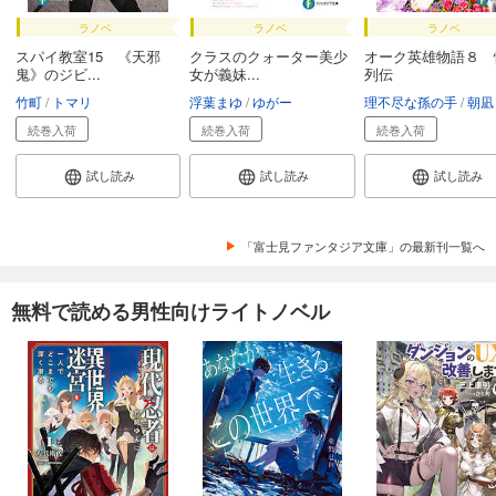
ラノベ
ラノベ
ラノベ
スパイ教室15 《天邪
クラスのクォーター美少
オーク英雄物語８ 
鬼》のジビ...
女が義妹...
列伝
竹町
トマリ
浮葉まゆ
ゆがー
理不尽な孫の手
朝凪
続巻入荷
続巻入荷
続巻入荷
試し読み
試し読み
試し読み
「富士見ファンタジア文庫」の最新刊一覧へ
無料で読める男性向けライトノベル