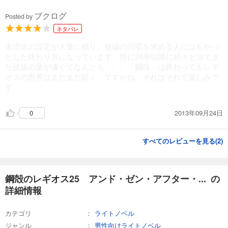
ブクログ
Posted by
ネタバレ
未消化の設定が大量に残り、複線の回収を求める人にはもやっ
とした終わり方になっています。特に24巻以降に続々と出てき
た伏線の量が凄くてなんとも。。。「鋼殻」は終わってもレギ
オスの世界はまだまだ続く、ですかね。それはそれで楽しみで
す。
2013年09月24日
0
すべてのレビューを見る(
2
)
鋼殻のレギオス25 アンド・ゼン・アフター・... の
詳細情報
カテゴリ
ライトノベル
ジャンル
男性向けライトノベル