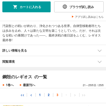
鋼殻のレギオス18 クライング・オータム
カートに入れる
ブラウザ試し読み
638
円 (税込)
カート
アプリ試し読みはこちら
汚染獣との戦いが終わり、浄化されつつある世界。自律型移動都市たち
試し読み
は歩みを止め、人々は新たな文明を築こうとしていた。だが、それは次
あらすじを表示する
なる戦いの幕開けであった――。最終決戦の後日談をふくむ、レギオス
鋼殻のレギオス19 イニシエーション・ログ
最終巻!
638
円 (税込)
カート
詳しい情報を見る
試し読み
閲覧環境
あらすじを表示する
鋼殻のレギオス20 デザイア・リポート
鋼殻のレギオス の一覧
638
円 (税込)
カート
1巻へ
最新刊へ
21～25件目
/
25件
試し読み
<<
<
1
2
3
・
>
>>
あらすじを表示する