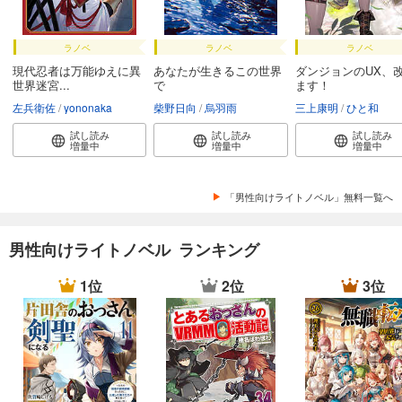
ラノベ
ラノベ
ラノベ
現代忍者は万能ゆえに異
あなたが生きるこの世界
ダンジョンのUX、
世界迷宮...
で
ます！
左兵衛佐
yononaka
柴野日向
烏羽雨
三上康明
ひと和
試し読み
試し読み
試し読み
増量中
増量中
増量中
「男性向けライトノベル」無料一覧へ
男性向けライトノベル ランキング
1位
2位
3位