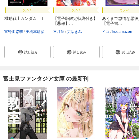
ラノベ
ラノベ
ラノベ
機動戦士ガンダム Ｉ
【電子版限定特典付き】
あくまで怠惰な悪役
【悲報】...
【電子書...
富野由悠季
美樹本晴彦
三月菫
丈ゆきみ
イコ
kodamazon
試し読み
試し読み
試し読み
富士見ファンタジア文庫 の最新刊