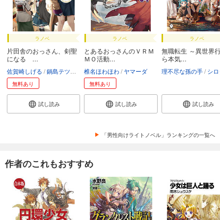
ラノベ
ラノベ
ラノベ
片田舎のおっさん、剣聖
とあるおっさんのＶＲＭ
無職転生 ～異世界
になる ...
ＭＯ活動...
ら本気...
佐賀崎しげる
鍋島テツヒロ
椎名ほわほわ
ヤマーダ
理不尽な孫の手
シロ
無料あり
無料あり
試し読み
試し読み
試し読み
「男性向けライトノベル」ランキングの一覧へ
作者のこれもおすすめ