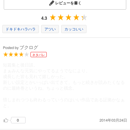
レビューを書く
4.3
ドキドキハラハラ
アツい
カッコいい
ブクログ
Posted by
ネタバレ
短篇集と後日談。
まぁみんな元気にやってるようでなにより。
成長した皆も見れて嬉しかった。
新しい設定とかいっぱい出てきて、もっと続きが読みたくなる
のに最終巻というね。ちょっと残念。
惜しまれつつも終わるっていうのはいい作品である証拠かなぁ
と。
2014年03月24日
0