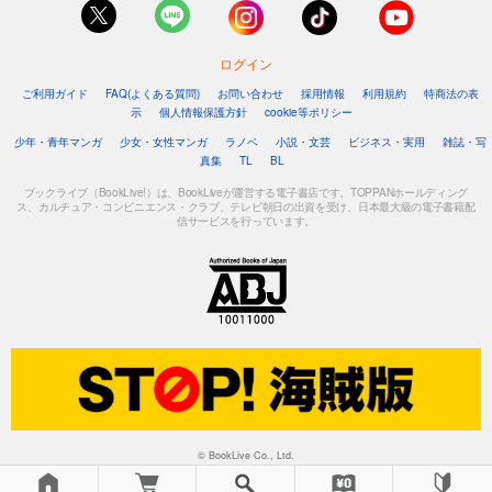
ログイン
ご利用ガイド
FAQ(よくある質問)
お問い合わせ
採用情報
利用規約
特商法の表
示
個人情報保護方針
cookie等ポリシー
少年・青年マンガ
少女・女性マンガ
ラノベ
小説・文芸
ビジネス・実用
雑誌・写
真集
TL
BL
ブックライブ（BookLive!）は、BookLiveが運営する電子書店です。TOPPANホールディング
ス、カルチュア・コンビニエンス・クラブ、テレビ朝日の出資を受け、日本最大級の電子書籍配
信サービスを行っています。
© BookLive Co., Ltd.