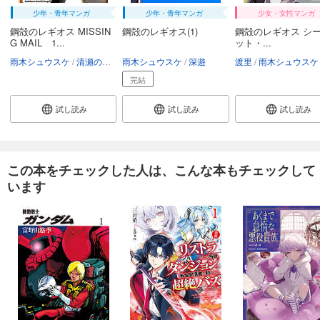
少年・青年マンガ
少年・青年マンガ
少女・女性マンガ
鋼殻のレギオス MISSIN
鋼殻のレギオス(1)
鋼殻のレギオス シ
G MAIL 1...
ット・...
雨木シュウスケ
清瀬のどか
雨木シュウスケ
深遊
深遊
渡里
雨木シュウスケ
完結
試し読み
試し読み
試し読み
この本をチェックした人は、こんな本もチェックして
います