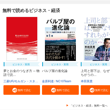
無料で読めるビジネス・経済
ビジネス・実用
ビジネス・実用
ビジネス・実用
夢とお金のつなぎ方 ─ 物
バルブ屋の進化論
上司と部下は、なぜ
語で読...
ちがうの...
三菱UFJモルガン・スタンレー証券株式会社
金原利道
NC10Team
本田英貴
無料で読む
無料で読む
無料で読む
「ビジネス・経済」無料一覧へ