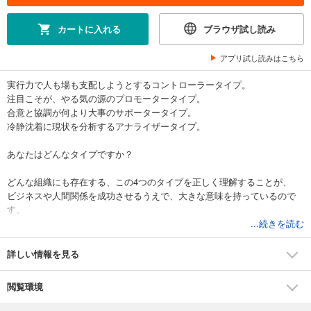
カートに入れる
ブラウザ試し読み
アプリ試し読みはこちら
実行力で人も場も支配しようとするコントローラータイプ。
注目こそが、やる気の源のプロモータータイプ。
合意と協調が何より大事のサポータータイプ。
冷静沈着に現状を分析するアナライザータイプ。
あなたはどんなタイプですか？
どんな組織にも存在する、この4つのタイプを正しく理解することが、
ビジネスや人間関係を成功させるうえで、大きな意味を持っているので
す。
...続きを読む
本書に書かれているタイプ分けは、CSI（Communication Style
Inventory）と呼ばれる手法で、
詳しい情報を見る
数多くの企業で行われたコーチング研修の大人気セッションを紙上公開
したものです。
閲覧環境
自分がどのタイプに当てはまるかが、わかるだけでなく、