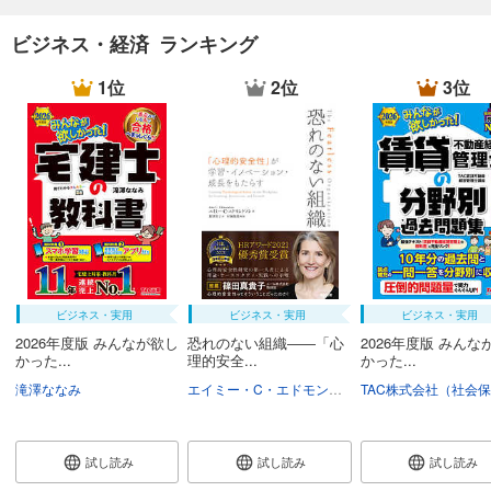
ビジネス・経済 ランキング
1位
2位
3位
ビジネス・実用
ビジネス・実用
ビジネス・実用
2026年度版 みんなが欲し
恐れのない組織――「心
2026年度版 みんな
かった...
理的安全...
かった...
滝澤ななみ
エイミー・C・エドモンドソン
野津智子
村瀬俊
試し読み
試し読み
試し読み