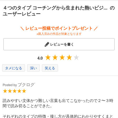
タイプ別の相性や、コミュニケーションのコツが詳細に示されていま
４つのタイプ コーチングから生まれた熱いビジ... の
す。
ユーザーレビュー
なぜか相性が悪い、反応が悪い、思い通りに動いてくれない上司や部
下、家族に対して、
本書に書かれている方法を試してみてください。
＼ レビュー投稿でポイントプレゼント ／
※購入済みの作品が対象となります
「どうして、この人とはこんなにつき合いづらいんだろう」
「どうして、この言い方でわかってくれないんだろう」
レビューを書く
「なぜ、あの人にはこれでうまくいったのに、この人には通用しないん
だろう」
4.0
そんなストレスから解放されて、円滑にコミュニケーションをとること
が
タメになる
深い
笑える
できるようになるでしょう。
ブクログ
Posted by
読みやすい文体かつ難しい言葉も出てこなかったので２〜３時
間で読み切ることができた。
それぞれのタイプの特徴・接し方が具体的にわかりやすくまと