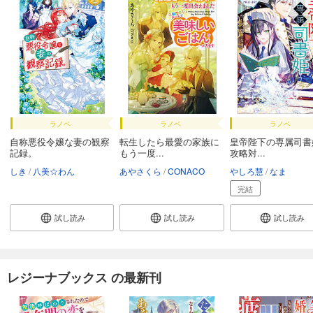
ラノベ
ラノベ
ラノベ
自称悪役令嬢な妻の観察
転生したら最愛の家族に
皇帝陛下の専属司
記録。
もう一度...
攻略対...
しき
八美☆わん
あやさくら
CONACO
やしろ慧
なま
完結
試し読み
試し読み
試し読み
レジーナブックス の最新刊