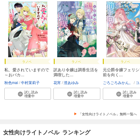
ラノベ
ラノベ
ラノベ
私、愛されていますので
訳あり令嬢は調香生活を
元公爵令嬢フェリシ
～おバカ...
満喫した...
前を向く...
秋色mai
中村茉莉子
花宵
澄あゆみ
ごろごろみかん。
コユ
試し読み
試し読み
試し読み
増量中
増量中
増量中
「女性向けライトノベル」無料一覧へ
女性向けライトノベル ランキング