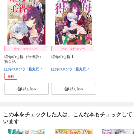
少女・女性マンガ
少女・女性マンガ
継母の心得（分冊版）
継母の心得１
第１話
ほおのきソラ
藤丸豆ノ介
トール
ほおのきソラ
藤丸豆ノ介
トール
無料
試し読み
試し読み
この本をチェックした人は、こんな本もチェックして
います