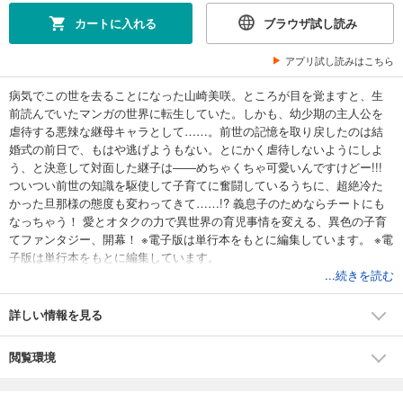
カートに入れる
ブラウザ試し読み
アプリ試し読みはこちら
病気でこの世を去ることになった山崎美咲。ところが目を覚ますと、生
前読んでいたマンガの世界に転生していた。しかも、幼少期の主人公を
虐待する悪辣な継母キャラとして……。前世の記憶を取り戻したのは結
婚式の前日で、もはや逃げようもない。とにかく虐待しないようにしよ
う、と決意して対面した継子は――めちゃくちゃ可愛いんですけどー!!!
ついつい前世の知識を駆使して子育てに奮闘しているうちに、超絶冷た
かった旦那様の態度も変わってきて……!? 義息子のためならチートにも
なっちゃう！ 愛とオタクの力で異世界の育児事情を変える、異色の子育
てファンタジー、開幕！ ※電子版は単行本をもとに編集しています。 ※電
子版は単行本をもとに編集しています。
...続きを読む
詳しい情報を見る
閲覧環境