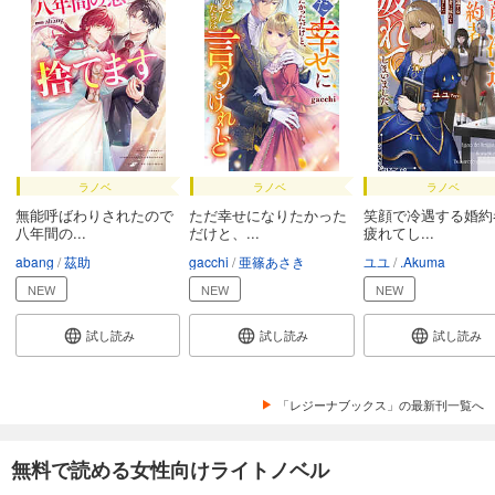
ラノベ
ラノベ
ラノベ
無能呼ばわりされたので
ただ幸せになりたかった
笑顔で冷遇する婚約
八年間の...
だけと、...
疲れてし...
abang
茲助
gacchi
亜篠あさき
ユユ
.Akuma
NEW
NEW
NEW
試し読み
試し読み
試し読み
「レジーナブックス」の最新刊一覧へ
無料で読める女性向けライトノベル