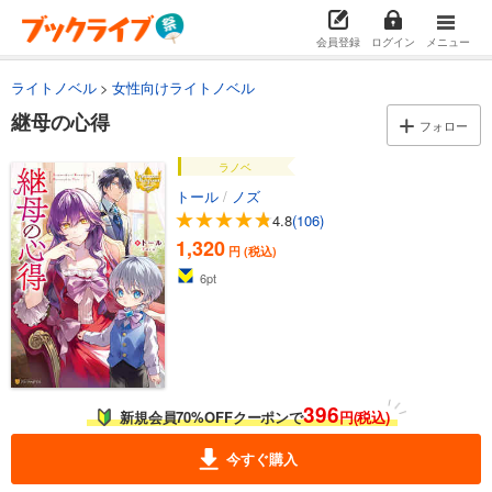
会員登録
ログイン
メニュー
ライトノベル
女性向けライトノベル
継母の心得
フォロー
ラノベ
トール
/
ノズ
4.8
(106)
1,320
円 (税込)
6
pt
396
新規会員70%OFFクーポンで
円(税込)
今すぐ購入