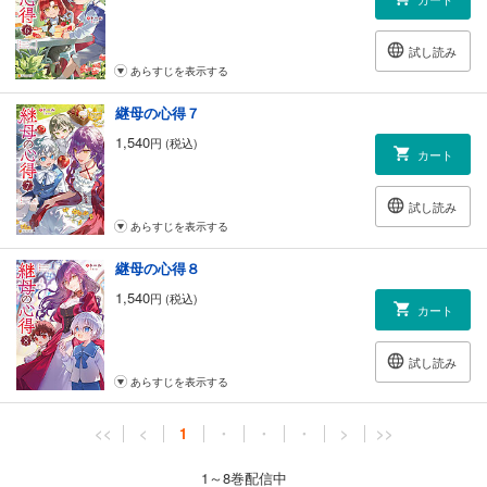
試し読み
あらすじを表示する
継母の心得７
1,540
円 (税込)
カート
試し読み
あらすじを表示する
継母の心得８
1,540
円 (税込)
カート
試し読み
あらすじを表示する
<<
<
1
・
・
・
>
>>
1～8巻配信中