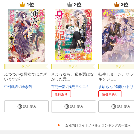
1位
2位
3位
ラノベ
ラノベ
ラノベ
ふつつかな悪女ではござ
さようなら、私を選ばな
転生しました、サラ
いますが
かった元...
キンジェ...
中村颯希
ゆき哉
百門一新
浅島ヨシユキ
まゆらん
匈歌ハトリ
無料あり
値引きあり
試し読み
試し読み
試し読み
「女性向けライトノベル」ランキングの一覧へ