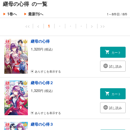
継母の心得 の一覧
1巻へ
最新刊へ
1～8件目
/
8件
<<
<
1
・
・
・
>
>>
継母の心得
1,320
円 (税込)
カート
試し読み
あらすじを表示する
継母の心得２
1,320
円 (税込)
カート
試し読み
あらすじを表示する
継母の心得３