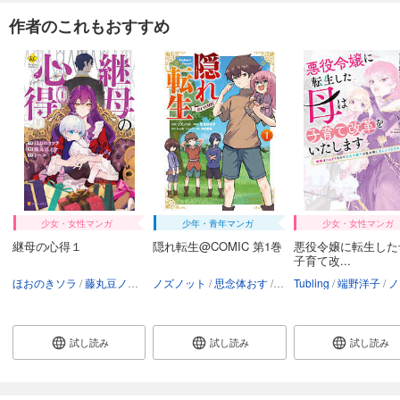
作者のこれもおすすめ
少女・女性マンガ
少年・青年マンガ
少女・女性マンガ
継母の心得１
隠れ転生@COMIC 第1巻
悪役令嬢に転生した
子育て改...
ほおのきソラ
藤丸豆ノ介
トール
ノズノット
思念体おす
トール
Tubling
沖史慈宴
端野洋子
ノ
試し読み
試し読み
試し読み