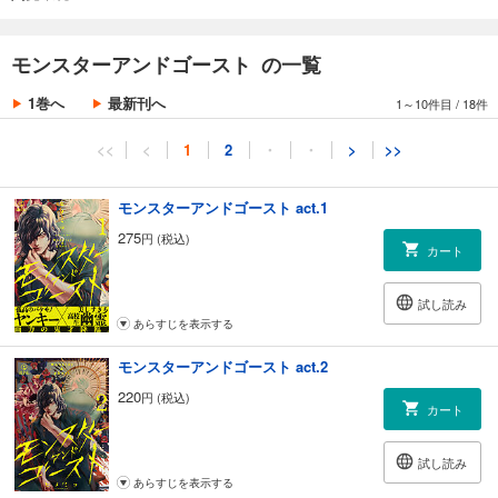
モンスターアンドゴースト の一覧
1巻へ
最新刊へ
1～10件目
/
18件
<<
<
1
2
・
・
>
>>
モンスターアンドゴースト act.1
275
円 (税込)
カート
試し読み
あらすじを表示する
モンスターアンドゴースト act.2
220
円 (税込)
カート
試し読み
あらすじを表示する