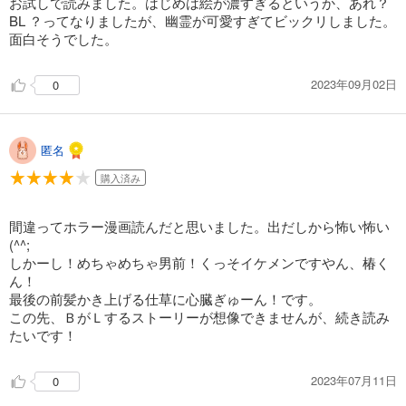
お試しで読みました。はじめは絵が濃すぎるというか、あれ？
BL ？ってなりましたが、幽霊が可愛すぎてビックリしました。
面白そうでした。
2023年09月02日
0
匿名
購入済み
間違ってホラー漫画読んだと思いました。出だしから怖い怖い
(^^;
しかーし！めちゃめちゃ男前！くっそイケメンですやん、椿く
ん！
最後の前髪かき上げる仕草に心臓ぎゅーん！です。
この先、ＢがＬするストーリーが想像できませんが、続き読み
たいです！
2023年07月11日
0