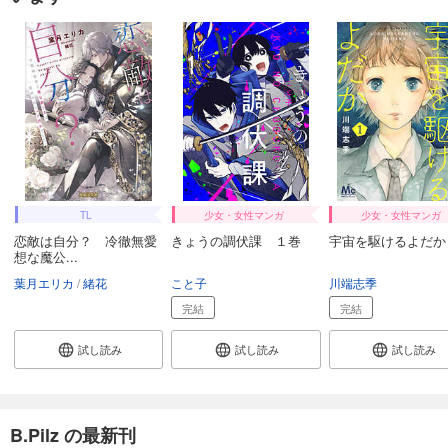
TL
少女・女性マンガ
少女・女性マンガ
恋敵は自分？ 冷徹無愛
きょうの調伏課 １巻
宇宙を駆けるよだか 
想な魔公...
葉月エリカ
緒花
こと子
川端志季
完結
完結
試し読み
試し読み
試し読み
B.Pilz の最新刊