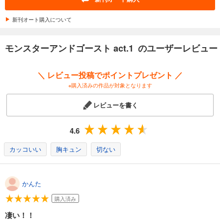
カート
新刊オート購入について
試し読み
あらすじを表示する
モンスターアンドゴースト act.1 のユーザーレビュー
モンスターアンドゴースト act.13
198
円 (税込)
＼ レビュー投稿でポイントプレゼント ／
カート
※購入済みの作品が対象となります
試し読み
レビューを書く
あらすじを表示する
モンスターアンドゴースト act.14
4.6
198
円 (税込)
カート
カッコいい
胸キュン
切ない
試し読み
あらすじを表示する
かんた
モンスターアンドゴースト act.15
購入済み
220
円 (税込)
凄い！！
カート