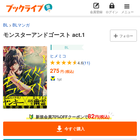
会員登録
ログイン
メニュー
BL
BLマンガ
モンスターアンドゴースト act.1
フォロー
BL
ヒメミコ
4.6
(11)
275
円 (税込)
1
pt
82
新規会員70%OFFクーポンで
円(税込)
今すぐ購入