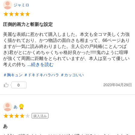
ジャミロ
試し読み
あらすじを表示する
圧倒的画力と斬新な設定
美麗な表紙に惹かれて購入しました。本文も全コマ美しく力強
く描かれており、かつ物語の面白さも相まって、66ページあり
ますが一気に読み終わりました。主人公の戸純椿(ことんつば
き)君がとにかくめちゃくちゃ格好良かった!!!!!鬼のように喧嘩
が強くて周囲に距離をとられていますが、本人は至って優しい
考えの持ち
...続きを読む
＃胸キュン
＃ドキドキハラハラ
＃カッコいい
2023年04月29日
0
あ
購入済み
あ