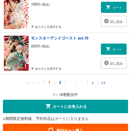
165
円 (税込)
カート
試し読み
あらすじを表示する
モンスターアンドゴースト act.10
220
円 (税込)
カート
試し読み
あらすじを表示する
モンスターアンドゴースト act.11
<<
<
1
2
・
・
>
>>
220
円 (税込)
カート
1～18巻配信中
試し読み
カートに全巻入れる
あらすじを表示する
※期間限定無料版、予約作品はカートに入りません
モンスターアンドゴースト act.12
198
円 (税込)
新刊オート購入