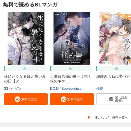
無料で読めるBLマンガ
BL
BL
BL
死にたくなるほど暑い夏
土曜日の秘め事～上司と
溺愛きつねは娶りた
の日【タ...
僕のキケ...
33
ヘダン
DO.D
Seomonhwa
柚夏
試し読み
無料で読む
無料で読む
増量中
「BLマンガ」無料一覧へ