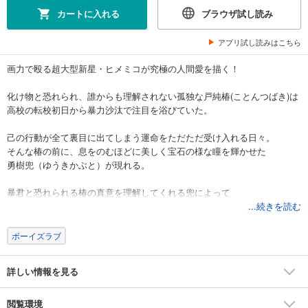
カートに入れる
ブラウザ試し読み
アプリ試し読みはこちら
画力で殴る超大型新星・ヒメミコが究極の人間愛を描く！
化け物と恐れられ、誰からも理解されない孤独な戸純椿(ことんつばき)は
高校の転校初日から暴力沙汰で注目を浴びていた。
己の行動が全て裏目に出てしまう運命をただただ受け入れる日々。
そんな椿の前に、息をのむほどに美しく宝石の様な瞳を輝かせた
勇樹兜（ゆうきかぶと）が現れる。
暴君と恐れられる椿の真意を理解してくれる兜によって
希望を失っていた心が徐々に溶かされていくのだが…
...続きを読む
”兜”はもうこの世にはいない幽霊だったーー。
ボーイズラブ
孤高な、化け物と呼ばれる高校生×美しすぎる幽霊の切ない純愛ストーリ
ー。
詳しい情報を見る
【act.1 本文63P】
※本商品の内容は雑誌「B.Pilz（ビーピルツ） vol.35」を単話化したもの
です。重複購入にご注意下さい。
閲覧環境