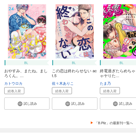
BL
BL
BL
おやすみ、またね。まし
この恋は終わらせない ac
終電過ぎたらめちゃ
ろくん。...
t.5
ゃヤりた...
カトウロカ
佐々木ありこ
たま乃
続巻入荷
続巻入荷
続巻入荷
試し読み
試し読み
試し読み
「B.Pilz」の最新刊一覧へ