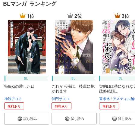
BLマンガ ランキング
1位
2位
3位
BL
BL
BL
特級αの愛したΩ
これから俺は、後輩に抱
契約Ωは番になれな
かれます
政略結婚...
神波アユミ
佳門サエコ
東条洛
アスティル編
無料あり
無料あり
無料あり
試し読み
試し読み
試し読み