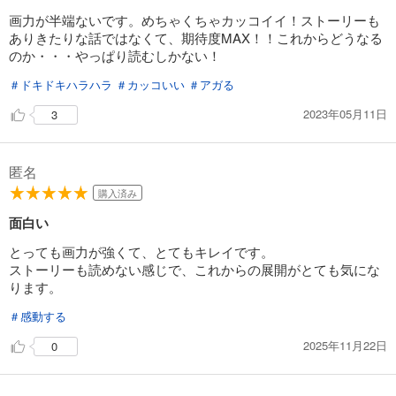
画力が半端ないです。めちゃくちゃカッコイイ！ストーリーも
試し読み
ありきたりな話ではなくて、期待度MAX！！これからどうなる
あらすじを表示する
のか・・・やっぱり読むしかない！
モンスターアンドゴースト act.16
＃ドキドキハラハラ
＃カッコいい
＃アガる
220
円 (税込)
2023年05月11日
3
カート
試し読み
匿名
あらすじを表示する
購入済み
モンスターアンドゴースト act.17
面白い
253
円 (税込)
カート
とっても画力が強くて、とてもキレイです。
ストーリーも読めない感じで、これからの展開がとても気にな
試し読み
ります。
あらすじを表示する
＃感動する
モンスターアンドゴースト act.18
2025年11月22日
0
253
円 (税込)
カート