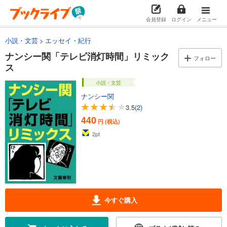
会員登録
ログイン
メニュー
小説・文芸
エッセイ・紀行
ナンシー関「テレビ消灯時間」リミック
フォロー
ス
小説・文芸
ナンシー関
3.5
(2)
440
円 (税込)
2
pt
今すぐ購入