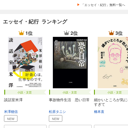
「エッセイ・紀行」無料一覧へ
エッセイ・紀行 ランキング
1位
2位
3位
小説・文芸
小説・文芸
小説・文芸
談話室米澤
事故物件生活 恐い日常
細かいところが気に
すぎて
米澤穂信
松原タニシ
橋本直
NEW
NEW