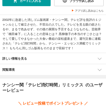
カートに入れる
ブラウザ試し読み
アプリ試し読みはこちら
2002年に急逝した消しゴム版画家・ナンシー関。テレビ評を批評の１ジ
ャンルとして確立させた、不世出の人でした。テレビを見る眼の鋭さた
るや、まるで色あせず、その後の展開を予言するようなものも。芸能界
で「橋田傘下」に入ることの意味とは？ 黒柳徹子の本当のすごさとは？
そして愛してやまなかった大食い番組の栄枯盛衰まで、週刊文春に連載
された「テレビ消灯時間」から、ナンシー・エッセンス満載でリミック
ス！ もちろん消しゴム版画もそのままで収録です！
詳しい情報を見る
閲覧環境
ナンシー関「テレビ消灯時間」リミックス のユーザ
ーレビュー
＼ レビュー投稿でポイントプレゼント ／