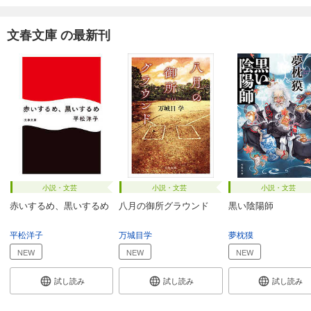
文春文庫 の最新刊
小説・文芸
小説・文芸
小説・文芸
赤いするめ、黒いするめ
八月の御所グラウンド
黒い陰陽師
平松洋子
万城目学
夢枕獏
NEW
NEW
NEW
試し読み
試し読み
試し読み