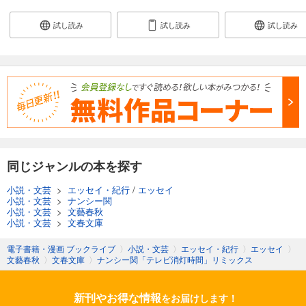
試し読み
試し読み
試し読み
同じジャンルの本を探す
小説・文芸
>
エッセイ・紀行
/
エッセイ
小説・文芸
>
ナンシー関
小説・文芸
>
文藝春秋
小説・文芸
>
文春文庫
電子書籍・漫画 ブックライブ
〉
小説・文芸
〉
エッセイ・紀行
〉
エッセイ
〉
文藝春秋
〉
文春文庫
〉
ナンシー関「テレビ消灯時間」リミックス
新刊やお得な情報
をお届けします！