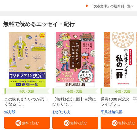
「文春文庫」の最新刊一覧へ
無料で読めるエッセイ・紀行
小説・文芸
小説・文芸
小説・文芸
この味もまたいつか恋し
【無料お試し版】台湾に
通巻1000巻記念 
くなる〈...
ひとりで...
ライブラ...
燃え殻
おがたちえ
平凡社編集部
無料で読む
無料で読む
無料で読む