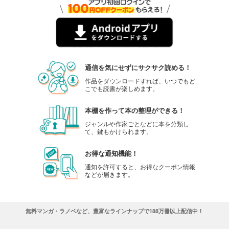
通信を気にせずにサクサク読める！
作品をダウンロードすれば、いつでもど
こでも読書が楽しめます。
本棚を作って本の整理ができる！
ジャンルや作家ごとなどに本を分類し
て、鍵もかけられます。
お得な通知機能！
通知を許可すると、お得なクーポン情報
などが届きます。
無料マンガ・ラノベなど、豊富なラインナップで188万冊以上配信中！