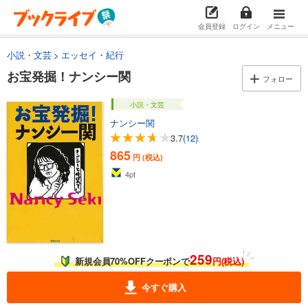
会員登録
ログイン
メニュー
小説・文芸
エッセイ・紀行
お宝発掘！ナンシー関
フォロー
小説・文芸
ナンシー関
3.7
(12)
865
円 (税込)
4
pt
259
新規会員70%OFFクーポンで
円(税込)
今すぐ購入