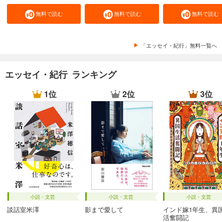
無料で読む
無料で読む
無料で読む
「エッセイ・紀行」無料一覧へ
エッセイ・紀行 ランキング
1位
2位
3位
小説・文芸
小説・文芸
小説・文芸
談話室米澤
影まで愛して
インド嫁1年生、異
活奮闘記