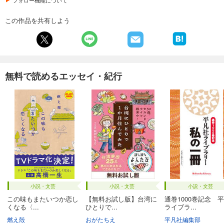
この作品を共有しよう
無料で読めるエッセイ・紀行
小説・文芸
小説・文芸
小説・文芸
この味もまたいつか恋し
【無料お試し版】台湾に
通巻1000巻記念 
くなる〈...
ひとりで...
ライブラ...
燃え殻
おがたちえ
平凡社編集部