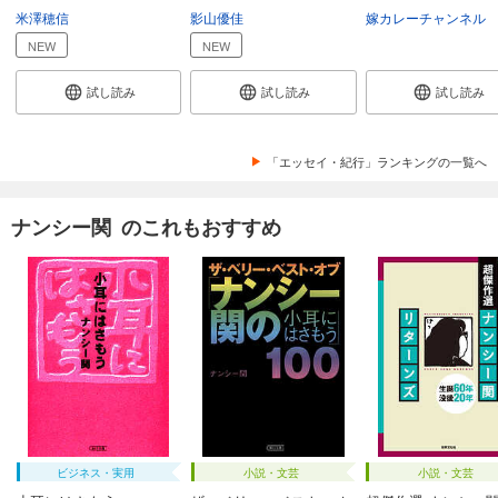
米澤穂信
影山優佳
嫁カレーチャンネル
NEW
NEW
試し読み
試し読み
試し読み
「エッセイ・紀行」ランキングの一覧へ
ナンシー関 のこれもおすすめ
ビジネス・実用
小説・文芸
小説・文芸