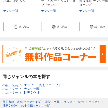
小耳にはさもう
ザ・ベリー・ベスト・オ
超傑作選 ナンシー関
ブ「ナン...
ターンズ
ナンシー関
ナンシー関
ナンシー関
試し読み
試し読み
試し読み
同じジャンルの本を探す
小説・文芸
>
エッセイ・紀行
/
エッセイ
小説・文芸
>
ナンシー関
小説・文芸
>
世界文化社
電子書籍・漫画 ブックライブ
〉
小説・文芸
〉
エッセイ・紀行
〉
エッセイ
〉
世界文化社
〉
お宝発掘！ナンシー関