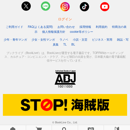
ログイン
ご利用ガイド
FAQ(よくある質問)
お問い合わせ
採用情報
利用規約
特商法の表
示
個人情報保護方針
cookie等ポリシー
少年・青年マンガ
少女・女性マンガ
ラノベ
小説・文芸
ビジネス・実用
雑誌・写
真集
TL
BL
ブックライブ（BookLive!）は、BookLiveが運営する電子書店です。TOPPANホールディング
ス、カルチュア・コンビニエンス・クラブ、テレビ朝日の出資を受け、日本最大級の電子書籍配
信サービスを行っています。
© BookLive Co., Ltd.