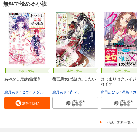
無料で読める小説
小説・文芸
小説・文芸
小説・文芸
あやかし鬼嫁婚姻譚
後宮悪女は逃げ出したい
はじまりはクレイジ
れイケ...
朧月あき
セカイメグル
朧月あき
宵マチ
森田あひる
冴島ユカ
試し読み
試し読み
無料で読む
増量中
増量中
「小説」無料一覧へ