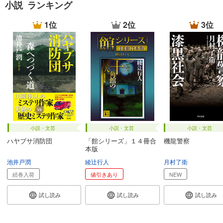
小説 ランキング
1位
2位
3位
小説・文芸
小説・文芸
小説・文芸
ハヤブサ消防団
「館シリーズ」１４冊合
機龍警察
本版
池井戸潤
綾辻行人
月村了衛
続巻入荷
値引きあり
NEW
試し読み
試し読み
試し読み