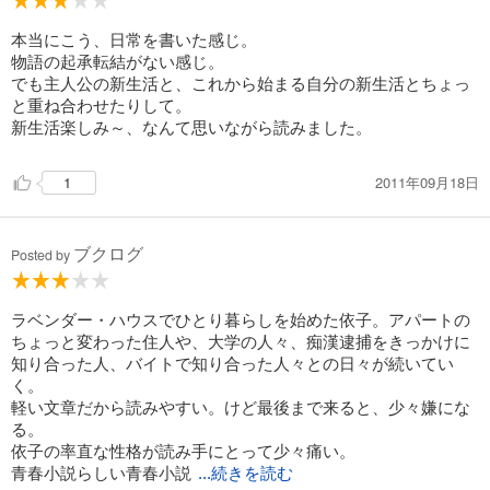
本当にこう、日常を書いた感じ。
物語の起承転結がない感じ。
でも主人公の新生活と、これから始まる自分の新生活とちょっ
と重ね合わせたりして。
新生活楽しみ～、なんて思いながら読みました。
2011年09月18日
1
ブクログ
Posted by
ラベンダー・ハウスでひとり暮らしを始めた依子。アパートの
ちょっと変わった住人や、大学の人々、痴漢逮捕をきっかけに
知り合った人、バイトで知り合った人々との日々が続いてい
く。
軽い文章だから読みやすい。けど最後まで来ると、少々嫌にな
る。
依子の率直な性格が読み手にとって少々痛い。
青春小説らしい青春小説
...続きを読む