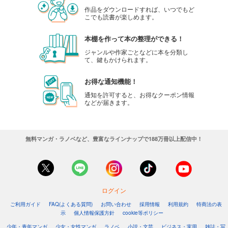
作品をダウンロードすれば、いつでもど
こでも読書が楽しめます。
本棚を作って本の整理ができる！
ジャンルや作家ごとなどに本を分類し
て、鍵もかけられます。
お得な通知機能！
通知を許可すると、お得なクーポン情報
などが届きます。
無料マンガ・ラノベなど、豊富なラインナップで188万冊以上配信中！
ログイン
ご利用ガイド
FAQ(よくある質問)
お問い合わせ
採用情報
利用規約
特商法の表
示
個人情報保護方針
cookie等ポリシー
少年・青年マンガ
少女・女性マンガ
ラノベ
小説・文芸
ビジネス・実用
雑誌・写