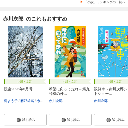
「小説」ランキングの一覧へ
赤川次郎 のこれもおすすめ
小説・文芸
小説・文芸
小説・文芸
読楽2026年3月号
希望に向って走れ～第九
観覧車～赤川次郎シ
号棟の仲...
トショー...
梶よう子
麻耶雄嵩
赤神諒
赤川次郎
赤川次郎
小路幸也
坂井希久子
赤川次郎
あさのあつこ
試し読み
試し読み
試し読み