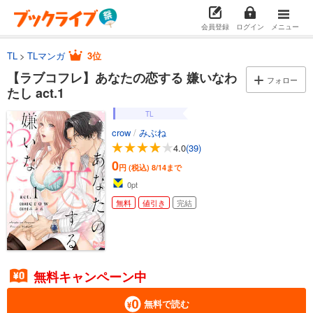
会員登録
ログイン
メニュー
TL
TLマンガ
3位
【ラブコフレ】あなたの恋する 嫌いなわ
フォロー
たし act.1
TL
crow
/
みぶね
4.0
(39)
0
円 (税込)
8/14まで
0
pt
無料
値引き
完結
無料キャンペーン中
無料で読む