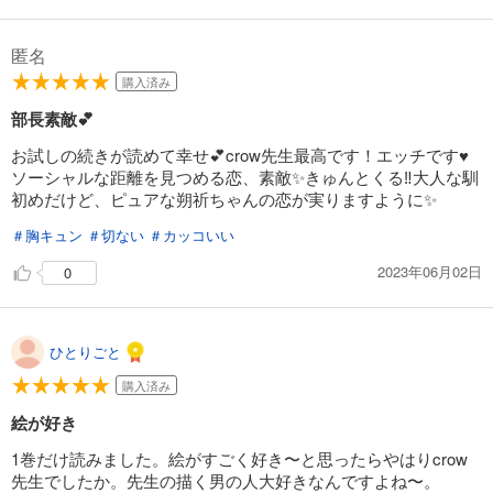
匿名
購入済み
部長素敵💕
お試しの続きが読めて幸せ💕crow先生最高です！エッチです♥️
ソーシャルな距離を見つめる恋、素敵✨きゅんとくる‼️大人な馴
初めだけど、ピュアな朔祈ちゃんの恋が実りますように✨
＃胸キュン
＃切ない
＃カッコいい
2023年06月02日
0
ひとりごと
購入済み
絵が好き
1巻だけ読みました。絵がすごく好き〜と思ったらやはりcrow
先生でしたか。先生の描く男の人大好きなんですよね〜。