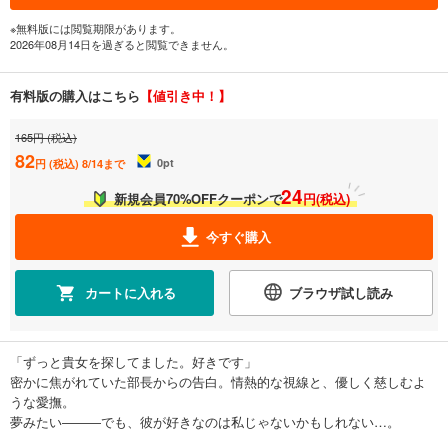
※無料版には閲覧期限があります。
2026年08月14日を過ぎると閲覧できません。
有料版の購入はこちら
【値引き中！】
165円 (税込)
82
0
pt
円 (税込)
8/14まで
24
新規会員70%OFFクーポンで
円(税込)
今すぐ購入
カートに入れる
ブラウザ試し読み
「ずっと貴女を探してました。好きです」
密かに焦がれていた部長からの告白。情熱的な視線と、優しく慈しむよ
うな愛撫。
夢みたい―――でも、彼が好きなのは私じゃないかもしれない…。