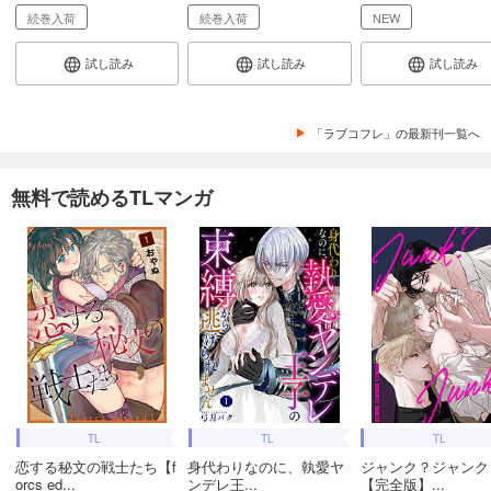
続巻入荷
続巻入荷
NEW
試し読み
試し読み
試し読み
「ラブコフレ」の最新刊一覧へ
無料で読めるTLマンガ
TL
TL
TL
恋する秘文の戦士たち【f
身代わりなのに、執愛ヤ
ジャンク？ジャンク
orcs ed...
ンデレ王...
【完全版】...