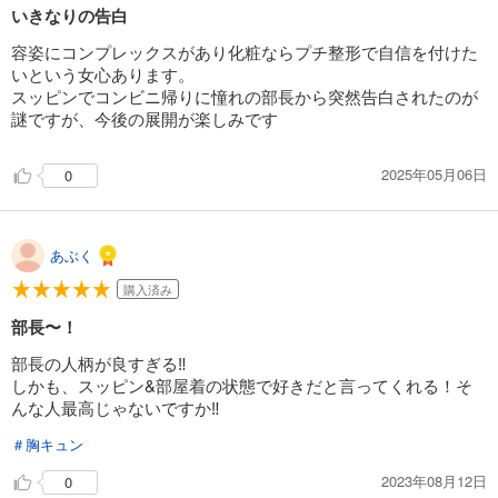
完結
いきなりの告白
試し読み
容姿にコンプレックスがあり化粧ならプチ整形で自信を付けた
あらすじを表示する
いという女心あります。
スッピンでコンビニ帰りに憧れの部長から突然告白されたのが
【ラブコフレ】あなたの恋する 嫌いなわたし act.17
謎ですが、今後の展開が楽しみです
220
円 (税込)
カート
完結
2025年05月06日
0
試し読み
あらすじを表示する
あぶく
【ラブコフレ】あなたの恋する 嫌いなわたし act.18
220
購入済み
円 (税込)
カート
続巻入荷
部長〜！
試し読み
部長の人柄が良すぎる‼️
あらすじを表示する
しかも、スッピン&部屋着の状態で好きだと言ってくれる！そ
んな人最高じゃないですか‼️
＃胸キュン
2023年08月12日
0