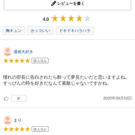
カート
レビューを書く
完結
試し読み
4.0
あらすじを表示する
胸キュン
カッコいい
ドキドキハラハラ
【ラブコフレ】あなたの恋する 嫌いなわたし act.14
198
円 (税込)
カート
完結
漫画大好き
試し読み
購入済み
あらすじを表示する
【ラブコフレ】あなたの恋する 嫌いなわたし act.15
憧れの部長に告白されたら酔って夢見たいだと思いますよね。
すっぴんの時を好きだなんて素敵じゃないですかね。
198
円 (税込)
カート
完結
2025年09月02日
0
試し読み
あらすじを表示する
【ラブコフレ】あなたの恋する 嫌いなわたし act.16
まり
198
円 (税込)
購入済み
カート