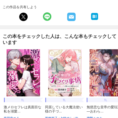
この作品を共有しよう
この本をチェックした人は、こんな本もチェックして
います
TL
TL
TL
激メロセフレは真面目な
同居している大魔法使い
無慈悲な皇帝の愛玩
私を溺愛...
様の子づ...
―おわら...
音羽音めろ
雨世雨子
七咲でら
佐倉響
蜜野このみ
よなが月見