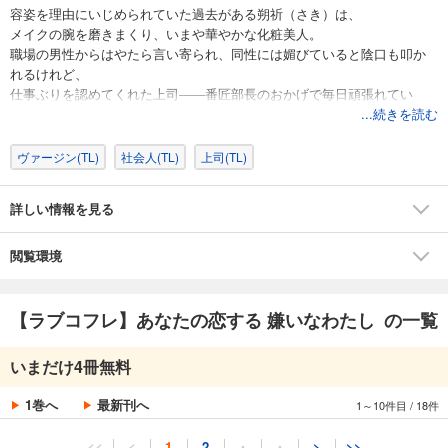
容姿を理由にいじめられていた過去がある朔祈（さき）は、
メイクの腕を磨きまくり、いまや華やかな化粧美人。
職場の男性からはやたら言い寄られ、同性には媚びていると陰口も叩か
れるけれど、
仕事ぶりを認めてくれた上司――番匠部長のおかげで毎日頑張れてい
る。
...続きを読む
そんなある日、家の近くだからと化粧をせず外出した夜、
部長に声をかけられ、なんと告白されてしまい!?
ヴァージン(TL)
社会人(TL)
上司(TL)
でも、彼は部下の朔祈だと気づいてない様子。
――どういうこと…？ すっぴんの私を誰かと誤解してるの？
詳しい情報を見る
すれ違うオトナふたりが織りなす、至高のときめきメロドラマ。
閲覧環境
※この作品は「ラブコフレvol.41 perfume」に収録されています。重複購
入にご注意ください。
【ラブコフレ】あなたの恋する 嫌いなわたし の一覧
いまだけ4冊無料
1巻へ
最新刊へ
1～10件目
/
18件
<<
<
1
2
・
・
>
>>