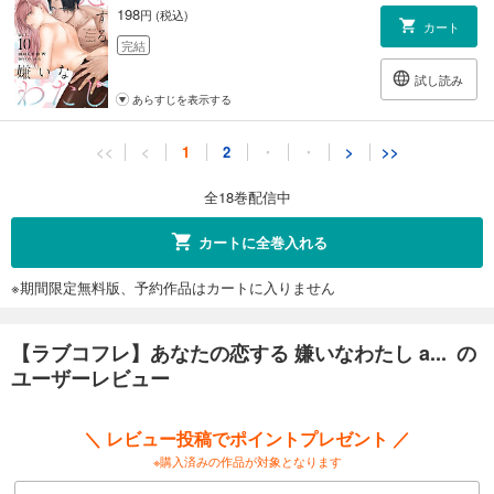
198
円 (税込)
カート
完結
試し読み
あらすじを表示する
【ラブコフレ】あなたの恋する 嫌いなわたし act.11
<<
<
1
2
・
・
>
>>
198
円 (税込)
カート
全18巻配信中
完結
試し読み
カートに全巻入れる
あらすじを表示する
※期間限定無料版、予約作品はカートに入りません
【ラブコフレ】あなたの恋する 嫌いなわたし act.12
198
円 (税込)
カート
【ラブコフレ】あなたの恋する 嫌いなわたし a... の
完結
ユーザーレビュー
試し読み
あらすじを表示する
＼ レビュー投稿でポイントプレゼント ／
【ラブコフレ】あなたの恋する 嫌いなわたし act.13
※購入済みの作品が対象となります
198
円 (税込)