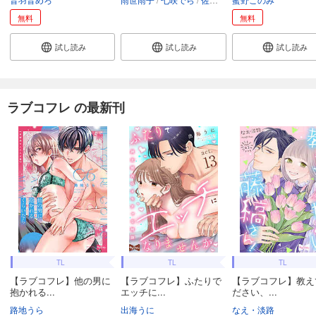
無料
無料
試し読み
試し読み
試し読み
ラブコフレ の最新刊
TL
TL
TL
【ラブコフレ】他の男に
【ラブコフレ】ふたりで
【ラブコフレ】教え
抱かれる...
エッチに...
ださい、...
路地うら
出海うに
なえ・淡路