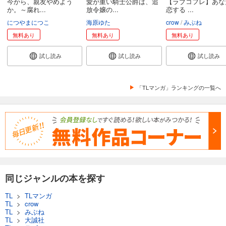
今から、親友やめよう
愛が重い騎士公爵は、追
【ラブコフレ】あな
か。～腐れ...
放令嬢の...
恋する ...
につやまにつこ
海原ゆた
crow
みぶね
無料あり
無料あり
無料あり
試し読み
試し読み
試し読み
「TLマンガ」ランキングの一覧へ
同じジャンルの本を探す
TL
>
TLマンガ
TL
>
crow
TL
>
みぶね
TL
>
大誠社