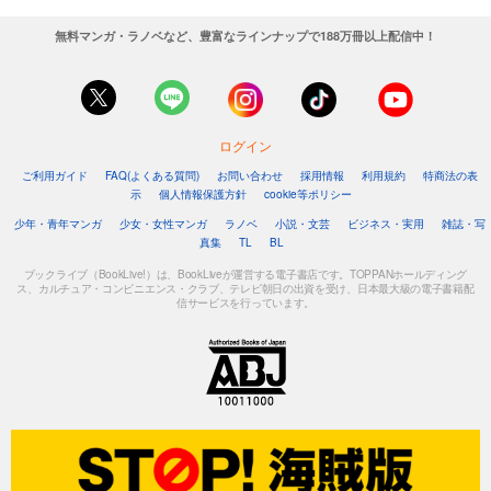
無料マンガ・ラノベなど、豊富なラインナップで188万冊以上配信中！
ログイン
ご利用ガイド
FAQ(よくある質問)
お問い合わせ
採用情報
利用規約
特商法の表
示
個人情報保護方針
cookie等ポリシー
少年・青年マンガ
少女・女性マンガ
ラノベ
小説・文芸
ビジネス・実用
雑誌・写
真集
TL
BL
ブックライブ（BookLive!）は、BookLiveが運営する電子書店です。TOPPANホールディング
ス、カルチュア・コンビニエンス・クラブ、テレビ朝日の出資を受け、日本最大級の電子書籍配
信サービスを行っています。