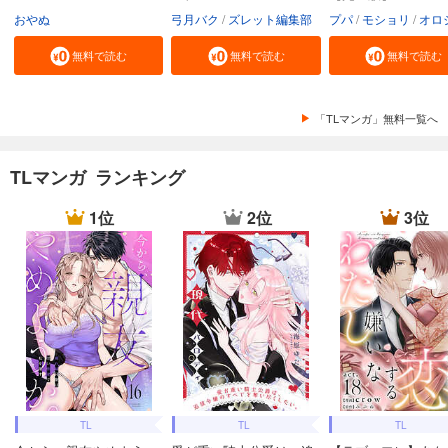
おやぬ
弓月バク
ズレット編集部
プパ
モショリ
オロ
無料で読む
無料で読む
無料で読む
「TLマンガ」無料一覧へ
TLマンガ ランキング
1位
2位
3位
TL
TL
TL