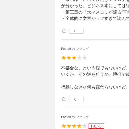
が分かった。ビジネス本にしては
・第三章の「大マスコミが煽る“平
・全体的に文章がラフすぎて読ん
0
Posted by
ブクログ
不都合な、という程でもないけど
いくか、その逆を狙うか。博打で
行動しなきゃ何も変わらないけど
0
Posted by
ブクログ
ネタバレ