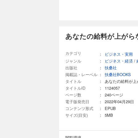
あなたの給料が上がら
カテゴリ
：
ビジネス・実用
ジャンル
：
ビジネス・経済
/
出版社
：
扶桑社
掲載誌・レーベル
：
扶桑社BOOKS
タイトル
：
あなたの給料が上
タイトルID
：
1124057
ページ数
：
240ページ
電子版発売日
：
2022年04月29日
コンテンツ形式
：
EPUB
サイズ(目安)
：
5MB
閲覧環境