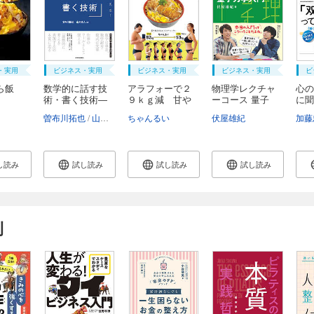
・実用
ビジネス・実用
ビジネス・実用
ビジネス・実用
ビ
ら飯
数学的に話す技
アラフォーで２
物理学レクチャ
心の
術・書く技術―
９ｋｇ減 甘や
ーコース 量子
に聞
文...
か...
力...
...
曽布川拓也
山本直人
ちゃんるい
伏屋雄紀
加藤
し読み
試し読み
試し読み
試し読み
刊