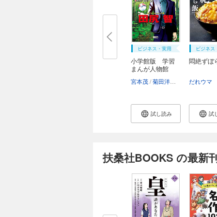
ビジネス・実用
ビジネス
小学館版 学習
悶絶ずぼ
まんが人物館
ポ...
宮本茂
菊田洋之
田中顕
だれウマ
試し読み
試
扶桑社BOOKS の最新