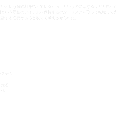
ないという保険料を払っているから、というのにはなるほどと思っ
用という最強のアイテムを保持するのか、リスクを取って転職して
設計する必要があると改めて考えさせられた。
システム
に走る
世代