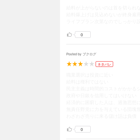
給料が上がらないのは首を切られ
給料爆上げは見込めないが終身雇
ライフプラン次第なのでしっかり
0
Posted by
ブクログ
ネタバレ
職業選択は投資に近い
給料は権利ではない
民主主義は時間的コストがかかる
政府や日銀を信用してはいけない
経済的に困窮した人は、過激思想
無責任野党に力を与えている団塊
わざわざ売りに来る儲け話は負債
0