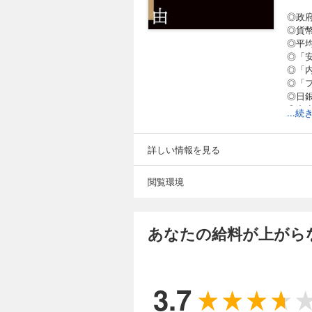
◎政
◎貨
◎平
◎「
◎「
◎「
◎日
◎中
...
◎な
◎「
◎4
詳しい情報を見る
◎団
閲覧環境
あなたの給料が上がら
3.7