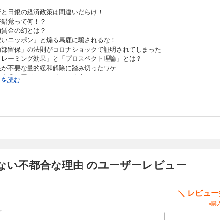
府と日銀の経済政策は間違いだらけ！
幣錯覚って何！？
均賃金の幻とは？
安いニッポン」と煽る馬鹿に騙されるな！
内部留保」の法則がコロナショックで証明されてしまった
フレーミング効果」と「プロスペクト理論」とは？
銀が不要な量的緩和解除に踏み切ったワケ
小企業に罰ゲームを科した政府
続きを読む
ぜ日本人はリスク回避が好きなのか？
良いデフレ論」という悪魔のような経済論
0年続いたディスインフレの終焉……
塊世代の引退による無責任野党の衰退！？
ない不都合な理由 のユーザーレビュー
＼ レビュ
※購