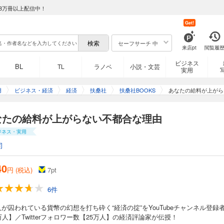
8万冊以上配信中！
Get!
セーフサーチ 中
来店pt
閲覧履
ビジネス
BL
TL
ラノベ
小説・文芸
実用
用
ビジネス・経済
経済
扶桑社
扶桑社BOOKS
あなたの給料が上がら
なたの給料が上がらない不都合な理由
ジネス・実用
司
40
円 (税込)
7
pt
6件
が囚われている貨幣の幻想を打ち砕く“経済の掟”をYouTubeチャンネル登録
万人】／Twitterフォロワー数【25万人】の経済評論家が伝授！