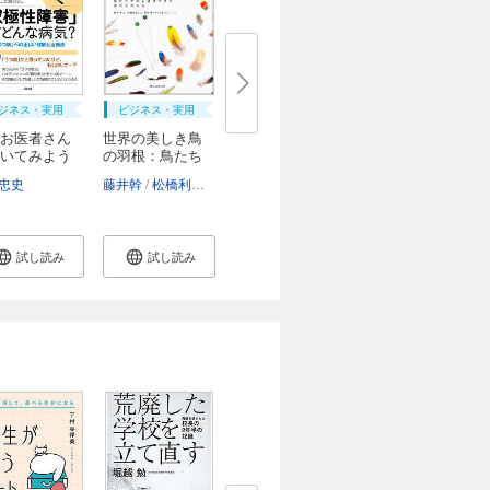
ジネス・実用
ビジネス・実用
お医者さん
世界の美しき鳥
いてみよう
の羽根：鳥たち
が...
忠史
藤井幹
松橋利光
舘野鴻
かわしまはるこ
試し読み
試し読み