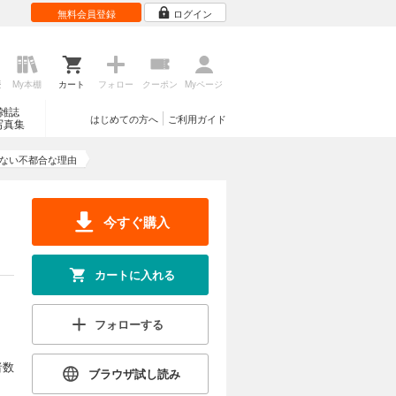
無料会員登録
ログイン
歴
My本棚
カート
フォロー
クーポン
Myページ
雑誌
はじめての方へ
ご利用ガイド
写真集
ない不都合な理由
今すぐ購入
カートに入れる
フォローする
者数
ブラウザ試し読み