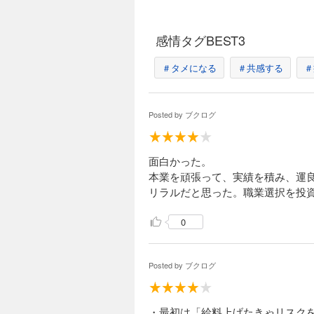
感情タグBEST3
＃タメになる
＃共感する
＃
Posted by
ブクログ
面白かった。
本業を頑張って、実績を積み、運
リラルだと思った。職業選択を投
0
Posted by
ブクログ
・最初は「給料上げたきゃリスク