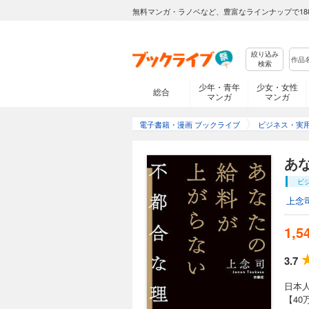
無料マンガ・ラノベなど、豊富なラインナップで18
絞り込み
検索
少年・青年
少女・女性
総合
マンガ
マンガ
電子書籍・漫画 ブックライブ
ビジネス・実
あ
ビ
上念
1,5
3.7
日本人
【40