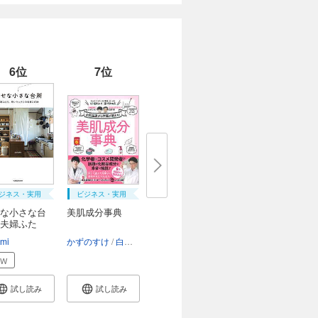
6位
7位
ジネス・実用
ビジネス・実用
な小さな台
美肌成分事典
夫婦ふた
..
mi
かずのすけ
白野実
EW
試し読み
試し読み