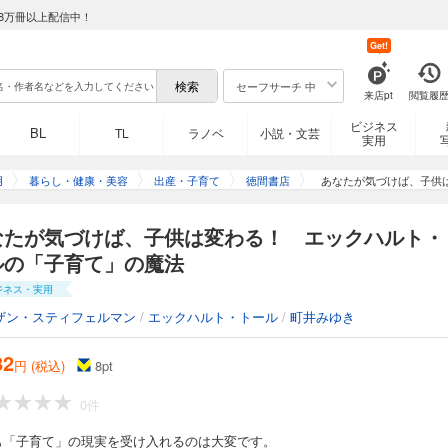
8万冊以上配信中！
Get!
セーフサーチ 中
来店pt
閲覧履
ビジネス
BL
TL
ラノベ
小説・文芸
実用
用
暮らし・健康・美容
出産・子育て
徳間書店
あなたが気づけば、子供
なたが気づけば、子供は変わる！ エックハルト・
ルの「子育て」の魔法
ジネス・実用
ザン・スティフェルマン
/
エックハルト・トール
/
町井みゆき
82
円 (税込)
8
pt
0件
も「子育て」の現実を受け入れるのは大変です。