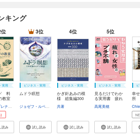
ンキング
2位
3位
4位
5位
・実用
ビジネス・実用
ビジネス・実用
ビジネス・実用
ビ
ド 料
ムドラ瞑想
かぎ針あみの模
見るだけでわか
幸せ
の教室
様 総集編300
る実用書 疲れ
所 
と...
り、.
マイケルブレナー
ピアセーレンセン
ジョゼフ・ルペイジ
デイヴィッドワイツ
リリアン・ルペイジ
共著
石川伸一
小浜杳
高尾美穂
和田侑子
Chie
り
N
し読み
試し読み
試し読み
試し読み