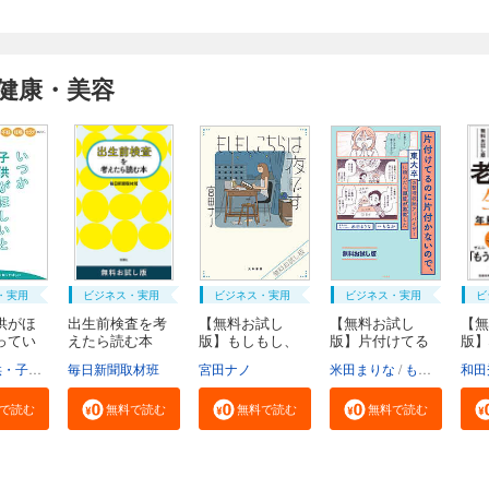
健康・美容
・実用
ビジネス・実用
ビジネス・実用
ビジネス・実用
ビ
供がほ
出生前検査を考
【無料お試し
【無料お試し
【無
ってい
えたら読む本
版】もしもし、
版】片付けてる
版】
無...
こち...
のに...
い生.
福祉局子供・子育て支援部家庭支援課
毎日新聞取材班
東京都
宮田ナノ
米田まりな
もなか
和田
で読む
無料で読む
無料で読む
無料で読む