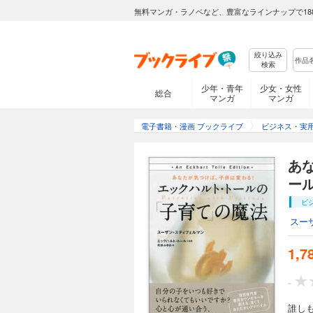
無料マンガ・ラノベなど、豊富なラインナップで18
絞り込み
検索
少年・青年
少女・女性
総合
マンガ
マンガ
電子書籍・漫画 ブックライブ
ビジネス・実
あ
ー
ビ
スー
1,7
-
誰し