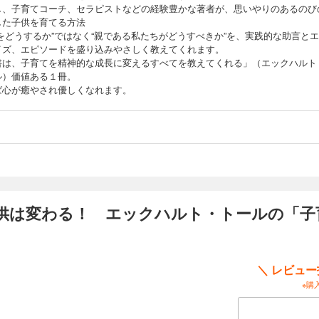
し、子育てコーチ、セラピストなどの経験豊かな著者が、思いやりのあるのび
した子供を育てる方法
供をどうするか”ではなく“親である私たちがどうすべきか”を、実践的な助言と
イズ、エピソードを盛り込みやさしく教えてくれます。
書は、子育てを精神的な成長に変えるすべてを教えてくれる」（エックハルト
ル）価値ある１冊。
ば心が癒やされ優しくなれます。
供は変わる！ エックハルト・トールの「子
＼ レビュ
※購