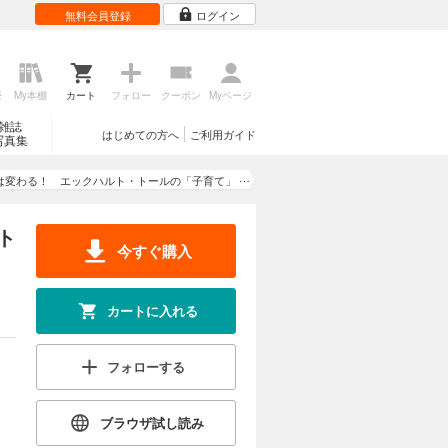
無料会員登録
ログイン
歴
My本棚
カート
フォロー
クーポン
Myページ
雑誌
はじめての方へ
ご利用ガイド
写真集
は変わる！ エックハルト・トールの「子育て」
の魔法
ト
今すぐ購入
カートに入れる
フォローする
ブラウザ試し読み