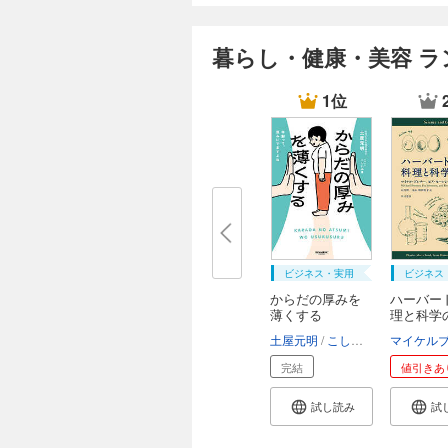
暮らし・健康・美容 ラ
1位
ビジネス・実用
ビジネス
からだの厚みを
ハーバー
薄くする
理と科学
土屋元明
こしいみほ
完結
値引きあ
試し読み
試