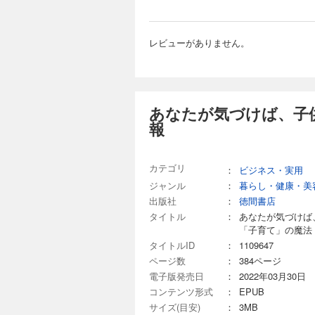
レビューがありません。
あなたが気づけば、子
報
カテゴリ
：
ビジネス・実用
ジャンル
：
暮らし・健康・美
出版社
：
徳間書店
タイトル
：
あなたが気づけば
「子育て」の魔法
タイトルID
：
1109647
ページ数
：
384ページ
電子版発売日
：
2022年03月30日
コンテンツ形式
：
EPUB
サイズ(目安)
：
3MB