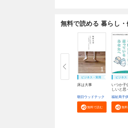
無料で読める 暮らし・
ビジネス・実用
ビジネス
床は大事
いつか子
しいと思
る...
朝日ウッドテック
無料で読む
無料