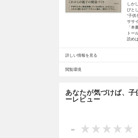
しか
びと
“子
ササ
「本
トー
読め
詳しい情報を見る
閲覧環境
あなたが気づけば、子
ーレビュー
-