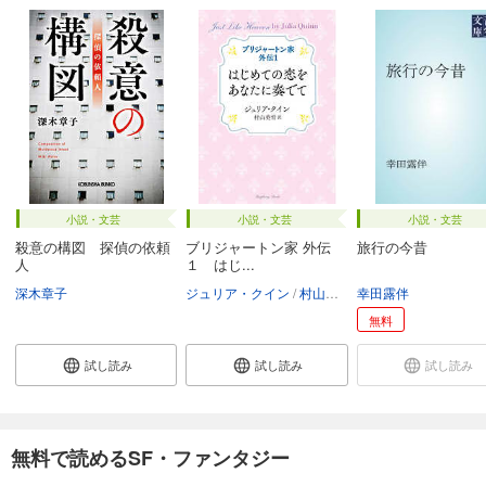
小説・文芸
小説・文芸
小説・文芸
殺意の構図 探偵の依頼
ブリジャートン家 外伝
旅行の今昔
人
１ はじ...
深木章子
ジュリア・クイン
村山美雪
幸田露伴
無料
試し読み
試し読み
試し読み
無料で読めるSF・ファンタジー