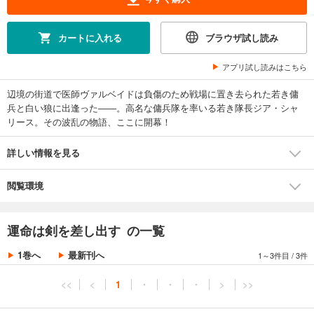
カートに入れる
ブラウザ試し読み
アプリ試し読みはこちら
辺境の街道で医師ヴァルベイドは負傷のため戦場に置き去られた若き傭
兵と白い狼に出逢った――。高名な傭兵隊を率いる若き隊長ジア・シャ
リース。その波乱の物語、ここに開幕！
詳しい情報を見る
閲覧環境
運命は剣を差し出す の一覧
1巻へ
最新刊へ
1～3件目
/
3件
<<
<
1
・
・
・
>
>>