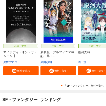
小説・文芸
小説・文芸
小説・文芸
マイボディ・オン・ザ・
新装版 デルフィニア戦
銀河大戦
ムーン【...
記 第Ⅰ...
矢野アロウ
茅田砂胡
岡田浩
無料で読む
無料で読む
無料で読む
「SF・ファンタジー」無料一覧へ
SF・ファンタジー ランキング