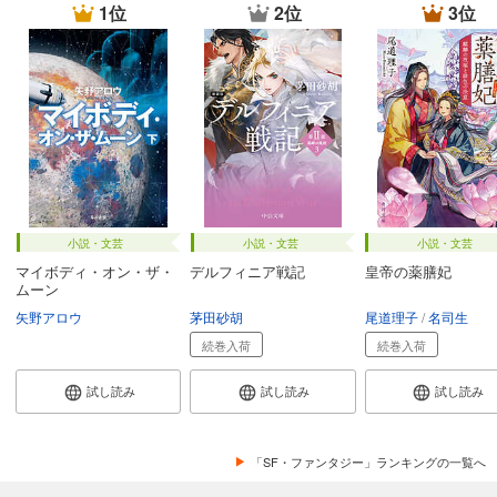
1位
2位
3位
小説・文芸
小説・文芸
小説・文芸
マイボディ・オン・ザ・
デルフィニア戦記
皇帝の薬膳妃
ムーン
矢野アロウ
茅田砂胡
尾道理子
名司生
続巻入荷
続巻入荷
試し読み
試し読み
試し読み
「SF・ファンタジー」ランキングの一覧へ