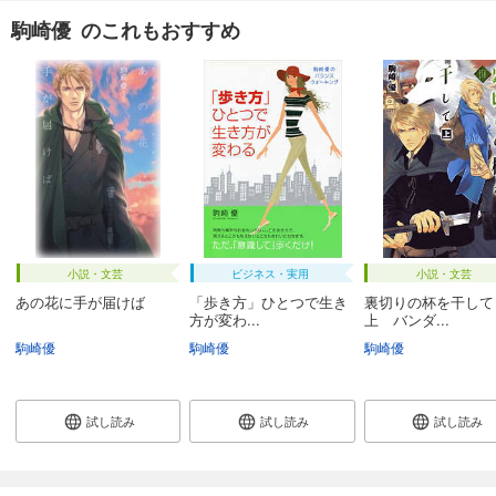
駒崎優 のこれもおすすめ
小説・文芸
ビジネス・実用
小説・文芸
あの花に手が届けば
「歩き方」ひとつで生き
裏切りの杯を干し
方が変わ...
上 バンダ...
駒崎優
駒崎優
駒崎優
試し読み
試し読み
試し読み