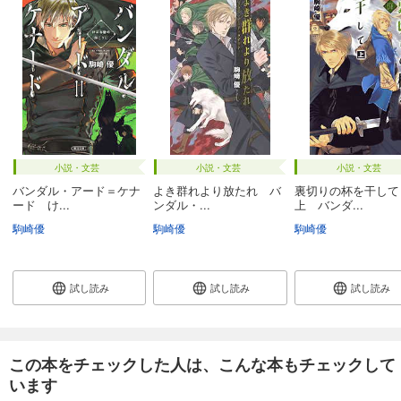
小説・文芸
小説・文芸
小説・文芸
バンダル・アード＝ケナ
よき群れより放たれ バ
裏切りの杯を干し
ード け...
ンダル・...
上 バンダ...
駒崎優
駒崎優
駒崎優
試し読み
試し読み
試し読み
この本をチェックした人は、こんな本もチェックして
います