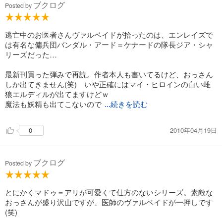
ブクログ
Posted by
逃亡中のお医者さんヴァルベイドが拾ったのは、エンレイズで
は有名な傭兵団バンダル・アード＝ケナードの隊長ジア・シャ
リーズだった…
最新刊買った弾みで再読。作者本人も書いてるけど、おっさん
しか出てきません(笑) いや正確にはマイ・ヒロインの白い雌
狼エルディルが出てますけどｗ
魔法も妖精も出てこないので
...続きを読む
2010年04月19日
0
ブクログ
Posted by
とにかくマドゥ＝アリが可愛くて仕方のないシリーズ。素敵な
おっさんが盛り沢山ですが、医師のヴァルベイドが一押しです
(笑)