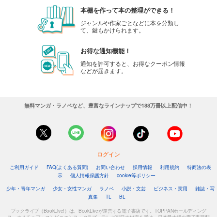
本棚を作って本の整理ができる！
ジャンルや作家ごとなどに本を分類し
て、鍵もかけられます。
お得な通知機能！
通知を許可すると、お得なクーポン情報
などが届きます。
無料マンガ・ラノベなど、豊富なラインナップで188万冊以上配信中！
ログイン
ご利用ガイド
FAQ(よくある質問)
お問い合わせ
採用情報
利用規約
特商法の表
示
個人情報保護方針
cookie等ポリシー
少年・青年マンガ
少女・女性マンガ
ラノベ
小説・文芸
ビジネス・実用
雑誌・写
真集
TL
BL
ブックライブ（BookLive!）は、BookLiveが運営する電子書店です。TOPPANホールディング