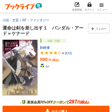
会員登録
ログイン
メニュー
小説・文芸
SF・ファンタジー
運命は剣を差し出す１ バンダル・アー
フォロー
ド＝ケナード
小説・文芸
駒崎優
4.3
(12)
990
円 (税込)
4
pt
297
新規会員70%OFFクーポンで
円(税込)
今すぐ購入