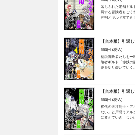
落ちぶれた老舗ギル
属する冒険者もごく
究明とギルド立て直
だけど新しい。ゆる
っさん冒険者、再雇
660円 (税込)
精鋭冒険者たちを一
険者ギルド「赤鉄の
躯を切り裂いていく
たあの顔が。ドノバンが、降ってきた。 王道だけど新しい
タジー開幕です！！
～第29話を収録し
660円 (税込)
稀代の天才剣士・ア
ない」と戸惑うアル
に変えていき、つい
にカッコいい。異世
最強ギルドマスター