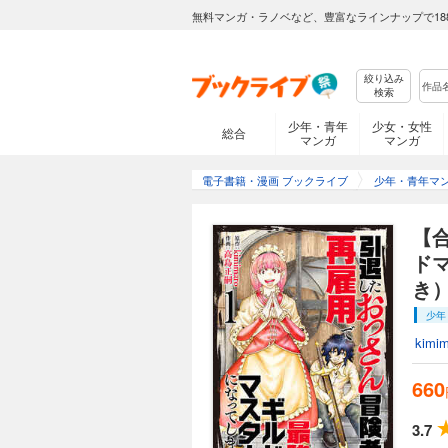
無料マンガ・ラノベなど、豊富なラインナップで18
絞り込み
検索
少年・青年
少女・女性
総合
マンガ
マンガ
電子書籍・漫画 ブックライブ
少年・青年マ
【
ド
き
少年
kimi
660
3.7