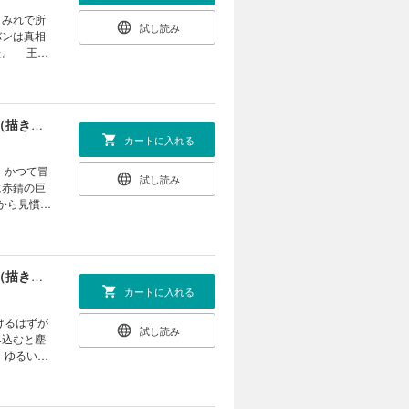
まみれで所
試し読み
バンは真相
た。 王道
引退したお
】
【合本版】引退したおっさん冒険者、再雇用で最強ギルドマスターになってしまう（4）（描き下ろしおまけ付き）
カートに入れる
、かつて冒
試し読み
に赤錆の巨
から見慣れ
』第22話
【合本版】引退したおっさん冒険者、再雇用で最強ギルドマスターになってしまう（5）（描き下ろしおまけ付き）
カートに入れる
けるはずが
試し読み
み込むと塵
。ゆるいの
、再雇用で