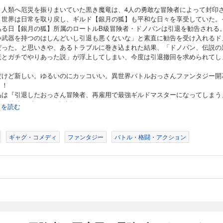
り人類へ厄災を振りまいていた黒き魔竜は、4人の勇敢な冒険者によって封印
。世界は日常を取り戻し、ギルド【銀月の狐】も平和な日々を享受していた。
ある日【銀月の狐】所属のロートルB級冒険者・ドノバンは引退を勧告される
い武器を持つのはしんどいし引退も悪くないな」と素直に勧告を受け入れるド
だった。と思いきや、あるトラブルに巻き込まれた結果、「ドノバン、伝説の
竜とガチでやりあった説」が浮上してしまい、今度は引退撤回を求められてし
だけど新しい。ゆるいのにカッコいい。異世界バトルおっさんファンタジー開
！！
品は『引退したおっさん冒険者、再雇用で最強ギルドマスターになってしまう
話～第5話を収録した合本版です。
続きを読む
ギャグ・コメディ
ファンタジー
バトル・格闘・アクション