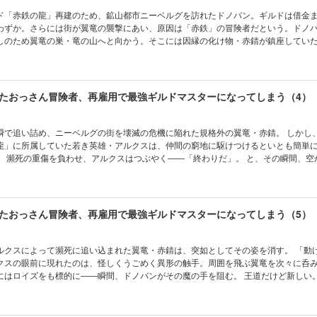
ド「赤鉄の龍」再建のため、鉱山都市ニーベルグを訪れたドノバン。ギルドは借金
わずか。さらには街が翼竜の襲撃にあい、原因は「赤鉄」の冒険者だという。ドノ
しのため翼竜の巣・竜の山へと向かう。そこには因縁の化け物・赤錆が鎮座してい
いのにカッコいい。異世界バトルおっさんファンタジー開幕です！！ 【本作品は『
用で最強ギルドマスターになってしまう』第14話～第21話を収録した合本版です。
瞬で追い詰め、ニーベルグの街を壊滅の危機に陥れた規格外の翼竜・赤錆。 しかし
龍」に所属していた若き英雄・アルクスは、仲間の窮地に駆けつけるといとも簡単
。 瀕死の重傷を負わせ、アルクスはつぶやく――「終わりだ」。 と、その瞬間、空
。ゆるいのにカッコいい。異世界バトルおっさんファン
 【本作品は『引退したおっさん冒険者、再雇用で最強ギルドマスターになってしまう
た合本版です。】
ルクスによって瀕死に追い込まれた翼竜・赤錆は、突如としてその姿を消す。 「動
クスの眼前に現れたのは、怪しくうごめく異形の触手。周囲を飛ぶ翼竜を次々に呑
にはロイズをも標的に――瞬間、ドノバンがその魔の手を阻む。 王道だけど新しい
界バトルおっさんファンタジー開幕です！！ 【本作品は『引退したおっさん冒険者
になってしまう』第30話～第37話を収録した合本版です。】