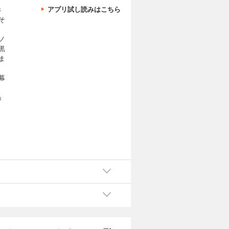
アプリ試し読みはこちら
さ
そ
。
ノ
黒
ま
幕
』