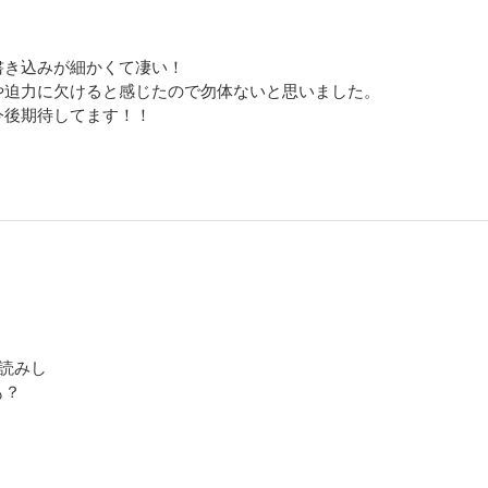
書き込みが細かくて凄い！
や迫力に欠けると感じたので勿体ないと思いました。
今後期待してます！！
読みし
も？