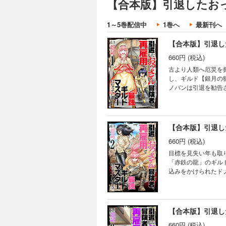
【合本版】引退したお
1～5巻配信中
1巻へ
最新刊へ
660円 (税込)
古より人類へ厄災を
し、ギルド【銀月の
ノバンは引退を勧告
バンだった。と思い
説」が浮上してしま
界バトルおっさんフ
になってしまう』第
660円 (税込)
目標を見失い年も取
「赤鉄の龍」のギル
込みをかけられたド
滅ぼしてきた伝説の
のモンスターが襲来
異世界バトルおっさ
ターになってしまう
660円 (税込)