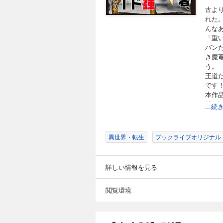
古よ
れた
んな
「重
バン
き魔
う。
王道
です
本作
第１
...
異世界・転生
ブックライブオリジナル
詳しい情報を見る
閲覧環境