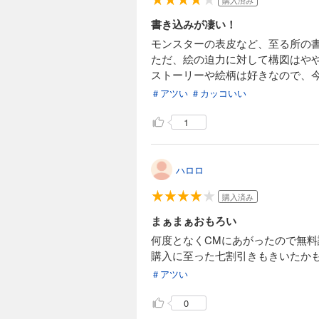
購入済み
書き込みが凄い！
モンスターの表皮など、至る所の
ただ、絵の迫力に対して構図はや
ストーリーや絵柄は好きなので、
＃アツい
＃カッコいい
1
ハロロ
購入済み
まぁまぁおもろい
何度となくCMにあがったので無料
購入に至った七割引きもきいたか
＃アツい
0