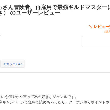
っさん冒険者、再雇用で最強ギルドマスター
き） のユーザーレビュー
＼ レビュ
※購
＃カッコいい
という何やかや言って私の好きなジャンルです。
3)は今キャンペーンで無料で読めちゃったり…クーポンやらポイント