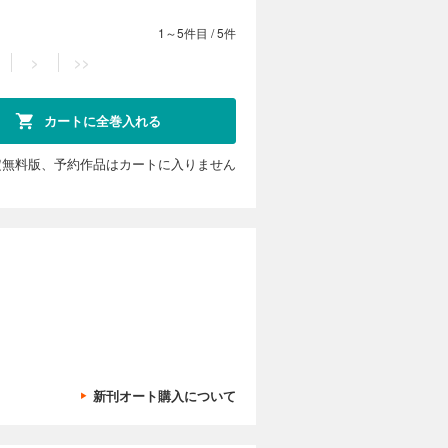
1～5件目
/
5件
>
>>
カートに全巻入れる
定無料版、予約作品はカートに入りません
新刊オート購入について