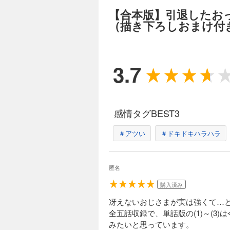
【合本版】引退したお
（描き下ろしおまけ付
3.7
感情タグBEST3
＃アツい
＃ドキドキハラハラ
匿名
購入済み
冴えないおじさまが実は強くて…
全五話収録で、単話版の(1)～(
みたいと思っています。