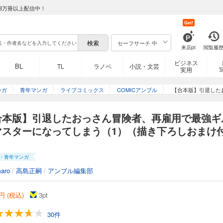
8万冊以上配信中！
Get!
セーフサーチ 中
来店pt
閲覧履
ビジネス
BL
TL
ラノベ
小説・文芸
実用
ンガ
青年マンガ
ライブコミックス
COMICアンブル
【合本版】引退した
合本版】引退したおっさん冒険者、再雇用で最強ギ
マスターになってしまう（1）（描き下ろしおまけ
）
・青年マンガ
maro
/
高島正嗣
/
アンブル編集部
円 (税込)
3
pt
30件