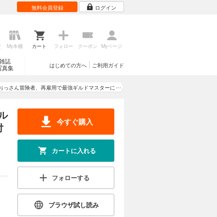
無料会員登録
ログイン
歴
My本棚
カート
フォロー
クーポン
Myページ
雑誌
はじめての方へ
ご利用ガイド
写真集
おっさん冒険者、再雇用で最強ギルドマスターに
なってしまう
ル
今すぐ購入
付
カートに入れる
フォローする
ブラウザ試し読み