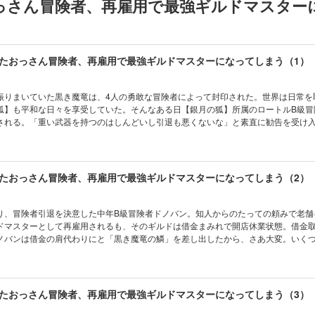
っさん冒険者、再雇用で最強ギルドマスター
振りまいていた黒き魔竜は、4人の勇敢な冒険者によって封印された。世界は日常を
狐】も平和な日々を享受していた。そんなある日【銀月の狐】所属のロートルB級冒
される。「重い武器を持つのはしんどいし引退も悪くないな」と素直に勧告を受け
きや、あるトラブルに巻き込まれた結果、「ドノバン、伝説の黒き魔竜とガチでや
い、今度は引退撤回を求められてしまう。 王道だけど新しい。ゆるいのにカッコ
ァンタジー開幕です！！ 本作品は『引退したおっさん冒険者、再雇用で最強ギル
１話～第5話を収録した合本版です。
り、冒険者引退を決意した中年B級冒険者ドノバン。知人からのたっての頼みで老舗
ドマスターとして再雇用されるも、そのギルドは借金まみれで開店休業状態。借金
ノバンは借金の肩代わりにと「黒き魔竜の鱗」を差し出したから、さあ大変。いく
魔竜の鱗をなぜこんなおっさんが…。さらにその借金が原因で「赤鉄の龍」のある
。ドノバン、望んでもいないのにバトル開始！ 王道だけど新しい。ゆるいのにカ
んファンタジー開幕です！！ 【本作品は『引退したおっさん冒険者、再雇用で最強
』第6話～第13話を収録した合本版です。】