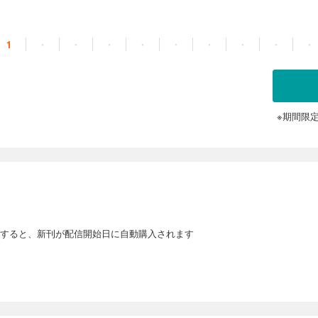
1
・
・
・
・
・
・
・
・
・
※期間限
すると、新刊が配信開始日に自動購入されます