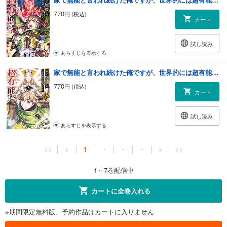
770
円 (税込)
カート
試し読み
あらすじを表示する
家で無能と言われ続けた俺ですが、世界的には超有能だったようです 7巻
770
円 (税込)
カート
試し読み
あらすじを表示する
<<
<
1
・
・
・
>
>>
1～7巻配信中
カートに全巻入れる
※期間限定無料版、予約作品はカートに入りません