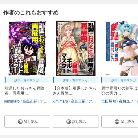
作者のこれもおすすめ
少年・青年マンガ
少年・青年マンガ
少年・青年マンガ
引退したおっさん冒険
【合本版】引退したおっ
異世界帰りの剣聖は
者、再雇用...
さん冒険...
分の実力...
kimimaro
高島正嗣
アンブル編集部
kimimaro
高島正嗣
アンブル編集部
吉田屋敷
夜桜ユノ
も
試し読み
試し読み
試し読み