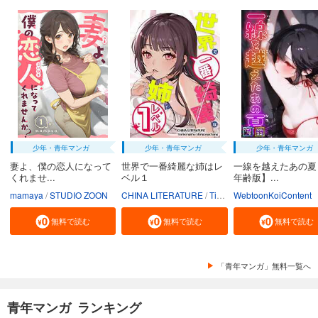
少年・青年マンガ
少年・青年マンガ
少年・青年マンガ
妻よ、僕の恋人になって
世界で一番綺麗な姉はレ
一線を越えたあの夏
くれませ...
ベル１
年齢版】...
mamaya
STUDIO ZOON
CHINA LITERATURE
Tiankongshu Mangongchang
WebtoonKoiContent
無料で読む
無料で読む
無料で読む
「青年マンガ」無料一覧へ
青年マンガ ランキング