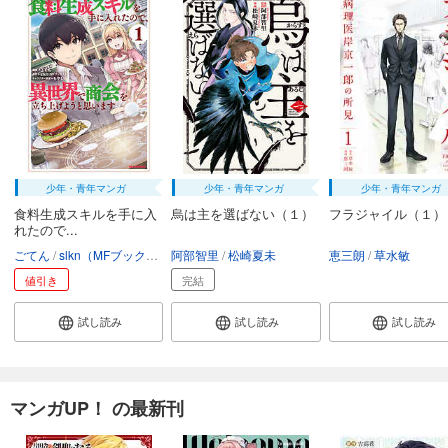
少年・青年マンガ
少年・青年マンガ
少年・青年マンガ
食料生成スキルを手に入
烏は主を選ばない（１）
フラジャイル（１）
れたので...
ごてん
slkn（MFブックス）
阿部智里
もやし
松崎夏未
恵三朗
草水敏
値引き
完結
試し読み
試し読み
試し読み
マンガUP！ の最新刊