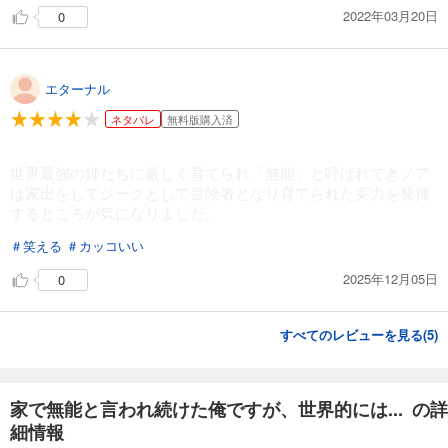
2022年03月20日
0
エターナル
ネタバレ
無料版購入済
世界最強の姉たちに厳しく育てられ「無能」と呼ばれてきノア
は家出をしてジークとして冒険者となり育てられた実力を発揮
するところが気になりました。
＃笑える
＃カッコいい
2025年12月05日
0
すべてのレビューを見る(
5
)
家で無能と言われ続けた俺ですが、世界的には... の詳
細情報