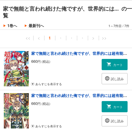
家で無能と言われ続けた俺ですが、世界的には... の一
覧
1巻へ
最新刊へ
1～7件目
/
7件
<<
<
1
・
・
・
>
>>
家で無能と言われ続けた俺ですが、世界的には超有能だったようです 1巻
660
円 (税込)
カート
試し読み
あらすじを表示する
家で無能と言われ続けた俺ですが、世界的には超有能だったようです 2巻
660
円 (税込)
カート
試し読み
あらすじを表示する