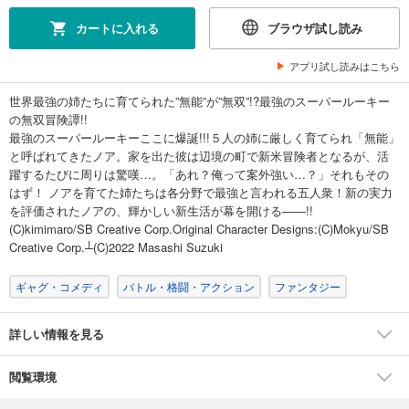
カートに入れる
ブラウザ試し読み
アプリ試し読みはこちら
世界最強の姉たちに育てられた”無能”が”無双”!?最強のスーパールーキー
の無双冒険譚!!
最強のスーパールーキーここに爆誕!!!５人の姉に厳しく育てられ「無能」
と呼ばれてきたノア。家を出た彼は辺境の町で新米冒険者となるが、活
躍するたびに周りは驚嘆…。「あれ？俺って案外強い…？」それもその
はず！ ノアを育てた姉たちは各分野で最強と言われる五人衆！新の実力
を評価されたノアの、輝かしい新生活が幕を開ける――!!
(C)kimimaro/SB Creative Corp.Original Character Designs:(C)Mokyu/SB
Creative Corp.┴(C)2022 Masashi Suzuki
ギャグ・コメディ
バトル・格闘・アクション
ファンタジー
詳しい情報を見る
閲覧環境