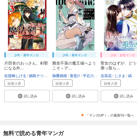
少年・青年マンガ
少年・青年マンガ
少女・女性マンガ
片田舎のおっさん、剣聖
難攻不落の魔王城へよう
聖女のはずが、どう
になる外...
こそ～デ...
乗っ取ら...
佐賀崎しげる
鍋島テツヒロ
御鷹穂積
空路恵
渡辺樹
蚕堂j1
平石六
ユウヒ
吉高花
じさま
縞
続巻入荷
続巻入荷
続巻入荷
試し読み
試し読み
試し読み
「マンガUP！」の最新刊一覧へ
無料で読める青年マンガ