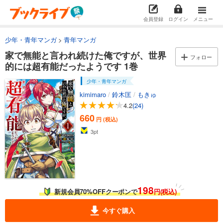
会員登録
ログイン
メニュー
少年・青年マンガ
青年マンガ
家で無能と言われ続けた俺ですが、世界
フォロー
的には超有能だったようです 1巻
少年・青年マンガ
kimimaro
/
鈴木匡
/
もきゅ
4.2
(24)
660
円 (税込)
3
pt
198
新規会員70%OFFクーポンで
円(税込)
今すぐ購入