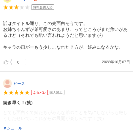
無料版購入済
話はタイトル通り、この先面白そうです。
お姉ちゃんずが弟可愛さのあまり、ってところがまだ救いがあ
るけど（それでも酷い言われようだと思いますが）
キャラの画がーもう少しこなれた？方が、好みになるかな。
2022年10月07日
0
ピース
ネタバレ
購入済み
続き早く！(笑)
とても面白くて姉たちがみんな弟のことを気にしながらも厳し
くしたせいで…これからの展開が楽しみです！(笑)
＃シュール