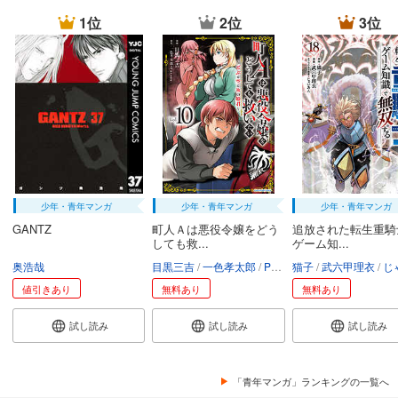
1位
2位
3位
少年・青年マンガ
少年・青年マンガ
少年・青年マンガ
GANTZ
町人Ａは悪役令嬢をどう
追放された転生重騎
しても救...
ゲーム知...
奥浩哉
目黒三吉
一色孝太郎
Parum
猫子
武六甲理衣
じゃい
値引きあり
無料あり
無料あり
試し読み
試し読み
試し読み
「青年マンガ」ランキングの一覧へ