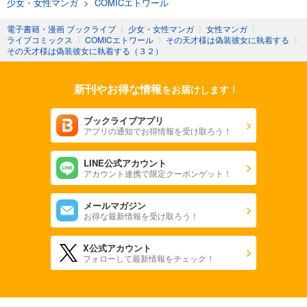
少女・女性マンガ
>
COMICエトワール
電子書籍・漫画 ブックライブ
〉
少女・女性マンガ
〉
女性マンガ
〉
ライブコミックス
〉
COMICエトワール
〉
その天才様は偽装彼女に執着する
〉
その天才様は偽装彼女に執着する（３２）
新刊やお得な情報
をお届けします！
ブックライブアプリ
アプリの通知でお得情報を受け取ろう！
LINE公式アカウント
アカウント連携で限定クーポンゲット！
メールマガジン
お得な最新情報を受け取ろう！
X公式アカウント
フォローして最新情報をチェック！