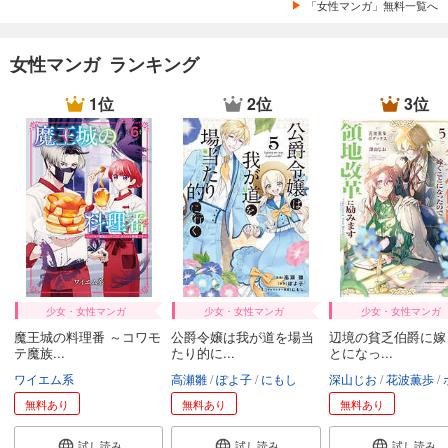
「女性マンガ」無料一覧へ
女性マンガ ランキング
1位
2位
3位
少女・女性マンガ
少女・女性マンガ
少女・女性マンガ
魔王城の料理番 ～コワモ
公爵令嬢は我が道を場当
辺境の貧乏伯爵に嫁
テ魔族...
たり的に...
とになっ...
ワイエム系
高瀬雛
ぽよ子
にもし
深山じお
花波薫歩
ボダ
無料あり
無料あり
無料あり
試し読み
試し読み
試し読み