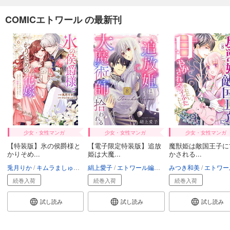
COMICエトワール の最新刊
少女・女性マンガ
少女・女性マンガ
少女・女性マンガ
【特装版】氷の侯爵様と
【電子限定特装版】追放
魔獣姫は敵国王子に
かりそめ...
姫は大魔...
かされる...
兎月りか
キムラましゅろう
絹上愛子
エトワール編集部
エトワール編集部
みつき和美
エトワール編
続巻入荷
続巻入荷
続巻入荷
試し読み
試し読み
試し読み