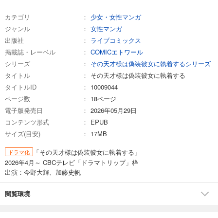
カテゴリ
少女・女性マンガ
ジャンル
女性マンガ
出版社
ライブコミックス
掲載誌・レーベル
COMICエトワール
シリーズ
その天才様は偽装彼女に執着するシリーズ
タイトル
その天才様は偽装彼女に執着する
タイトルID
10009044
ページ数
18ページ
電子版発売日
2026年05月29日
コンテンツ形式
EPUB
サイズ(目安)
17MB
「その天才様は偽装彼女に執着する」
ドラマ化
2026年4月～ CBCテレビ「ドラマトリップ」枠
出演：今野大輝、加藤史帆
閲覧環境