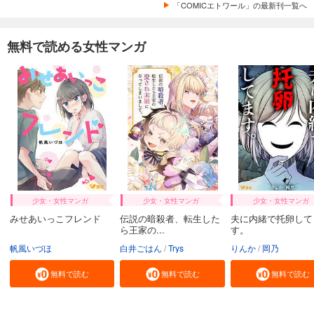
「COMICエトワール」の最新刊一覧へ
無料で読める女性マンガ
少女・女性マンガ
少女・女性マンガ
少女・女性マンガ
みせあいっこフレンド
伝説の暗殺者、転生した
夫に内緒で托卵して
ら王家の...
す。
帆風いづほ
白井ごはん
Trys
りんか
岡乃
無料で読む
無料で読む
無料で読む