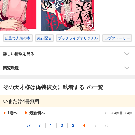
あらすじを表示する
その天才様は偽装彼女に執着する（２８）
132
円 (税込)
カート
広告で人気の本
先行配信
ブックライブオリジナル
ラブストーリー
試し読み
あらすじを表示する
詳しい情報を見る
その天才様は偽装彼女に執着する（２９）
143
円 (税込)
カート
閲覧環境
試し読み
その天才様は偽装彼女に執着する の一覧
あらすじを表示する
その天才様は偽装彼女に執着する（３０）
いまだけ4冊無料
143
円 (税込)
カート
1巻へ
最新刊へ
31～34件目
/
34件
試し読み
<<
<
1
2
3
4
>
>>
あらすじを表示する