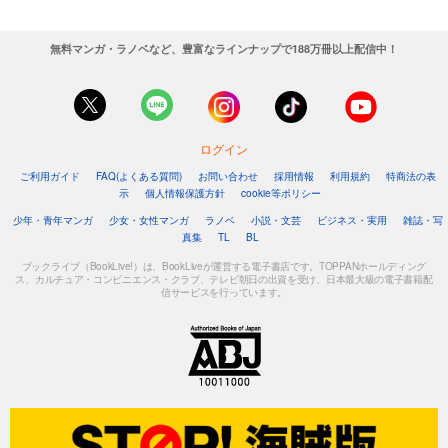
無料マンガ・ラノベなど、豊富なラインナップで188万冊以上配信中！
ログイン
ご利用ガイド
FAQ(よくある質問)
お問い合わせ
採用情報
利用規約
特商法の表
示
個人情報保護方針
cookie等ポリシー
少年・青年マンガ
少女・女性マンガ
ラノベ
小説・文芸
ビジネス・実用
雑誌・写
真集
TL
BL
ブックライブ（BookLive!）は、BookLiveが運営する電子書店です。TOPPANホールディング
ス、カルチュア・コンビニエンス・クラブ、テレビ朝日の出資を受け、日本最大級の電子書籍配
信サービスを行っています。