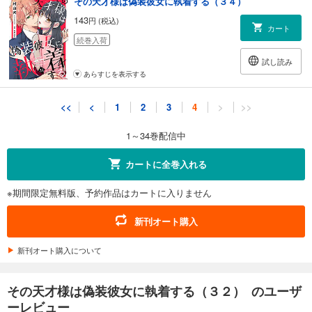
その天才様は偽装彼女に執着する（３４）
143
円 (税込)
カート
続巻入荷
試し読み
あらすじを表示する
<<
<
1
2
3
4
>
>>
1～34巻配信中
カートに全巻入れる
※期間限定無料版、予約作品はカートに入りません
新刊オート購入
新刊オート購入について
その天才様は偽装彼女に執着する（３２） のユーザ
ーレビュー