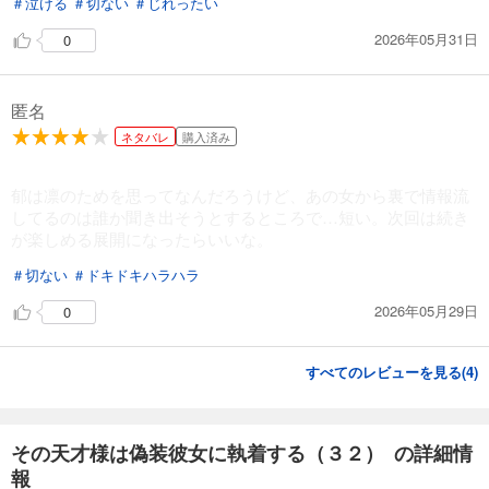
＃泣ける
＃切ない
＃じれったい
2026年05月31日
0
匿名
ネタバレ
購入済み
郁は凛のためを思ってなんだろうけど、あの女から裏で情報流
してるのは誰か聞き出そうとするところで…短い。次回は続き
が楽しめる展開になったらいいな。
＃切ない
＃ドキドキハラハラ
2026年05月29日
0
すべてのレビューを見る(
4
)
その天才様は偽装彼女に執着する（３２） の詳細情
報