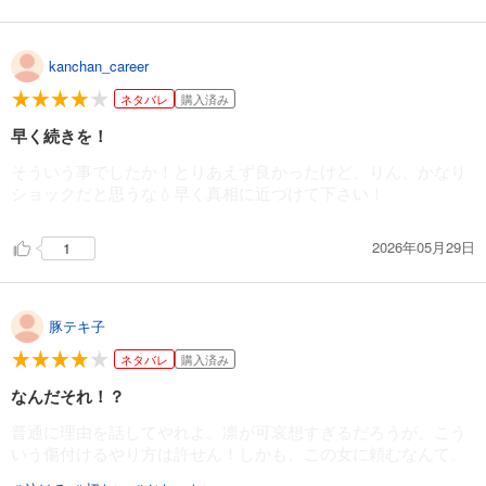
kanchan_career
ネタバレ
購入済み
早く続きを！
そういう事でしたか！とりあえず良かったけど、りん、かなり
ショックだと思うな💧早く真相に近づけて下さい！
2026年05月29日
1
豚テキ子
ネタバレ
購入済み
なんだそれ！？
普通に理由を話してやれよ。凛が可哀想すぎるだろうが。こう
いう傷付けるやり方は許せん！しかも、この女に頼むなんて。