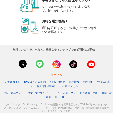
ジャンルや作家ごとなどに本を分類し
て、鍵もかけられます。
お得な通知機能！
通知を許可すると、お得なクーポン情報
などが届きます。
無料マンガ・ラノベなど、豊富なラインナップで188万冊以上配信中！
ログイン
ご利用ガイド
FAQ(よくある質問)
お問い合わせ
採用情報
利用規約
特商法の表
示
個人情報保護方針
cookie等ポリシー
少年・青年マンガ
少女・女性マンガ
ラノベ
小説・文芸
ビジネス・実用
雑誌・写
真集
TL
BL
ブックライブ（BookLive!）は、BookLiveが運営する電子書店です。TOPPANホールディング
ス、カルチュア・コンビニエンス・クラブ、テレビ朝日の出資を受け、日本最大級の電子書籍配
信サービスを行っています。