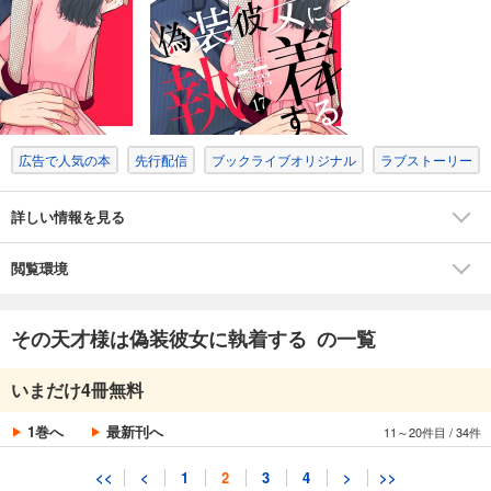
試し読み
あらすじを表示する
その天才様は偽装彼女に執着する（８）
143
円 (税込)
カート
広告で人気の本
先行配信
ブックライブオリジナル
ラブストーリー
試し読み
あらすじを表示する
詳しい情報を見る
その天才様は偽装彼女に執着する（９）
165
円 (税込)
カート
閲覧環境
試し読み
その天才様は偽装彼女に執着する の一覧
あらすじを表示する
その天才様は偽装彼女に執着する（１０）
いまだけ4冊無料
143
円 (税込)
カート
1巻へ
最新刊へ
11～20件目
/
34件
試し読み
<<
<
1
2
3
4
>
>>