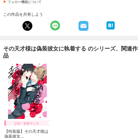
フォロー機能について
この作品を共有しよう
その天才様は偽装彼女に執着する のシリーズ、関連作
品
少女・女性マンガ
【特装版】その天才様は
偽装彼女...