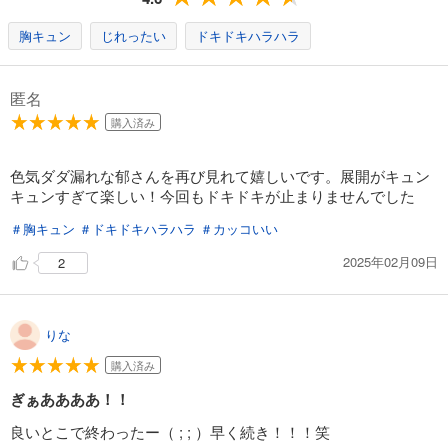
試し読み
胸キュン
じれったい
ドキドキハラハラ
あらすじを表示する
その天才様は偽装彼女に執着する（２７）
匿名
143
円 (税込)
購入済み
カート
色気ダダ漏れな郁さんを再び見れて嬉しいです。展開がキュン
試し読み
キュンすぎて楽しい！今回もドキドキが止まりませんでした
あらすじを表示する
＃胸キュン
＃ドキドキハラハラ
＃カッコいい
その天才様は偽装彼女に執着する（２８）
132
円 (税込)
2025年02月09日
2
カート
試し読み
りな
あらすじを表示する
購入済み
その天才様は偽装彼女に執着する（２９）
ぎぁああああ！！
143
円 (税込)
カート
良いとこで終わったー（ ; ; ）早く続き！！！笑