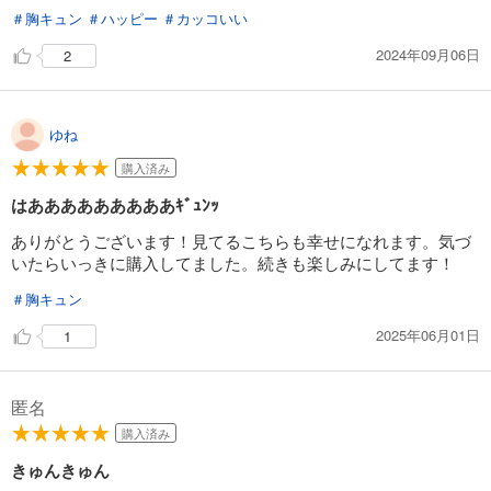
試し読み
＃胸キュン
＃ハッピー
＃カッコいい
あらすじを表示する
2024年09月06日
2
その天才様は偽装彼女に執着する（３０）
143
円 (税込)
カート
ゆね
購入済み
試し読み
あらすじを表示する
はあああああああああｷﾞｭﾝｯ
その天才様は偽装彼女に執着する（３１）
ありがとうございます！見てるこちらも幸せになれます。気づ
いたらいっきに購入してました。続きも楽しみにしてます！
143
円 (税込)
カート
＃胸キュン
試し読み
2025年06月01日
1
あらすじを表示する
その天才様は偽装彼女に執着する（３２）
匿名
132
円 (税込)
カート
購入済み
きゅんきゅん
試し読み