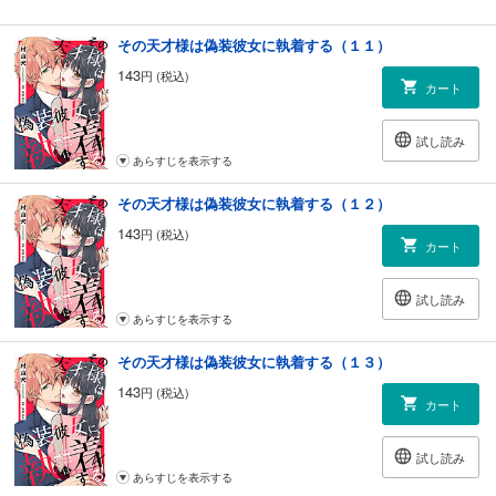
あらすじを表示する
その天才様は偽装彼女に執着する（１１）
143
円 (税込)
カート
試し読み
あらすじを表示する
その天才様は偽装彼女に執着する（１２）
143
円 (税込)
カート
試し読み
あらすじを表示する
その天才様は偽装彼女に執着する（１３）
143
円 (税込)
カート
試し読み
あらすじを表示する