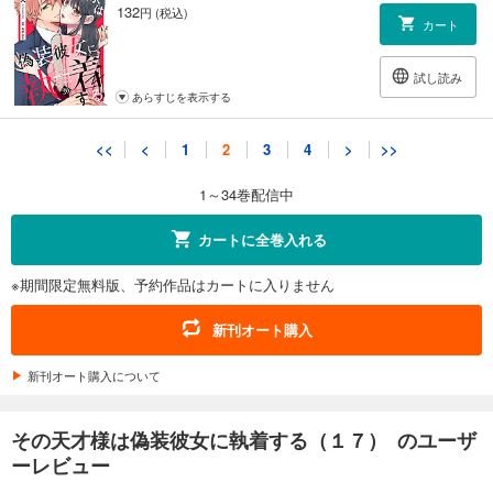
132
円 (税込)
カート
試し読み
あらすじを表示する
その天才様は偽装彼女に執着する（２１）
<<
<
1
2
3
4
>
>>
132
円 (税込)
カート
1～34巻配信中
試し読み
カートに全巻入れる
あらすじを表示する
※期間限定無料版、予約作品はカートに入りません
その天才様は偽装彼女に執着する（２２）
143
円 (税込)
新刊オート購入
カート
新刊オート購入について
試し読み
あらすじを表示する
その天才様は偽装彼女に執着する（１７） のユーザ
その天才様は偽装彼女に執着する（２３）
ーレビュー
132
円 (税込)