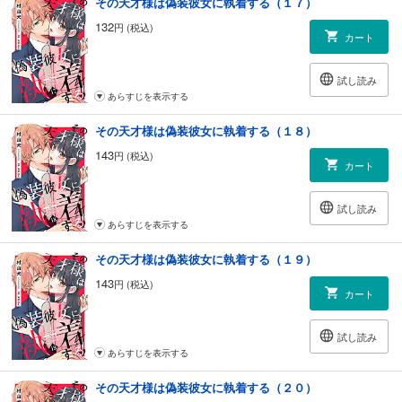
その天才様は偽装彼女に執着する（１７）
132
円 (税込)
カート
試し読み
あらすじを表示する
その天才様は偽装彼女に執着する（１８）
143
円 (税込)
カート
試し読み
あらすじを表示する
その天才様は偽装彼女に執着する（１９）
143
円 (税込)
カート
試し読み
あらすじを表示する
その天才様は偽装彼女に執着する（２０）