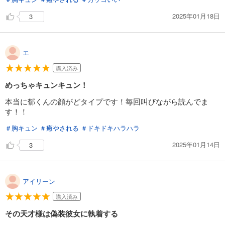
143
円 (税込)
カート
2025年01月18日
3
試し読み
あらすじを表示する
エ
その天才様は偽装彼女に執着する（３１）
購入済み
143
円 (税込)
めっちゃキュンキュン！
カート
本当に郁くんの顔がどタイプです！毎回叫びながら読んでま
試し読み
す！！
あらすじを表示する
＃胸キュン
＃癒やされる
＃ドキドキハラハラ
その天才様は偽装彼女に執着する（３２）
2025年01月14日
3
132
円 (税込)
カート
試し読み
アイリーン
あらすじを表示する
購入済み
その天才様は偽装彼女に執着する（３３）
その天才様は偽装彼女に執着する
143
円 (税込)