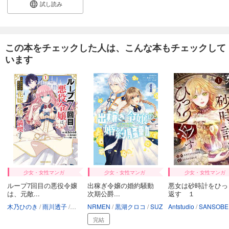
試し読み
この本をチェックした人は、こんな本もチェックして
います
少女・女性マンガ
少女・女性マンガ
少女・女性マンガ
ループ7回目の悪役令嬢
出稼ぎ令嬢の婚約騒動
悪女は砂時計をひっ
は、元敵...
次期公爵...
返す １
木乃ひのき
雨川透子
八美☆わん
NRMEN
黒湖クロコ
SUZ
Antstudio
SANSOBE
完結