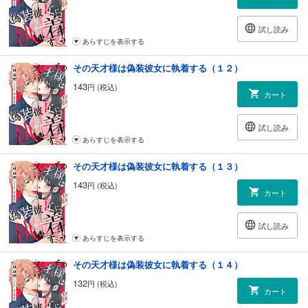
試し読み
あらすじを表示する
その天才様は偽装彼女に執着する（１２）
143
円 (税込)
カート
試し読み
あらすじを表示する
その天才様は偽装彼女に執着する（１３）
143
円 (税込)
カート
試し読み
あらすじを表示する
その天才様は偽装彼女に執着する（１４）
132
円 (税込)
カート