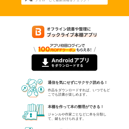
通信を気にせずにサクサク読める！
作品をダウンロードすれば、いつでもど
こでも読書が楽しめます。
本棚を作って本の整理ができる！
ジャンルや作家ごとなどに本を分類し
て、鍵もかけられます。