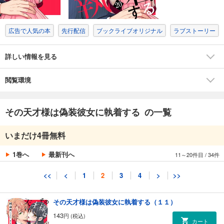
143
円 (税込)
カート
広告で人気の本
先行配信
ブックライブオリジナル
ラブストーリー
試し読み
あらすじを表示する
詳しい情報を見る
その天才様は偽装彼女に執着する（９）
165
円 (税込)
カート
閲覧環境
試し読み
その天才様は偽装彼女に執着する の一覧
あらすじを表示する
その天才様は偽装彼女に執着する（１０）
いまだけ4冊無料
143
円 (税込)
カート
1巻へ
最新刊へ
11～20件目
/
34件
試し読み
<<
<
1
2
3
4
>
>>
あらすじを表示する
その天才様は偽装彼女に執着する（１１）
143
円 (税込)
カート