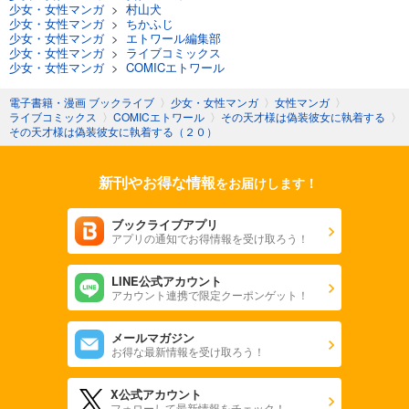
少女・女性マンガ
>
村山犬
少女・女性マンガ
>
ちかふじ
少女・女性マンガ
>
エトワール編集部
少女・女性マンガ
>
ライブコミックス
少女・女性マンガ
>
COMICエトワール
電子書籍・漫画 ブックライブ
〉
少女・女性マンガ
〉
女性マンガ
〉
ライブコミックス
〉
COMICエトワール
〉
その天才様は偽装彼女に執着する
〉
その天才様は偽装彼女に執着する（２０）
新刊やお得な情報
をお届けします！
ブックライブアプリ
アプリの通知でお得情報を受け取ろう！
LINE公式アカウント
アカウント連携で限定クーポンゲット！
メールマガジン
お得な最新情報を受け取ろう！
X公式アカウント
フォローして最新情報をチェック！