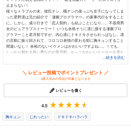
止まらない！
その天才様は偽装彼女に執着する（２４）
様々なトラブルの末、彼氏ナシ、職ナシの崖っぷち女子になってしま
165
円 (税込)
った星野凛は兄の紹介で「凄腕プログラマー」の家事代行をすること
カート
に。しかし、成り行きで「恋人契約」も結ぶことになり…。不器用男
女のピュアラブストーリー！ いつも余裕そうに凛に接する凄腕プロ
試し読み
グラマーこと若月郁ですが、内心凛にドキドキさせられっぱなし。凛
あらすじを表示する
の言動に振り回されて、コロコロ表情の変わる郁に胸キュンすること
間違いなし！ 余裕のないイケメンはかわいいですよね…。！でも、
その天才様は偽装彼女に執着する（２５）
しっかり頼れる良い男なのが若月郁。かっこかわいいヒーローを見た
143
円 (税込)
...続きを読む
い方にはおすすめの１冊です！
カート
＼ レビュー投稿でポイントプレゼント ／
試し読み
※購入済みの作品が対象となります
あらすじを表示する
その天才様は偽装彼女に執着する（２６）
レビューを書く
143
円 (税込)
カート
4.5
試し読み
胸キュン
じれったい
ドキドキハラハラ
あらすじを表示する