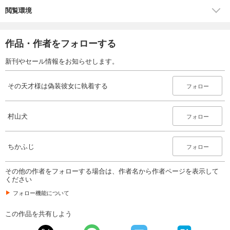
閲覧環境
作品・作者をフォローする
新刊やセール情報をお知らせします。
その天才様は偽装彼女に執着する
フォロー
村山犬
フォロー
ちかふじ
フォロー
その他の作者をフォローする場合は、作者名から作者ページを表示して
ください
フォロー機能について
この作品を共有しよう