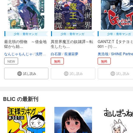
少年・青年マンガ
少年・青年マンガ
少年・青年マンガ
最北領の怪物 ～借金地
異世界魔王の奴隷譚～転
GANTZ:T【タテヨミ
獄から始...
生したら...
001－(1) ...
なんじゃもんじゃ
浅野五時
白石新
長浜めぐみ
長瀬宙夢
奥浩哉
SHINE Partne
NEW
無料
無料
試し読み
試し読み
試し読み
BLIC の最新刊