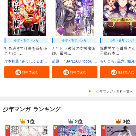
少年・青年マンガ
少年・青年マンガ
少年・青年マンガ
社畜過ぎて仕事を辞める
万年ヒラ教師の支援魔術
異世界でも鍵屋さん
ことにし...
師、最強...
子単行本...
岸本和葉
みよしふるまち
booklistaSTUDIO
苗原一
BANZAI3
booklistaSTUDIO
もりこも
黒六
如月
無料で読む
無料で読む
無料で読む
「少年マンガ」無料一覧へ
少年マンガ ランキング
1位
2位
3位