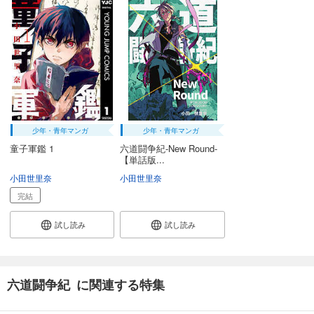
少年・青年マンガ
少年・青年マンガ
童子軍鑑 1
六道闘争紀-New Round-
【単話版...
小田世里奈
小田世里奈
完結
試し読み
試し読み
六道闘争紀 に関連する特集