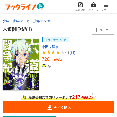
会員登録
ログイン
メニュー
少年・青年マンガ
少年マンガ
六道闘争紀(1)
フォロー
少年・青年マンガ
小田世里奈
4.1
(14)
726
円 (税込)
3
pt
217
新規会員70%OFFクーポンで
円(税込)
今すぐ購入