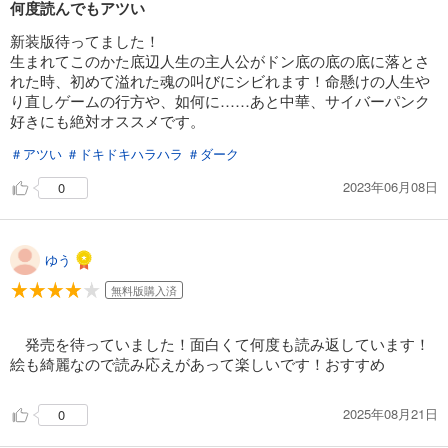
何度読んでもアツい
新装版待ってました！
生まれてこのかた底辺人生の主人公がドン底の底の底に落とさ
れた時、初めて溢れた魂の叫びにシビれます！命懸けの人生や
り直しゲームの行方や、如何に……あと中華、サイバーパンク
好きにも絶対オススメです。
＃アツい
＃ドキドキハラハラ
＃ダーク
2023年06月08日
0
ゆう
無料版購入済
発売を待っていました！面白くて何度も読み返しています！
絵も綺麗なので読み応えがあって楽しいです！おすすめ
2025年08月21日
0