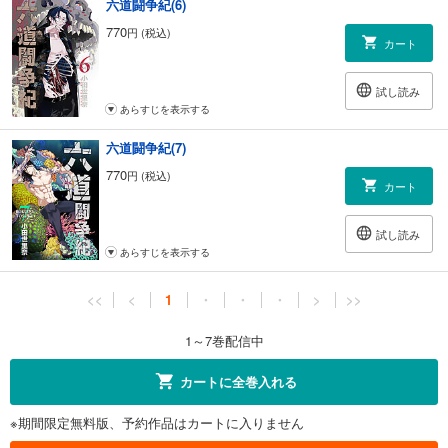
六道闘争紀(6)
770
円 (税込)
カート
試し読み
あらすじを表示する
六道闘争紀(7)
770
円 (税込)
カート
試し読み
あらすじを表示する
<<
<
1
・
・
・
>
>>
1～7巻配信中
カートに全巻入れる
※期間限定無料版、予約作品はカートに入りません