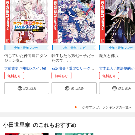
少年・青年マンガ
少年・青年マンガ
少年・青年マンガ
信じていた仲間達にダン
転生したら第七王子だっ
魔女と傭兵
ジョン奥...
たので、...
大前貴史
明鏡シスイ
tef
石沢庸介
謙虚なサークル
メル。
宮木真人
超法規的かえ
無料あり
無料あり
無料あり
試し読み
試し読み
試し読み
「少年マンガ」ランキングの一覧へ
小田世里奈 のこれもおすすめ