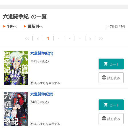
※本作品は第1話～第3話まで収録されています。
六道闘争紀 の一覧
※本作品は、2023/5/31まで発売されていた講談社刊『六道闘争紀』の再
編集版となります。
1巻へ
最新刊へ
1～7件目
/
7件
<<
<
1
・
・
・
>
>>
※本作は小田世里奈の個人誌作品の電子書籍版となります。【196ペー
ジ】
六道闘争紀(1)
726
円 (税込)
カート
試し読み
あらすじを表示する
六道闘争紀(2)
748
円 (税込)
カート
試し読み
あらすじを表示する