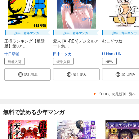
少年・青年マンガ
少年・青年マンガ
少年・青年マンガ
王様ランキング【単話
愛人 [AI-REN]デジタルア
むしぎつね
版】第301...
ート集...
十日草輔
田中ユタカ
U-Non
UN
続巻入荷
続巻入荷
NEW
試し読み
試し読み
試し読み
「BLIC」の最新刊一覧へ
無料で読める少年マンガ