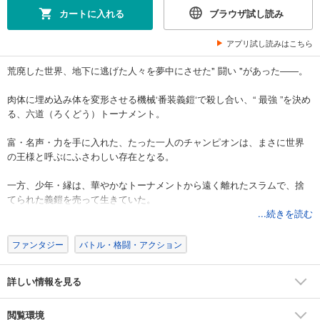
カートに入れる
ブラウザ試し読み
アプリ試し読みはこちら
荒廃した世界、地下に逃げた人々を夢中にさせた" 闘い "があった――。
肉体に埋め込み体を変形させる機械‘番装義鎧‘で殺し合い、“ 最強 ”を決め
る、六道（ろくどう）トーナメント。
富・名声・力を手に入れた、たった一人のチャンピオンは、まさに世界
の王様と呼ぶにふさわしい存在となる。
一方、少年・縁は、華やかなトーナメントから遠く離れたスラムで、捨
てられた義鎧を売って生きていた。
...続きを読む
突然、義鎧の人体実験に巻き込まれ、崖っぷちに立たされた縁は……。
ファンタジー
バトル・格闘・アクション
”最底辺“の少年が、" 世界の中心 "を目指して！。
詳しい情報を見る
新装版描きおろしおまけ漫画付！。
最凶決定下剋上バトルアクション、ここに開幕！
閲覧環境