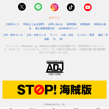
ログイン
ご利用ガイド
FAQ(よくある質問)
お問い合わせ
採用情報
利用規約
特商法の表
示
個人情報保護方針
cookie等ポリシー
少年・青年マンガ
少女・女性マンガ
ラノベ
小説・文芸
ビジネス・実用
雑誌・写
真集
TL
BL
ブックライブ（BookLive!）は、BookLiveが運営する電子書店です。TOPPANホールディング
ス、カルチュア・コンビニエンス・クラブ、テレビ朝日の出資を受け、日本最大級の電子書籍配
信サービスを行っています。
© BookLive Co., Ltd.