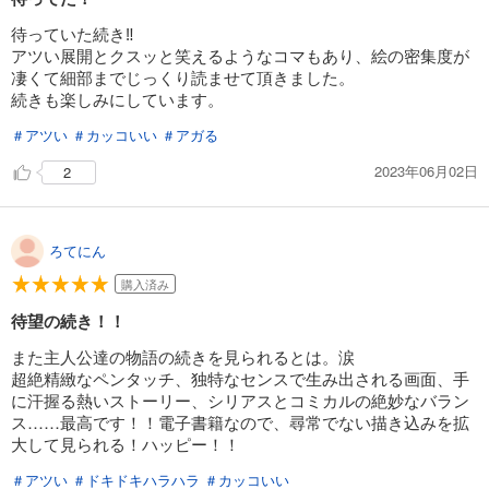
待っていた続き‼️
試し読み
アツい展開とクスッと笑えるようなコマもあり、絵の密集度が
あらすじを表示する
凄くて細部までじっくり読ませて頂きました。
続きも楽しみにしています。
六道闘争紀-New Round-【単話版】16
165
円 (税込)
＃アツい
＃カッコいい
＃アガる
カート
2023年06月02日
2
試し読み
あらすじを表示する
ろてにん
六道闘争紀-New Round-【単話版】17
165
購入済み
円 (税込)
カート
待望の続き！！
試し読み
また主人公達の物語の続きを見られるとは。涙
あらすじを表示する
超絶精緻なペンタッチ、独特なセンスで生み出される画面、手
に汗握る熱いストーリー、シリアスとコミカルの絶妙なバラン
六道闘争紀-New Round-【単話版】18
ス……最高です！！電子書籍なので、尋常でない描き込みを拡
165
大して見られる！ハッピー！！
円 (税込)
カート
＃アツい
＃ドキドキハラハラ
＃カッコいい