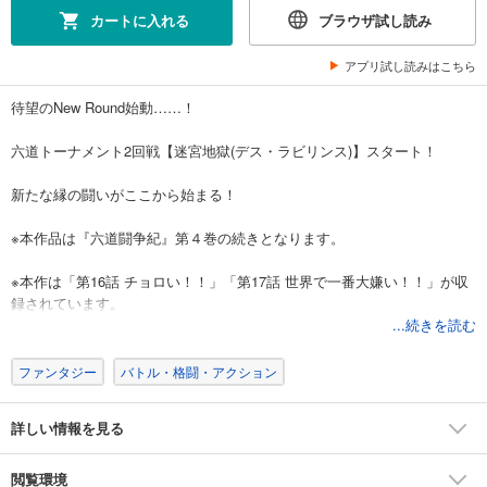
カートに入れる
ブラウザ試し読み
アプリ試し読みはこちら
待望のNew Round始動……！
六道トーナメント2回戦【迷宮地獄(デス・ラビリンス)】スタート！
新たな縁の闘いがここから始まる！
※本作品は『六道闘争紀』第４巻の続きとなります。
※本作は「第16話 チョロい！！」「第17話 世界で一番大嫌い！！」が収
録されています。
...続きを読む
※本作は小田世里奈の個人誌作品の電子書籍版となります。【51ページ】
ファンタジー
バトル・格闘・アクション
詳しい情報を見る
閲覧環境