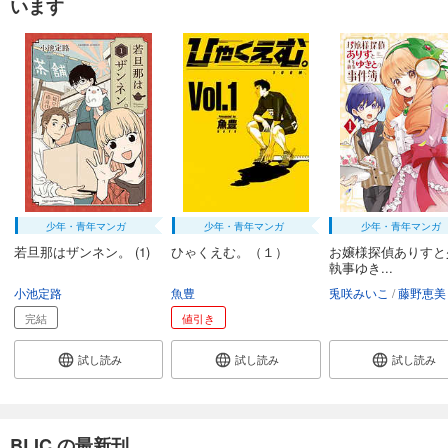
います
少年・青年マンガ
少年・青年マンガ
少年・青年マンガ
若旦那はザンネン。 (1)
ひゃくえむ。（１）
お嬢様探偵ありすと
執事ゆき...
小池定路
魚豊
兎咲みいこ
藤野恵美
完結
値引き
試し読み
試し読み
試し読み
BLIC の最新刊