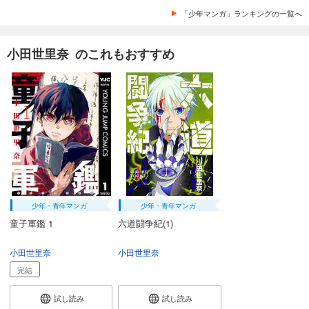
「少年マンガ」ランキングの一覧へ
小田世里奈 のこれもおすすめ
少年・青年マンガ
少年・青年マンガ
童子軍鑑 1
六道闘争紀(1)
小田世里奈
小田世里奈
完結
試し読み
試し読み