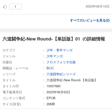
試し読み
2023年06月10日
1
あらすじを表示する
六道闘争紀-New Round-【単話版】19
すべてのレビューを見る(
2
)
187
円 (税込)
カート
六道闘争紀-New Round-【単話版】01 の詳細情報
試し読み
あらすじを表示する
カテゴリ
少年・青年マンガ
六道闘争紀-New Round-【単話版】20
ジャンル
少年マンガ
110
円 (税込)
出版社
クロスフォリオ出版
カート
掲載誌・レーベル
BLIC
シリーズ
六道闘争紀シリーズ
試し読み
タイトル
六道闘争紀-New Round-【単話版】
あらすじを表示する
タイトルID
10007680
六道闘争紀-New Round-【単話版】21
電子版発売日
2023年06月02日
165
円 (税込)
コンテンツ形式
EPUB
カート
サイズ(目安)
26MB
試し読み