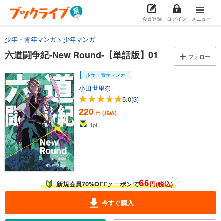
会員登録
ログイン
メニュー
少年・青年マンガ
少年マンガ
六道闘争紀-New Round-【単話版】01
フォロー
少年・青年マンガ
小田世里奈
5.0
(3)
220
円 (税込)
1
pt
66
新規会員70%OFFクーポンで
円(税込)
今すぐ購入