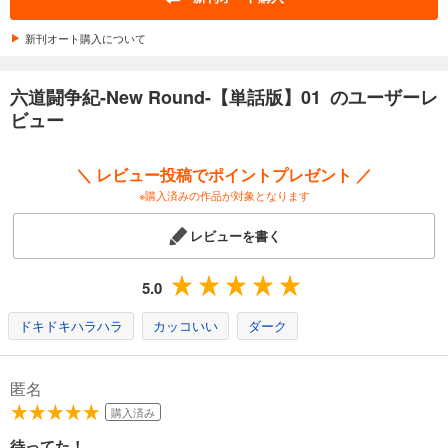
カート
新刊オート購入について
試し読み
あらすじを表示する
六道闘争紀-New Round-【単話版】01 のユーザーレ
六道闘争紀-New Round-【単話版】13
ビュー
132
円 (税込)
カート
＼ レビュー投稿でポイントプレゼント ／
※購入済みの作品が対象となります
試し読み
あらすじを表示する
レビューを書く
六道闘争紀-New Round-【単話版】14
110
円 (税込)
5.0
カート
ドキドキハラハラ
カッコいい
ダーク
試し読み
あらすじを表示する
匿名
六道闘争紀-New Round-【単話版】15
購入済み
132
円 (税込)
カート
待ってた！