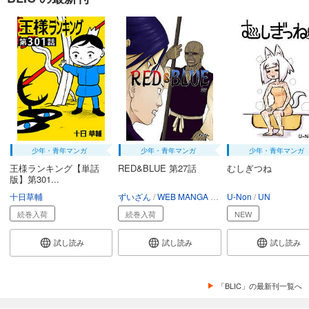
少年・青年マンガ
少年・青年マンガ
少年・青年マンガ
王様ランキング【単話
RED&BLUE 第27話
むしぎつね
版】第301...
十日草輔
ずいざん
WEB MANGA ZUIZAN
U-Non
UN
続巻入荷
続巻入荷
NEW
試し読み
試し読み
試し読み
「BLIC」の最新刊一覧へ