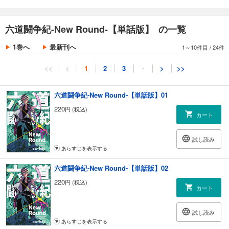
六道闘争紀-New Round-【単話版】 の一覧
1巻へ
最新刊へ
1～10件目
/
24件
<<
<
1
2
3
・
>
>>
六道闘争紀-New Round-【単話版】01
220
円 (税込)
カート
試し読み
あらすじを表示する
六道闘争紀-New Round-【単話版】02
220
円 (税込)
カート
試し読み
あらすじを表示する