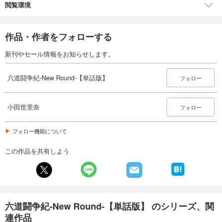
閲覧環境
あらすじを表示する
六道闘争紀-New Round-【単話版】22
作品・作者をフォローする
165
円 (税込)
カート
新刊やセール情報をお知らせします。
試し読み
六道闘争紀-New Round-【単話版】
フォロー
あらすじを表示する
六道闘争紀-New Round-【単話版】23
小田世里奈
フォロー
165
円 (税込)
カート
フォロー機能について
試し読み
あらすじを表示する
この作品を共有しよう
六道闘争紀-New Round-【単話版】24
143
円 (税込)
カート
六道闘争紀-New Round-【単話版】 のシリーズ、関
試し読み
連作品
あらすじを表示する