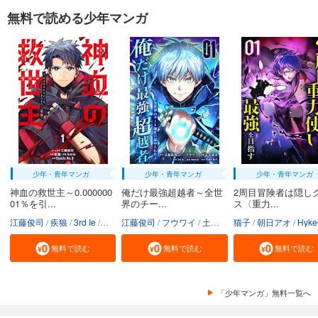
無料で読める少年マンガ
少年・青年マンガ
少年・青年マンガ
少年・青年マンガ
神血の救世主～0.000000
俺だけ最強超越者～全世
2周目冒険者は隠し
01％を引...
界のチー...
ス〈重力...
江藤俊司
疾狼
3rd Ie
Studio No.9
江藤俊司
フウワイ
土田健太
猫子
3rd Ie
朝日アオ
maruco
HykeC
St
無料で読む
無料で読む
無料で読む
「少年マンガ」無料一覧へ