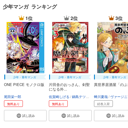
少年マンガ ランキング
1位
2位
3位
少年・青年マンガ
少年・青年マンガ
少年・青年マンガ
ONE PIECE モノクロ版
片田舎のおっさん、剣聖
異世界居酒屋「のぶ
になる外...
尾田栄一郎
佐賀崎しげる
鍋島テツヒロ
蝉川夏哉
空路恵
渡辺樹
ヴァージニア二
無料あり
無料あり
続巻入荷
試し読み
試し読み
試し読み