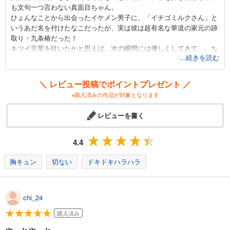
も文句一つ言わない真面目ちゃん。
ひょんなことから出会ったイケメン男子に、「イチゴミルクさん」と
試し読み
いうあだ名を付けたなこだったが、実は彼は超有名な華道の家元の跡
あらすじを表示する
取り・九条椿だった！
キツイ言葉を吐いたかと思えば、次の瞬間には優しくしてきて…。ち
春待つ椿は恋に咲く（３５）
...続きを読む
ょっぴりSなイケメン華道家と急接近！
143
控えめだけど一生懸命な女の子のピュアラブストーリー！
円 (税込)
カート
＼ レビュー投稿でポイントプレゼント ／
九条椿の魅力と言えば、ズバリやわらかい関西弁！
※購入済みの作品が対象となります
試し読み
「…なんかほっとかれへんねん」って一度でいいからイケメンに言わ
あらすじを表示する
れてみたい…。
レビューを書く
森埜先生の繊細なタッチと、九条椿の言葉ひとつひとつに、あなたも
春待つ椿は恋に咲く（３６）
惹きこまれること間違いなし！
前作を読まれた方にも、初めましての方にも、絶対に読んでいただき
143
4.4
円 (税込)
カート
たい1冊です。
胸キュン
切ない
ドキドキハラハラ
試し読み
あらすじを表示する
chi_24
春待つ椿は恋に咲く（３７）
購入済み
143
円 (税込)
カート