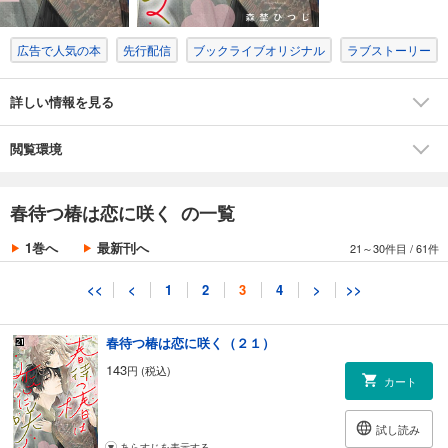
あらすじを表示する
広告で人気の本
先行配信
ブックライブオリジナル
ラブストーリー
春待つ椿は恋に咲く（１９）
165
円 (税込)
カート
詳しい情報を見る
試し読み
閲覧環境
あらすじを表示する
春待つ椿は恋に咲く（２０）
春待つ椿は恋に咲く の一覧
121
円 (税込)
カート
1巻へ
最新刊へ
21～30件目
/
61件
試し読み
<<
<
1
2
3
4
>
>>
あらすじを表示する
春待つ椿は恋に咲く（２１）
143
円 (税込)
カート
試し読み
あらすじを表示する