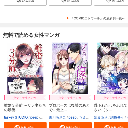
「COMICエトワール」の最新刊一覧へ
無料で読める女性マンガ
少女・女性マンガ
少女・女性マンガ
少女・女性マンガ
離婚３分前 ～サレ妻たち
プロポーズは復讐のあと
陛下わたしを忘れて
の最後...
で～最上...
さい【タ...
taskey STUDIO
peep
ホヌッヂ
古川あさこ
いばらアオ
peep
ちえぴ
taskey STUDIO
旭まあさ
絢原慕々
PR
無料で読む
無料で読む
無料で読む