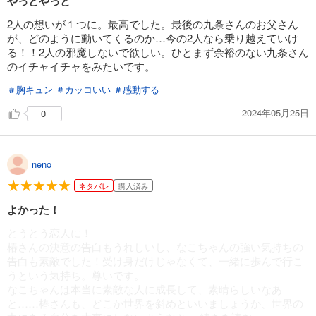
やっとやっと
試し読み
2人の想いが１つに。最高でした。最後の九条さんのお父さん
あらすじを表示する
が、どのように動いてくるのか…今の2人なら乗り越えていけ
る！！2人の邪魔しないで欲しい。ひとまず余裕のない九条さん
春待つ椿は恋に咲く（３８）
のイチャイチャをみたいです。
143
円 (税込)
カート
＃胸キュン
＃カッコいい
＃感動する
2024年05月25日
0
試し読み
あらすじを表示する
春待つ椿は恋に咲く（３９）
neno
143
円 (税込)
ネタバレ
購入済み
カート
よかった！
試し読み
とうとう恋人に！
あらすじを表示する
椿さんの決意の告白もうれしいし、なこちゃんの強い気持ちの
告白も素敵でした！受け身だけじゃなくて、一緒に歩んで行こ
春待つ椿は恋に咲く（４０）
うという気持ち。尊いです。
121
円 (税込)
なこちゃんは本当に素敵な人に成長して、素晴らしいなあ
カート
と……椿さんも、どこか世界を斜めといいましょうか、世界の