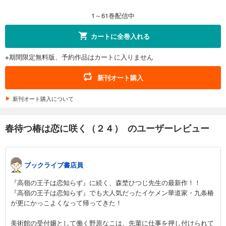
143
円 (税込)
カート
1～61巻配信中
試し読み
カートに全巻入れる
あらすじを表示する
※期間限定無料版、予約作品はカートに入りません
春待つ椿は恋に咲く（３２）
143
円 (税込)
新刊オート購入
カート
新刊オート購入について
試し読み
あらすじを表示する
春待つ椿は恋に咲く（２４） のユーザーレビュー
春待つ椿は恋に咲く（３３）
143
円 (税込)
カート
ブックライブ書店員
試し読み
『高嶺の王子は恋知らず』に続く、森埜ひつじ先生の最新作！！
あらすじを表示する
『高嶺の王子は恋知らず』でも大人気だったイケメン華道家・九条椿
が更にかっこよくなって帰ってきた！
春待つ椿は恋に咲く（３４）
143
円 (税込)
美術館の受付嬢として働く野原なこは、先輩に仕事を押し付けられて
カート