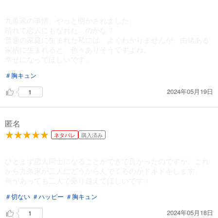
あらすじを表示する
九条家の事情、やっと明かされました。
春待つ椿は恋に咲く（４４）
晴れて恋人にもなれた…のかな？
143
円 (税込)
普通の家庭に生まれた私には、よくわかりませんが、由緒ある
カート
家柄に生まれると、色々ありそうですよね。
幸せになってほしいです。
試し読み
＃胸キュン
あらすじを表示する
2024年05月19日
1
春待つ椿は恋に咲く（４５）
121
円 (税込)
カート
匿名
試し読み
ネタバレ
購入済み
あらすじを表示する
ひとまず恋人同士になることができて良かったのですが、これ
春待つ椿は恋に咲く（４６）
から九条家が二人にどうからんでくるのかドキドキします。
121
円 (税込)
何があっても二人で乗り越えてほしいです！
カート
＃切ない
＃ハッピー
＃胸キュン
試し読み
2024年05月18日
1
あらすじを表示する