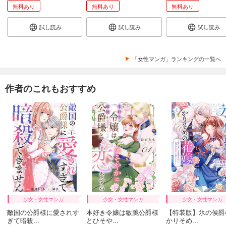
無料あり
無料あり
無料あり
試し読み
試し読み
試し読み
「女性マンガ」ランキングの一覧へ
作者のこれもおすすめ
少女・女性マンガ
少女・女性マンガ
少女・女性マンガ
敵国の公爵様に愛されす
本好き令嬢は敏腕公爵様
【特装版】氷の侯爵
ぎて暗殺...
とひそや...
かりそめ...