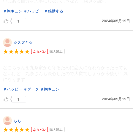
中にある自分を大事にしないようなと
...続きを読む
試し読み
あらすじを表示する
＃胸キュン
＃ハッピー
＃感動する
春待つ椿は恋に咲く（４１）
2024年05月19日
1
143
円 (税込)
カート
☆スズキ☆
試し読み
あらすじを表示する
ネタバレ
購入済み
春待つ椿は恋に咲く（４２）
なこちゃんを九条家から守るために恋人になれなかったって切
143
円 (税込)
ないけど、九条さんも決心したので大変でしょうが今後が！気
カート
になります
試し読み
＃ハッピー
＃ダーク
＃胸キュン
あらすじを表示する
2024年05月19日
1
春待つ椿は恋に咲く（４３）
143
円 (税込)
カート
もも
ネタバレ
購入済み
試し読み