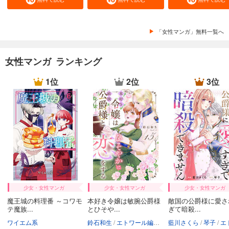
「女性マンガ」無料一覧へ
女性マンガ ランキング
1位
2位
3位
少女・女性マンガ
少女・女性マンガ
少女・女性マンガ
魔王城の料理番 ～コワモ
本好き令嬢は敏腕公爵様
敵国の公爵様に愛さ
テ魔族...
とひそや...
ぎて暗殺...
ワイエム系
鈴石和生
エトワール編集部
藍川さくら
琴子
エトワール