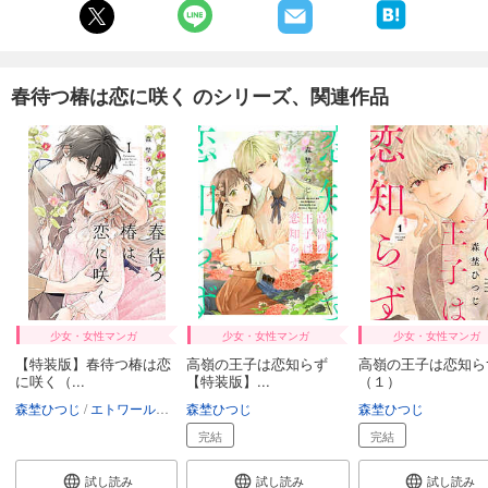
143
円 (税込)
カート
試し読み
春待つ椿は恋に咲く のシリーズ、関連作品
あらすじを表示する
春待つ椿は恋に咲く（５４）
143
円 (税込)
カート
試し読み
あらすじを表示する
春待つ椿は恋に咲く（５５）
143
円 (税込)
少女・女性マンガ
少女・女性マンガ
少女・女性マンガ
カート
【特装版】春待つ椿は恋
高嶺の王子は恋知らず
高嶺の王子は恋知ら
に咲く（...
【特装版】...
（１）
試し読み
森埜ひつじ
エトワール編集部
森埜ひつじ
森埜ひつじ
あらすじを表示する
完結
完結
春待つ椿は恋に咲く（５６）
試し読み
試し読み
試し読み
143
円 (税込)