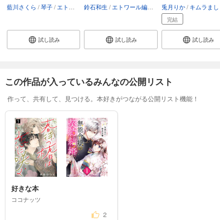
藍川さくら
琴子
エトワール編集部
鈴石和生
エトワール編集部
兎月りか
キムラましゅ
完結
試し読み
試し読み
試し読み
この作品が入っているみんなの公開リスト
作って、共有して、見つける。本好きがつながる公開リスト機能！
好きな本
ココナッツ
2