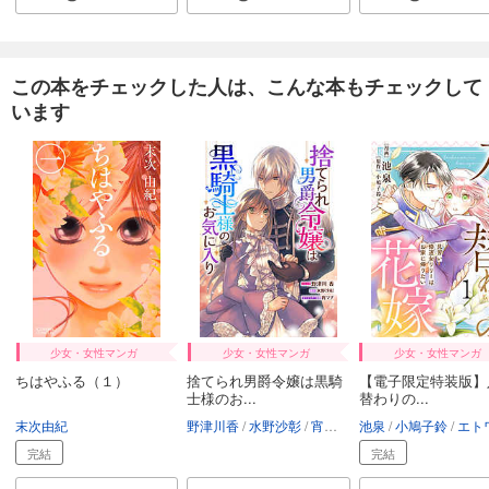
カート
試し読み
この本をチェックした人は、こんな本もチェックして
あらすじを表示する
います
春待つ椿は恋に咲く（５７）
143
円 (税込)
カート
試し読み
あらすじを表示する
春待つ椿は恋に咲く（５８）
143
円 (税込)
カート
少女・女性マンガ
少女・女性マンガ
少女・女性マンガ
試し読み
ちはやふる（１）
捨てられ男爵令嬢は黒騎
【電子限定特装版】
あらすじを表示する
士様のお...
替わりの...
末次由紀
野津川香
水野沙彰
宵マチ
池泉
小鳩子鈴
エトワール編
春待つ椿は恋に咲く（５９）
完結
完結
143
円 (税込)
カート