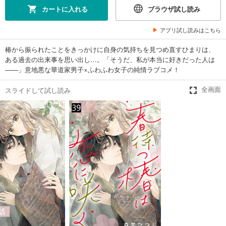
カートに入れる
ブラウザ試し読み
あらすじを表示する
春待つ椿は恋に咲く（２６）
アプリ試し読みはこちら
143
円 (税込)
カート
椿から振られたことをきっかけに自身の気持ちを見つめ直すひまりは、
ある過去の出来事を思い出し…。「そうだ、私が本当に好きだった人は
――」意地悪な華道家男子×ふわふわ女子の純情ラブコメ！
試し読み
あらすじを表示する
スライドして試し読み
全画面
春待つ椿は恋に咲く（２７）
143
円 (税込)
カート
試し読み
あらすじを表示する
春待つ椿は恋に咲く（２８）
143
円 (税込)
カート
試し読み
あらすじを表示する