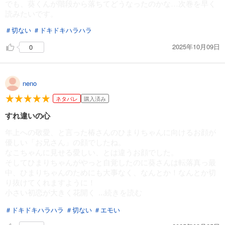
でも、葵くんが階段から落ちてどうなったのかな…次巻を早く
試し読み
読みたいです。
あらすじを表示する
＃切ない
＃ドキドキハラハラ
春待つ椿は恋に咲く（４８）
121
2025年10月09日
0
円 (税込)
カート
試し読み
neno
あらすじを表示する
ネタバレ
購入済み
春待つ椿は恋に咲く（４９）
すれ違いの心
143
円 (税込)
カート
年上への敬愛、と言った椿さんのひまりちゃんに向けるお顔が
優しい「お兄さん」の顔でしたね。
試し読み
なこちゃんに見せる愛しい、とは違うお顔でした。
あらすじを表示する
そしてひまりちゃんがやっと自覚したのに葵さんは転落真っ最
中、ひまりちゃんのためにも大事なく、なんとか！なんとか切
春待つ椿は恋に咲く（５０）
り抜けてくれますように！
121
円 (税込)
小さい初恋が大きく花開く
...続きを読む
カート
＃ドキドキハラハラ
＃切ない
＃エモい
試し読み