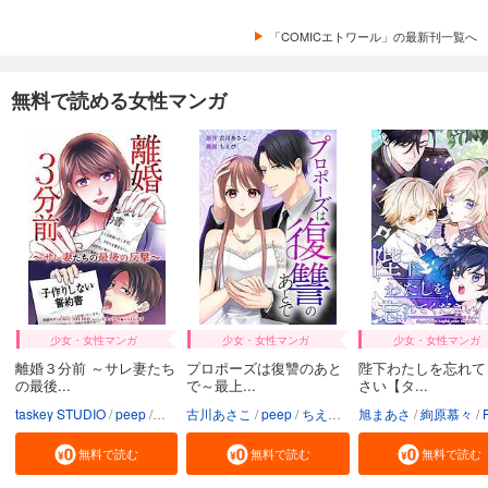
「COMICエトワール」の最新刊一覧へ
無料で読める女性マンガ
少女・女性マンガ
少女・女性マンガ
少女・女性マンガ
離婚３分前 ～サレ妻たち
プロポーズは復讐のあと
陛下わたしを忘れて
の最後...
で～最上...
さい【タ...
taskey STUDIO
peep
ホヌッヂ
古川あさこ
いばらアオ
peep
ちえぴ
taskey STUDIO
旭まあさ
絢原慕々
PR
無料で読む
無料で読む
無料で読む