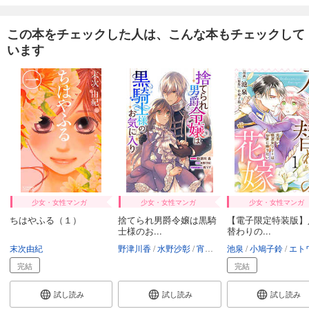
この本をチェックした人は、こんな本もチェックして
います
少女・女性マンガ
少女・女性マンガ
少女・女性マンガ
ちはやふる（１）
捨てられ男爵令嬢は黒騎
【電子限定特装版】
士様のお...
替わりの...
末次由紀
野津川香
水野沙彰
宵マチ
池泉
小鳩子鈴
エトワール編
完結
完結
試し読み
試し読み
試し読み