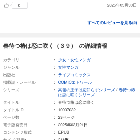
春待つ椿は恋に咲く（５７）
2025年03月30日
0
143
円 (税込)
カート
すべてのレビューを見る(
5
)
試し読み
あらすじを表示する
春待つ椿は恋に咲く（３９） の詳細情報
春待つ椿は恋に咲く（５８）
143
円 (税込)
カテゴリ
少女・女性マンガ
カート
ジャンル
女性マンガ
出版社
ライブコミックス
試し読み
あらすじを表示する
掲載誌・レーベル
COMICエトワール
シリーズ
高嶺の王子は恋知らずシリーズ
/
春待つ椿
春待つ椿は恋に咲く（５９）
は恋に咲くシリーズ
143
円 (税込)
タイトル
春待つ椿は恋に咲く
カート
タイトルID
10007032
ページ数
23ページ
試し読み
電子版発売日
2025年03月21日
あらすじを表示する
コンテンツ形式
EPUB
春待つ椿は恋に咲く（６０）
サイズ(目安)
21MB