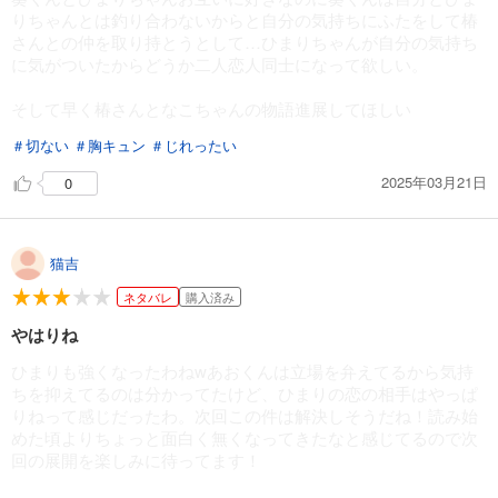
りちゃんとは釣り合わないからと自分の気持ちにふたをして椿
春待つ椿は恋に咲く（５４）
さんとの仲を取り持とうとして…ひまりちゃんが自分の気持ち
143
に気がついたからどうか二人恋人同士になって欲しい。
円 (税込)
カート
そして早く椿さんとなこちゃんの物語進展してほしい
試し読み
＃切ない
＃胸キュン
＃じれったい
あらすじを表示する
2025年03月21日
0
春待つ椿は恋に咲く（５５）
143
円 (税込)
カート
猫吉
試し読み
ネタバレ
購入済み
あらすじを表示する
やはりね
春待つ椿は恋に咲く（５６）
ひまりも強くなったわねwあおくんは立場を弁えてるから気持
143
円 (税込)
ちを抑えてるのは分かってたけど、ひまりの恋の相手はやっぱ
カート
りねって感じだったわ。次回この件は解決しそうだね！読み始
めた頃よりちょっと面白く無くなってきたなと感じてるので次
試し読み
回の展開を楽しみに待ってます！
あらすじを表示する