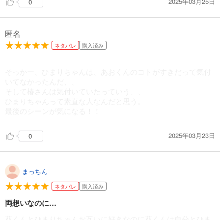
2025年03月25日
0
あらすじを表示する
春待つ椿は恋に咲く（５１）
匿名
143
円 (税込)
カート
ネタバレ
購入済み
試し読み
そっかー、ひまりちゃんは、あおくんのコトがすきだって気付
あらすじを表示する
いてなかったんだ、、
そして椿さんは気付いていたっていう、、
春待つ椿は恋に咲く（５２）
ひまりちゃんって素直な人なんだと思う。
143
円 (税込)
最後のシーンが気になる！！
カート
2025年03月23日
0
試し読み
あらすじを表示する
春待つ椿は恋に咲く（５３）
まっちん
143
円 (税込)
カート
ネタバレ
購入済み
両想いなのに…
試し読み
あらすじを表示する
葵くんとひまりちゃんお互いに好きなのに葵くんは自分とひま