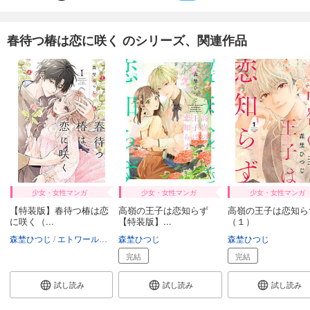
春待つ椿は恋に咲く のシリーズ、関連作品
少女・女性マンガ
少女・女性マンガ
少女・女性マンガ
【特装版】春待つ椿は恋
高嶺の王子は恋知らず
高嶺の王子は恋知ら
に咲く（...
【特装版】...
（１）
森埜ひつじ
エトワール編集部
森埜ひつじ
森埜ひつじ
完結
完結
試し読み
試し読み
試し読み