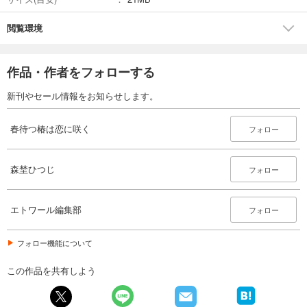
143
円 (税込)
カート
閲覧環境
試し読み
あらすじを表示する
作品・作者をフォローする
春待つ椿は恋に咲く（６１）
新刊やセール情報をお知らせします。
121
円 (税込)
カート
春待つ椿は恋に咲く
続巻入荷
フォロー
試し読み
あらすじを表示する
森埜ひつじ
フォロー
エトワール編集部
フォロー
フォロー機能について
この作品を共有しよう