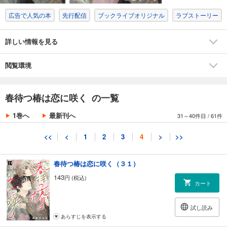
広告で人気の本
先行配信
ブックライブオリジナル
ラブストーリー
春待つ椿は恋に咲く（２９）
143
円 (税込)
カート
詳しい情報を見る
試し読み
閲覧環境
あらすじを表示する
春待つ椿は恋に咲く（３０）
春待つ椿は恋に咲く の一覧
143
円 (税込)
カート
1巻へ
最新刊へ
31～40件目
/
61件
試し読み
<<
<
1
2
3
4
>
>>
あらすじを表示する
春待つ椿は恋に咲く（３１）
143
円 (税込)
カート
試し読み
あらすじを表示する