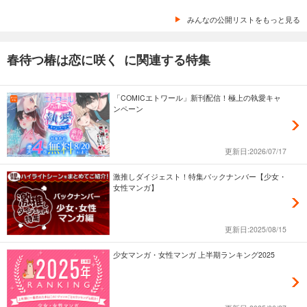
みんなの公開リストをもっと見る
春待つ椿は恋に咲く に関連する特集
「COMICエトワール」新刊配信！極上の執愛キャ
ンペーン
更新日:2026/07/17
激推しダイジェスト！特集バックナンバー【少女・
女性マンガ】
更新日:2025/08/15
少女マンガ・女性マンガ 上半期ランキング2025