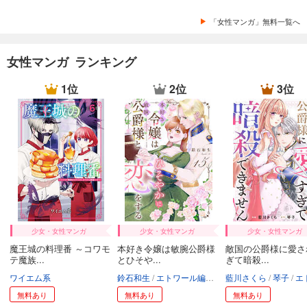
「女性マンガ」無料一覧へ
女性マンガ ランキング
1位
2位
3位
少女・女性マンガ
少女・女性マンガ
少女・女性マンガ
魔王城の料理番 ～コワモ
本好き令嬢は敏腕公爵様
敵国の公爵様に愛さ
テ魔族...
とひそや...
ぎて暗殺...
ワイエム系
鈴石和生
エトワール編集部
藍川さくら
琴子
エトワール
無料あり
無料あり
無料あり