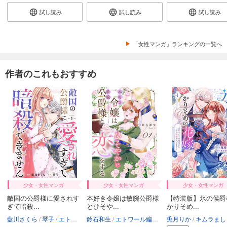
試し読み
試し読み
試し読み
「女性マンガ」ランキングの一覧へ
作者のこれもおすすめ
少女・女性マンガ
少女・女性マンガ
少女・女性マンガ
敵国の公爵様に愛されす
本好き令嬢は敏腕公爵様
【特装版】氷の侯爵
ぎて暗殺...
とひそや...
かりそめ...
藍川さくら
琴子
エトワール編集部
鈴石和生
エトワール編集部
兎月りか
キムラましゅ