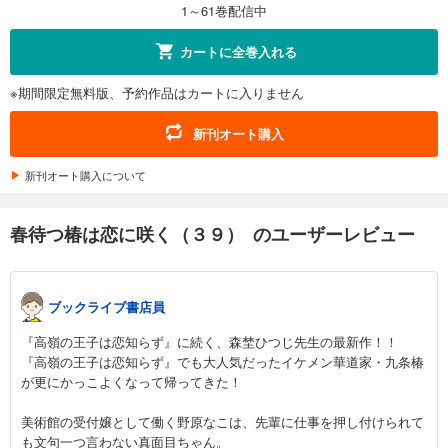
1～61巻配信中
試し読み
カートに全巻入れる
あらすじを表示する
※期間限定無料版、予約作品はカートに入りません
春待つ椿は恋に咲く（４２）
143
円 (税込)
新刊オート購入
カート
新刊オート購入について
試し読み
あらすじを表示する
春待つ椿は恋に咲く（３９） のユーザーレビュー
春待つ椿は恋に咲く（４３）
143
円 (税込)
カート
ブックライブ書店員
試し読み
『高嶺の王子は恋知らず』に続く、森埜ひつじ先生の最新作！！
あらすじを表示する
『高嶺の王子は恋知らず』でも大人気だったイケメン華道家・九条椿
が更にかっこよくなって帰ってきた！
春待つ椿は恋に咲く（４４）
143
円 (税込)
美術館の受付嬢として働く野原なこは、先輩に仕事を押し付けられて
カート
も文句一つ言わない真面目ちゃん。