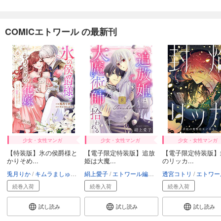
COMICエトワール の最新刊
少女・女性マンガ
少女・女性マンガ
少女・女性マンガ
【特装版】氷の侯爵様と
【電子限定特装版】追放
【電子限定特装版】
かりそめ...
姫は大魔...
のリッカ...
兎月りか
キムラましゅろう
絹上愛子
エトワール編集部
エトワール編集部
透宮コトリ
エトワール編
続巻入荷
続巻入荷
続巻入荷
試し読み
試し読み
試し読み