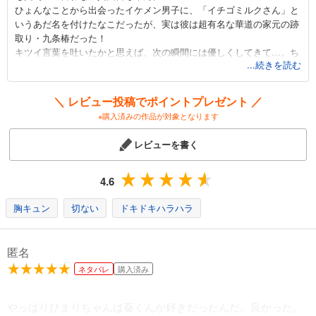
ひょんなことから出会ったイケメン男子に、「イチゴミルクさん」と
試し読み
いうあだ名を付けたなこだったが、実は彼は超有名な華道の家元の跡
あらすじを表示する
取り・九条椿だった！
キツイ言葉を吐いたかと思えば、次の瞬間には優しくしてきて…。ち
春待つ椿は恋に咲く（４５）
...続きを読む
ょっぴりSなイケメン華道家と急接近！
121
控えめだけど一生懸命な女の子のピュアラブストーリー！
円 (税込)
カート
＼ レビュー投稿でポイントプレゼント ／
九条椿の魅力と言えば、ズバリやわらかい関西弁！
※購入済みの作品が対象となります
試し読み
「…なんかほっとかれへんねん」って一度でいいからイケメンに言わ
あらすじを表示する
れてみたい…。
レビューを書く
森埜先生の繊細なタッチと、九条椿の言葉ひとつひとつに、あなたも
春待つ椿は恋に咲く（４６）
惹きこまれること間違いなし！
前作を読まれた方にも、初めましての方にも、絶対に読んでいただき
121
4.6
円 (税込)
カート
たい1冊です。
胸キュン
切ない
ドキドキハラハラ
試し読み
あらすじを表示する
匿名
春待つ椿は恋に咲く（４７）
ネタバレ
購入済み
121
円 (税込)
カート
やっぱりひまりちゃんは葵くんが好きだったんだ。良かった。