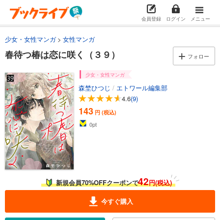
試し読み
あらすじを表示する
会員登録
ログイン
メニュー
春待つ椿は恋に咲く（２３）
少女・女性マンガ
女性マンガ
121
円 (税込)
春待つ椿は恋に咲く（３９）
カート
フォロー
少女・女性マンガ
試し読み
森埜ひつじ
/
エトワール編集部
あらすじを表示する
4.6
(9)
春待つ椿は恋に咲く（２４）
143
円 (税込)
143
円 (税込)
0
pt
カート
試し読み
あらすじを表示する
春待つ椿は恋に咲く（２５）
42
新規会員70%OFFクーポンで
円(税込)
143
円 (税込)
カート
今すぐ購入
試し読み