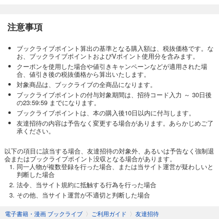
注意事項
ブックライブポイント算出の基準となる購入額は、税抜価格です。な
お、ブックライブポイントおよびVポイント使用分を含みます。
クーポンを使用した場合や値引きキャンペーンなどが適用された場
合、値引き後の税抜価格から算出いたします。
対象商品は、ブックライブの全商品になります。
ブックライブポイントの付与対象期間は、招待コード入力 ～ 30日後
の23:59:59 までになります。
ブックライブポイントは、本の購入後10日以内に付与します。
友達招待の内容は予告なく変更する場合があります。あらかじめご了
承ください。
以下の項目に該当する場合、友達招待の対象外、あるいは予告なく強制退
会またはブックライブポイント没収となる場合があります。
同一人物が複数登録を行った場合、または当サイト運営が疑わしいと
判断した場合
法令、当サイト規約に抵触する行為を行った場合
その他、当サイト運営が不適切と判断した場合
電子書籍・漫画 ブックライブ
〉
ご利用ガイド
〉
友達招待