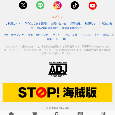
ログイン
ご利用ガイド
FAQ(よくある質問)
お問い合わせ
採用情報
利用規約
特商法の表
示
個人情報保護方針
cookie等ポリシー
少年・青年マンガ
少女・女性マンガ
ラノベ
小説・文芸
ビジネス・実用
雑誌・写
真集
TL
BL
ブックライブ（BookLive!）は、BookLiveが運営する電子書店です。TOPPANホールディング
ス、カルチュア・コンビニエンス・クラブ、テレビ朝日の出資を受け、日本最大級の電子書籍配
信サービスを行っています。
© BookLive Co., Ltd.