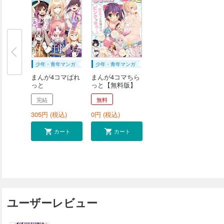
少年・青年マンガ
少年・青年マンガ
まんが4コマぱれ
まんが4コマちら
っと
っと【無料版】
完結
無料
305
円 (税込)
0
円 (税込)
カート
カート
ユーザーレビュー