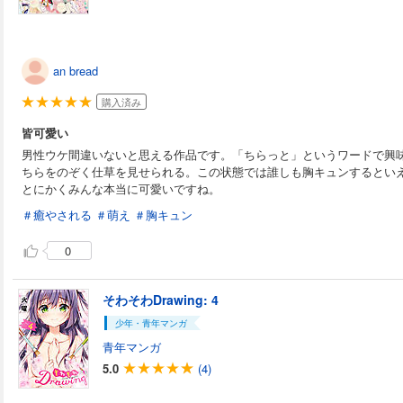
an bread
購入済み
皆可愛い
男性ウケ間違いないと思える作品です。「ちらっと」というワードで興
ちらをのぞく仕草を見せられる。この状態では誰しも胸キュンするとい
とにかくみんな本当に可愛いですね。
＃癒やされる
＃萌え
＃胸キュン
0
そわそわDrawing: 4
少年・青年マンガ
青年マンガ
5.0
(4)