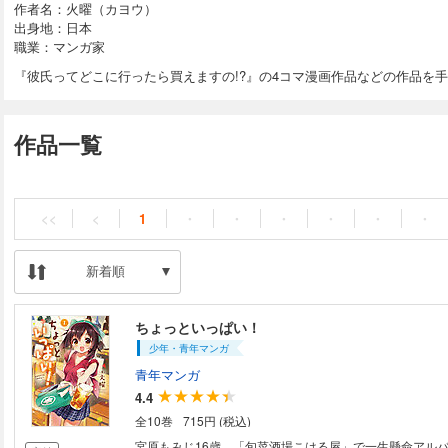
作者名：火曜（カヨウ）
出身地：日本
職業：マンガ家
『彼氏ってどこに行ったら買えますの!?』の4コマ漫画作品などの作品を
作品一覧
<<
<
1
・
・
・
・
・
・
新着順
ちょっといっぱい！
少年・青年マンガ
青年マンガ
4.4
全10巻
715円 (税込)
宮原もみじ16歳、「旬菜酒場こはる屋」で一生懸命アルバイト中