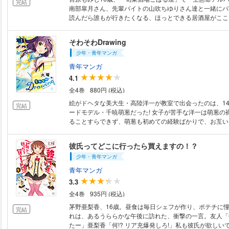
完結
南部皐月さん、先輩バイトの山吹ちゆりさん達と一緒にバ
読んだら誰もが行きたくなる、ほっとできる居酒屋がここ
そわそわDrawing
少年・青年マンガ
青年マンガ
4.1
全4巻
880円 (税込)
絵がドヘタな美大生・高陸洋一が教室で出会ったのは、1
完結
ードモデル・千暁萌葱だった! 女子が苦手な洋一は萌葱の
ることすらできず、萌葱も初めての経験ばかりで、お互い
日。こんなことで果たして洋一の夢は叶うのか…。シャイ
ードモデルと、ヘタレでヘタッピ美大生のむき出しコメディ
彼氏ってどこに行ったら買えますの！？
少年・青年マンガ
青年マンガ
3.3
全4巻
935円 (税込)
茅野亜梨香、16歳。昼食は毎日シェフが作り、ポテチに
完結
れは、あるうららかな午後に訪れた、衝撃の一言。友人「
たー」亜梨香「何!? リア充爆発しろ!」私も彼氏が欲しい