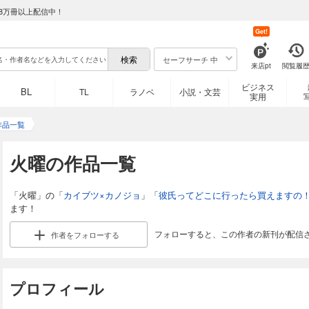
8万冊以上配信中！
Get!
セーフサーチ 中
来店pt
閲覧履
ビジネス
BL
TL
ラノベ
小説・文芸
実用
作品一覧
火曜の作品一覧
「火曜」の「
カイブツ×カノジョ
」「
彼氏ってどこに行ったら買えますの
ます！
フォローすると、この作者の新刊が配信
作者を
フォローする
プロフィール