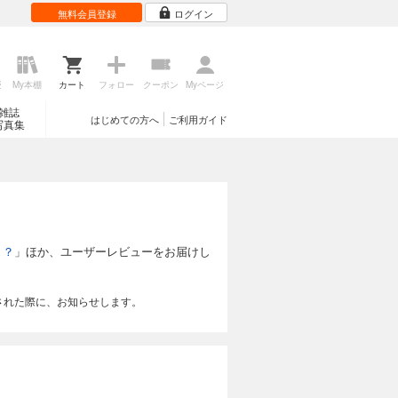
無料会員登録
ログイン
歴
My本棚
カート
フォロー
クーポン
Myページ
雑誌
はじめての方へ
ご利用ガイド
写真集
！？
」ほか、ユーザーレビューをお届けし
された際に、お知らせします。