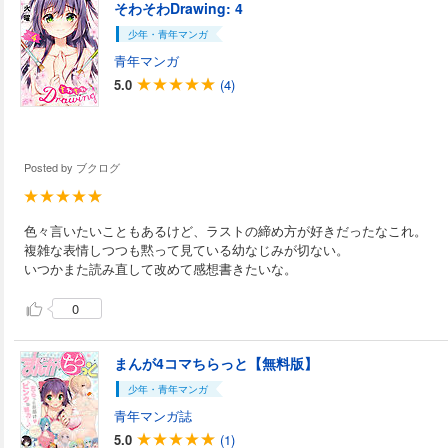
そわそわDrawing: 4
少年・青年マンガ
青年マンガ
5.0
(4)
Posted by
ブクログ
色々言いたいこともあるけど、ラストの締め方が好きだったなこれ。
複雑な表情しつつも黙って見ている幼なじみが切ない。
いつかまた読み直して改めて感想書きたいな。
0
まんが4コマちらっと【無料版】
少年・青年マンガ
青年マンガ誌
5.0
(1)