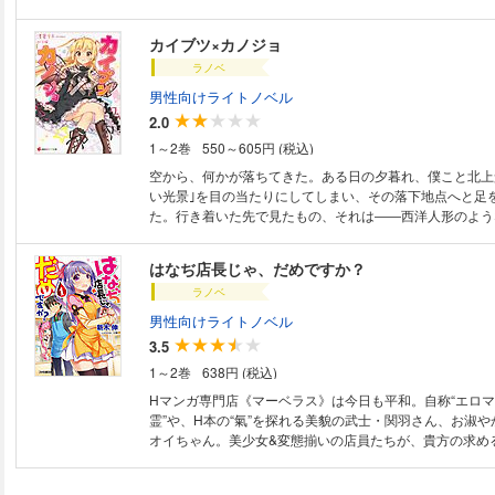
を斬る痛快ギャグ4コマ、待望の第1巻!
カイブツ×カノジョ
ラノベ
男性向けライトノベル
2.0
1～2巻
550～605円 (税込)
空から、何かが落ちてきた。ある日の夕暮れ、僕こと北上
い光景｣を目の当たりにしてしまい、その落下地点へと足
た。行き着いた先で見たもの、それは――西洋人形のよう
かも生まれたままの姿!)だった。そして背中には『黒い羽』
『竜』なり｣｢『竜』と『人』は、相容れない｣｢お前は私の
はなぢ店長じゃ、だめですか？
ラノベ
男性向けライトノベル
3.5
1～2巻
638円 (税込)
Hマンガ専門店《マーベラス》は今日も平和。自称“エロ
霊”や、H本の“氣”を探れる美貌の武士・関羽さん、お淑
オイちゃん。美少女&変態揃いの店員たちが、貴方の求め
セレクトします……って朝倉さん、はなぢ出てます! “店
理しないで! 日給四冊の……じゃなくてっ! 二人の高校