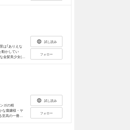
試し読み
景は｢ありえな
を動かしてい
フォロー
な金髪美少女(し
!?｢我は伝説の
『しもべ』だ｣
試し読み
マンガの精
やかな腐嬢様・ヤ
フォロー
る至高の一冊を
長”だからって無
生活を守るた