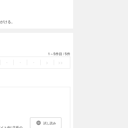
手がける。
1～5件目
/
5件
・
・
・
>
>>
試し読み
! 店長の