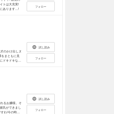
イトは大充実!
フォロー
にあります…!
試し読み
4才のかけ出しヌ
裸をまともに見
フォロー
にドキドキな毎
ナかけ出しJCヌ
第1巻!
試し読み
憧れるお嬢様。そ
彼氏ができまし
フォロー
ですわ!今の時代