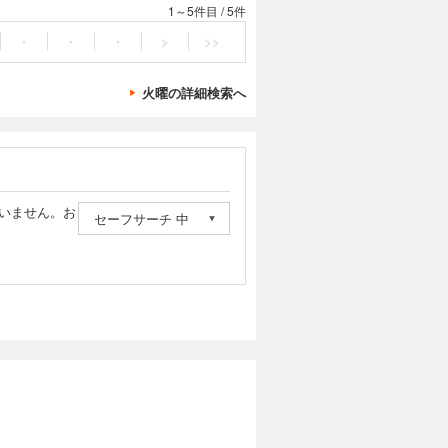
る! バイトフ
1～5件目
/
5件
・
・
・
>
>>
火曜の詳細検索へ
いません。お
セーフサーチ 中