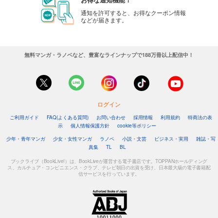
通知を許可すると、お得なクーポン情報
などが届きます。
無料マンガ・ラノベなど、豊富なラインナップで188万冊以上配信中！
ログイン
ご利用ガイド
FAQ(よくある質問)
お問い合わせ
採用情報
利用規約
特商法の表
示
個人情報保護方針
cookie等ポリシー
少年・青年マンガ
少女・女性マンガ
ラノベ
小説・文芸
ビジネス・実用
雑誌・写
真集
TL
BL
ブックライブ（BookLive!）は、BookLiveが運営する電子書店です。TOPPANホールディング
ス、カルチュア・コンビニエンス・クラブ、テレビ朝日の出資を受け、日本最大級の電子書籍配
信サービスを行っています。