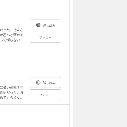
さい。
試し読み
だった。そんな
が恋へと変わる
フォロー
って憚らない博
するある日、伊
!? 【おことわ
収録されていま
さい。
試し読み
に暑い高校１年
青伊だった。母
フォロー
めてもらえない
それを手掛かり
ていて……。
絵・挿絵は収録
ご了承くださ