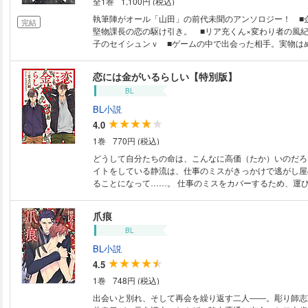
全1巻
1,100円 (税込)
執筆陣がオール「山田」の前代未聞のアンソロジー！ ■企
完結
堅物課長の恋の駆け引き。 ■リア充くん×変わり者の風
子のセイシュンｖ ■ゲームの中で出会った相手。実物は
級生で…？ ■あっちもこっちも山田だらけ…!? ―――
姿を変えた！ ――他、作家「山田」が贈るBLアンソロジー
恋には金がいるらしい【特別版】
BL
BL小説
4.0
1巻
770円 (税込)
どうして自分たちの命は、こんなに高価（たか）いのだろう。 運び
イトをしている静流は、仕事のミスがきっかけで逃がし屋
ることになって……。 仕事のミスをカバーするため、運び屋のバイトをし
ている静流は逃がし屋の海帆に体を売った。行きずりの関
れたが、その日以来、気づけば海帆のことばかり考えてし
爪痕
い込んだ一人では遂行不可能な仕事を請けるため、静流は
BL
に。逃がし屋である海帆は運びの仕事はしないと言ってい
っている静流を今の状況から逃がすということで引き受け
BL小説
に報酬交渉の結果、静流は再び海帆とセックスすることを
4.5
静流の抱える秘密の一つを知られて……。 紙書籍時、フェア用に書き下ろ
1巻
748円 (税込)
されたSSを収録した特別版！
出会いと別れ、そして再会を繰り返す二人――。彫り師志