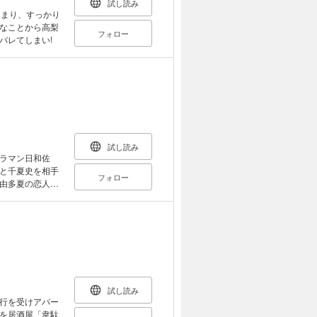
試し読み
あまり、すっかり
なことから高梨
フォロー
バレてしまい!
試し読み
ラマン日和佐
と千夏史を相手
フォロー
由多夏の恋人
して、二十歳に
試し読み
行を受けアパー
を居酒屋「韋駄