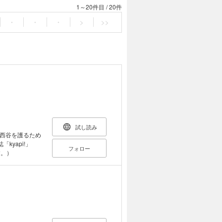
1～20件目
/
20件
・
・
・
>
>>
試し読み
西谷を護るため
kyapi!」
フォロー
す。）