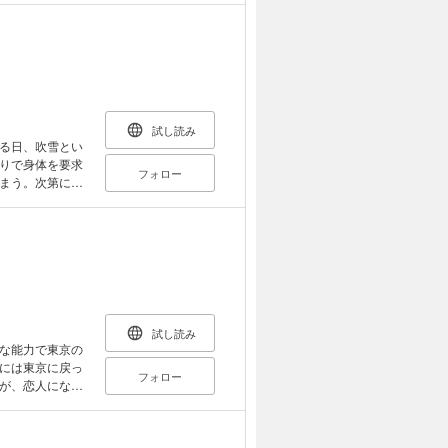
…!? 【おこと
は収録されてい
ださい。
試し読み
る日、吹雪とい
りで身体を要求
フォロー
まう。次第に吹
来たのだった。
【おことわり】電
れていません。
試し読み
な能力で東京の
には東京に戻っ
フォロー
が、恋人になっ
大瀧が帰る日に
…。 【おことわ
収録されていま