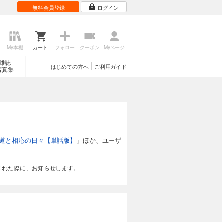
無料会員登録
ログイン
歴
My本棚
カート
フォロー
クーポン
Myページ
雑誌
はじめての方へ
ご利用ガイド
写真集
道と相応の日々【単話版】
」ほか、ユーザ
された際に、お知らせします。