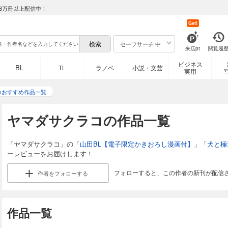
8万冊以上配信中！
Get!
セーフサーチ 中
来店pt
閲覧履
ビジネス
BL
TL
ラノベ
小説・文芸
実用
コおすすめ作品一覧
ヤマダサクラコの作品一覧
「ヤマダサクラコ」の「
山田BL【電子限定かきおろし漫画付】
」「
犬と極
ーレビューをお届けします！
フォローすると、この作者の新刊が配信
作者を
フォローする
作品一覧