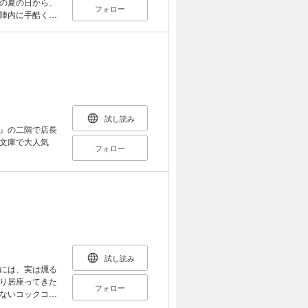
の夏の日から、
フォロー
陣内に手酷く体
るが、彼らの想
ことわり】電子書
いません。イラ
試し読み
』の二階で店長
文庫で大人気
フォロー
試し読み
には、実は燻る
り居座ってきた
フォロー
ないコックコー
つ高木だった