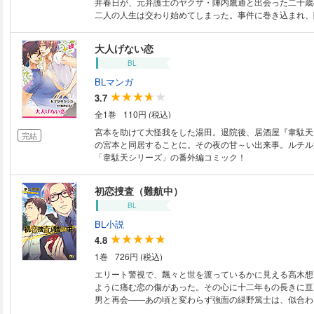
井春日が、元弁護士のヤクザ・陣内鷹通と出会った二十歳
二人の人生は交わり始めてしまった。事件に巻き込まれ、
を奪われても、憎みきれない春日。再会するたび肌を重ね
いは十年以上たった今でもすれ違ったままで――。 【お
大人げない恋
籍版には、紙版に収録されている口絵・挿絵は収録されて
BL
ストは表紙のみの収録となります。ご了承ください。
BLマンガ
3.7
全1巻
110円 (税込)
宮本を助けて大怪我をした湯田。退院後、居酒屋『韋駄天
完結
の宮本と同居することに。その夜の甘～い出来事。ルチル
「韋駄天シリーズ」の番外編コミック！
初恋捜査（難航中）
BL
BL小説
4.8
1巻
726円 (税込)
エリート警視で、飄々と世を渡っているかに見える高木想
ように痛む恋の傷があった。その心に十二年もの長きに亘
男と再会――あの頃と変わらず強面の緑野篤士は、似合わ
トをまとってパティシエになっていた。柄になく浮き足立