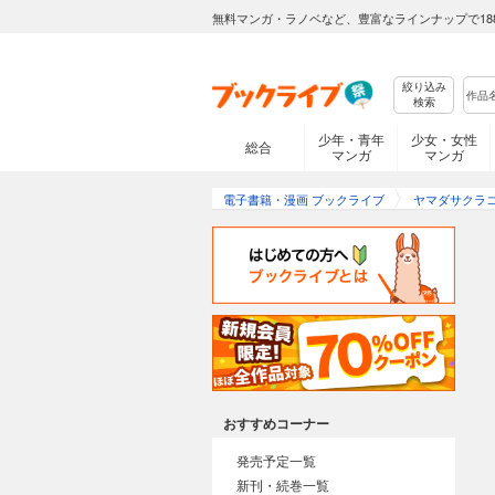
無料マンガ・ラノベなど、豊富なラインナップで18
絞り込み
検索
少年・青年
少女・女性
総合
マンガ
マンガ
電子書籍・漫画 ブックライブ
ヤマダサクラ
おすすめコーナー
発売予定一覧
新刊・続巻一覧