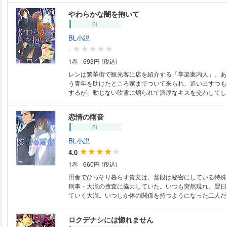
が、自身が担当する事件に緑野が深く関わっていると知り…
やわらかな闇を抱いて
わり】電子書籍版には、紙版に収録されている口絵・挿絵
BL
ません。イラストは表紙のみの収録となります。ご了承く
BL小説
-
1巻
693円 (税込)
レンは繁華街で観光客に店を紹介する「享楽案内人」。あ
う青年を助けたところ家までついて来られ、追い出すつも
するが、動じない吹雪に煽られて濃厚なキスを交わしてし
雪を意識するレン。だが吹雪はある目的のためにこの街へ
無法者たち蠢く街を舞台に緩やかにリンクする作品集。 
恋情の雨音
子書籍版には、紙版に収録されている口絵・挿絵は収録さ
BL
イラストは表紙のみの収録となります。ご了承ください。
BL小説
4.0
1巻
660円 (税込)
田舎でひっそり暮らす貴文は、普段は秘密にしている特殊
刑事・大瀧の捜査に協力していた。いつも突然現れ、翌日
ていく大瀧。いつしか体の関係を持つようになった二人だ
たわけではなく微妙な距離感を保ったままで――。でも、
は貴文の気持ちを映したかのように必ず雨が降っていて…
ロクデナシには惚れません
り】電子書籍版には、紙版に収録されている口絵・挿絵は