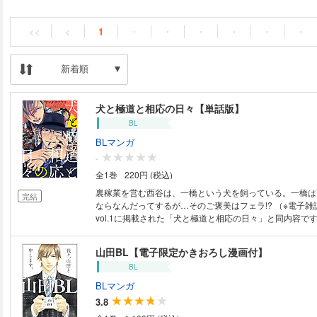
<<
<
1
・
・
・
・
・
・
新着順
犬と極道と相応の日々【単話版】
BL
BLマンガ
-
全1巻
220円 (税込)
裏稼業を営む西谷は、一橋という犬を飼っている。一橋は
完結
ならなんだってするが…そのご褒美はフェラ!? （※電子雑誌「
vol.1に掲載された「犬と極道と相応の日々」と同内容で
山田BL【電子限定かきおろし漫画付】
BL
BLマンガ
3.8