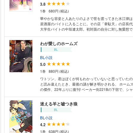
3.8
1巻
680円 (税込)
華やかな容姿と人あたりのよさで世を渡ってきた水江律は
居酒屋のバイトに入ることに。その店「韋駄天」の店長代
大学生バイトの中垣遼太郎。初対面の自分に対し無愛想で
感を抱く律だったが、ぶっきらぼうな中に時折やわらかな
に次第に惹かれて……? 【おことわり】電子書籍版には、
わが愛しのホームズ
ている口絵・挿絵は収録されていません。イラストは表紙
BL
ります。ご了承ください。
BL小説
5.0
1巻
880円 (税込)
ワトソン、君はぼくが何もわかっていないと思っていたのか
と読み違えたとき、最後の謎が解き明かされる、 ホーム
の傑作、22年ぶりに復刊! ベーカー街221Bの下宿で、シャーロック・ホー
ムズとともに暮らすワトソン博士。 ホームズのよき理解
である彼は、ホームズに対する秘めた想いを抱えたまま毎
迷える羊と嘘つき狼
た。 そんなある日、美しい夫人がホームズの元を訪れ、
BL
な言動について調べてほしいと告げる。 事件の解明が進
は自分とホームズの関係に向き合うこととなる――。 ホ
BL小説
の関係に新たな光を投げかけた、ホームズパスティーシュ
4.2
待望の復刊!
1巻
638円 (税込)