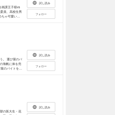
試し読み
画課王子様vs
紀委員、高校生男
フォロー
めちゃ可愛い同
その日、世界は
!!
試し読み
屋のバ
の海帆に体を売
フォロー
係と思って抱か
まう。そこへ舞
海帆を頼ること
たが、切羽詰ま
てくれた。さら
選ぶが、そこで
試し読み
望の医大生・花