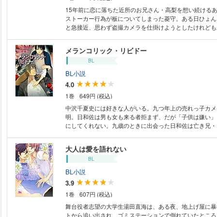
15年前に恋に落ちた近所のお兄さん・高梨を想い続ける
ストーカー行為が板についてしまった菱守。ある日ひょん
と急接近、思わず盗撮カメラを仕掛けようとしたけれども
メランコリック・リビドー
BL
BL小説
4.0
1巻
649円 (税込)
中沢千夏史には好きな人がいる。九つ年上の売れっ子カメ
明。日和佐は男も女も来る者拒まず、だが「子供は嫌い」
にしてくれない。九歳のときに出会った日和佐は亡き兄・
で、千夏史が恋心を抱いても叶わない存在でもあった。そ
なっても、千夏史の想いは募る一方だが……!?
大人は愛を語れない
BL
BL小説
3.9
1巻
607円 (税込)
舞台役者志望の大学生湯田直海は、ある夜、地上げ屋に暴
トから追い出され、ゴミステーションで倒れていたところ