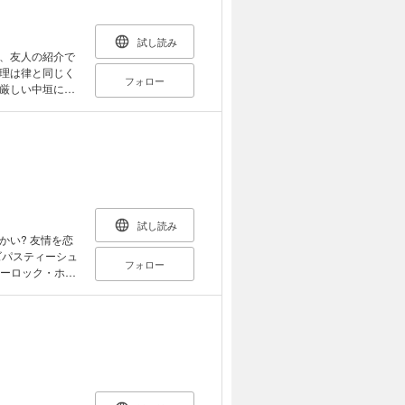
試し読み
、友人の紹介で
理は律と同じく
フォロー
厳しい中垣に反
笑顔を見せる彼
紙版に収録され
のみの収録とな
試し読み
い? 友情を恋
ズパスティーシュ
フォロー
者で事件の記録者
日を過ごしてい
同居女性の不可解
む中で、ワトソン
ームズとワトソン
の傑作、ファン