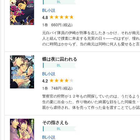
BL
せん。イラストは表紙のみの収録となります。ご了承くだ
BL小説
4.8
1巻
660円 (税込)
元白バイ隊員の伊崎が刑事を志したきっかけ、それが南元
人と組んで捜査に奔走する充実の日々――のはずが、憧れ
のに時間はかからず、当の南元は同時に何人も愛せると言
愛主義者だった。南元への尊敬と落胆と恋情の狭間で煩悶
崎は衝動的に「俺と寝てみますか」と持ちかけてしまい……
蝶は夜に囚われる
り】電子書籍版には、紙版に収録されている口絵・挿絵は
BL
せん。イラストは表紙のみの収録となります。ご了承くだ
BL小説
4.2
1巻
748円 (税込)
警察官の狩野が１２年もの間探していたのは、うだるよう
生の夏に出会った、作り物めいた綺麗な顔をした同級生・
親から虐待され、体を売って作った金を渡すことでしか認
彼の左手首には、幼少期に入れられた蝶の刺青があった。
にようやく探し当てた青伊は、重傷を負い麻薬中毒になっ
その指さえも
【おことわり】電子書籍版には、紙版に収録されている口
BL
されていません。イラストは表紙のみの収録となります。
い。
BL小説