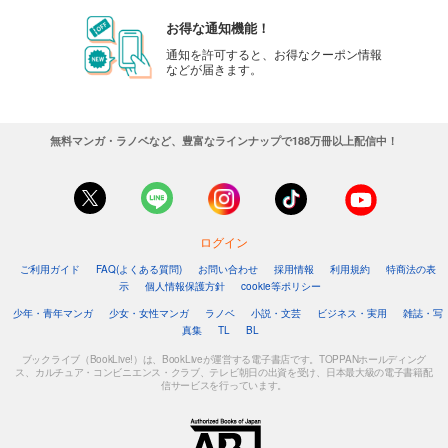
お得な通知機能！
通知を許可すると、お得なクーポン情報
などが届きます。
無料マンガ・ラノベなど、豊富なラインナップで188万冊以上配信中！
ログイン
ご利用ガイド
FAQ(よくある質問)
お問い合わせ
採用情報
利用規約
特商法の表
示
個人情報保護方針
cookie等ポリシー
少年・青年マンガ
少女・女性マンガ
ラノベ
小説・文芸
ビジネス・実用
雑誌・写
真集
TL
BL
ブックライブ（BookLive!）は、BookLiveが運営する電子書店です。TOPPANホールディング
ス、カルチュア・コンビニエンス・クラブ、テレビ朝日の出資を受け、日本最大級の電子書籍配
信サービスを行っています。