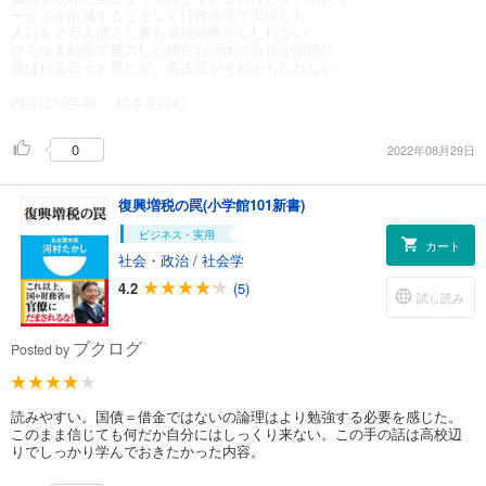
ービスを削減することなく行政改革で実現した
人口を７万人増えた事も減税効果かもしれない
ひろゆき動画で努力した地方自治体の首長が国民に
選ばれる云々と見たが、名古屋がそれかもしれない
内容は10年前
...続きを読む
0
2022年08月29日
復興増税の罠(小学館101新書)
ビジネス・実用
カート
社会・政治
/
社会学
4.2
(5)
試し読み
ブクログ
Posted by
読みやすい。国債＝借金ではないの論理はより勉強する必要を感じた。
このまま信じても何だか自分にはしっくり来ない。この手の話は高校辺
りでしっかり学んでおきたかった内容。