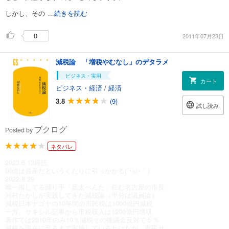
しかし、その
...続きを読む
0
2011年07月23日
減税論 「増税やむなし」のデタラメ
ビジネス・実用
カート
ビジネス・経済
/
経済
3.8
(9)
試し読み
ブクログ
Posted by
ネタバレ
2023.6.13再読
国債は資産だというくだりに引っかかる(´･ω･｀)
2022.8.29
唯一推してる踊り手「足太ぺんた」住む名古屋の市長
河村たかしが実践してきた減税論（半分は議員論）
減税日本ナゴヤの10年間の市民税は1000億円減税
一方、サキシル記事から市税収入は1200億円増収
著作では2010年のみ10％減税その後議会反対で５％
減税を現在に至るまで実施しているわけだが、市民サ