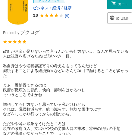
ビジネス・実用
カート
ビジネス・経済
/
経済
3.8
(9)
試し読み
ブクログ
Posted by
政府がお金が足りないって言うんだから仕方ないよ、なんて思っている
人は視野を広げるために読むべき一冊。
私自身はやや増税容認寄りの考えをもってるんだけど
減税することによる経済効果などいろんな項目で頷けるところが多かっ
た
まぁ一番納得できるのは
政府が徹底的に節約、倹約、節制をはかるべし
っつうところですかね
増税しても仕方ないと思っている私だけれども
それは、議員数減らす、給与減らす、無駄な団体つぶす
などをしっかり行ってからの話だから。
ただやや薄い印象をうけたところは
現在の政府収入、支出や今後の労働人口の推移、将来の税収の予想
などの議論がなかったことでしょうか。