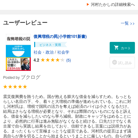
河村たかしの詳細検索へ
ユーザーレビュー
一覧
>>
復興増税の罠(小学館101新書)
ビジネス・実用
カート
社会・政治
/
社会学
4.2
(5)
試し読み
ブクログ
Posted by
震災復興費を賄うため。国が抱える膨大な借金を減らすため。もっとも
らしい名目の下、今、着々と大増税の準備が進められている。これに対
し河村氏は、増税で国民の活力を奪えば経済のパイは小さくなるだけ。
結局はさらなる増税が必要となり、それは際限のないものになると訴え
る。借金を減らしたいのなら寧ろ減税。財政にキャップをはめることに
より、必然的に行革は進み無駄がなくなると続ける。口先だけでなく名
古屋で自ら実践し結果を出しており、信頼できるし言葉には説得力があ
る。まったくもって至極まっとうな提言である。河村氏の提言はまず議
員自らが身を切ることから始まるというまことに厳しいもの。自らの保