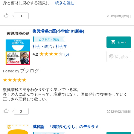
身と蓄財に腐心する議員に
...続きを読む
0
2012年08月20日
復興増税の罠(小学館101新書)
ビジネス・実用
カート
社会・政治
/
社会学
4.2
(5)
試し読み
ブクログ
Posted by
復興増税の罠をわかりやすく暴いている本。
多くの人に読んでもらって、増税ではなく、国債発行で復興をしていく
正しさを理解して欲しい。
0
2012年02月06日
減税論 「増税やむなし」のデタラメ