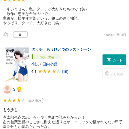
すいません、私、タッチが大好きなもので（笑）
原作に忠実な台詞の中で、
主役が、松平孝太郎という、視点の違う物語。
やっぱり、タッチ、大好きだ（笑）
0
2009年10月04日
タッチ もうひとつのラストシーン
小説・文芸
カート
小説
/
国内小説
4.1
(19)
試し読み
S
購入済み
もう少し
孝太郎視点の話。もう少し先まで読みたかった！
あの柏葉監督のしごきに耐えた辺りとか、コミックで描かれてない甲子
園部分とか読みたかったな。