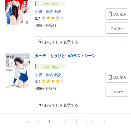
小説・文芸
小説
/
国内小説
試し読み
3.7
495円 (税込)
フォロー
あらすじを表示する
タッチ もうひとつのラストシーン
小説・文芸
小説
/
国内小説
試し読み
4.1
495円 (税込)
フォロー
あらすじを表示する
<<
<
1
・
・
・
>
>>