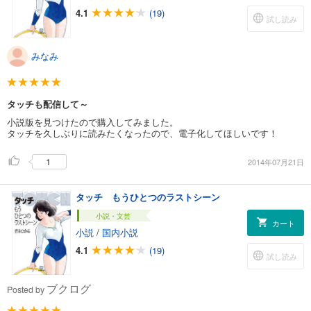
4.1
(19)
試し読み
みなみ
タッチも配信して～
小説版を見つけたので購入してみました。
タッチを久しぶりに読みたくなったので、電子化してほしいです！
1
2014年07月21日
タッチ もうひとつのラストシーン
小説・文芸
カート
小説
/
国内小説
4.1
(19)
試し読み
ブクログ
Posted by