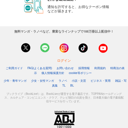
通知を許可すると、お得なクーポン情報
などが届きます。
無料マンガ・ラノベなど、豊富なラインナップで188万冊以上配信中！
ログイン
ご利用ガイド
FAQ(よくある質問)
お問い合わせ
採用情報
利用規約
特商法の表
示
個人情報保護方針
cookie等ポリシー
少年・青年マンガ
少女・女性マンガ
ラノベ
小説・文芸
ビジネス・実用
雑誌・写
真集
TL
BL
ブックライブ（BookLive!）は、BookLiveが運営する電子書店です。TOPPANホールディング
ス、カルチュア・コンビニエンス・クラブ、テレビ朝日の出資を受け、日本最大級の電子書籍配
信サービスを行っています。