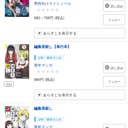
男性向けライトノベル
試し読み
-
682～726円 (税込)
フォロー
あらすじを表示する
編集長殺し【単行本】
少年・青年マンガ
青年マンガ
試し読み
-
990円 (税込)
フォロー
完結
あらすじを表示する
編集長殺し
少年・青年マンガ
青年マンガ