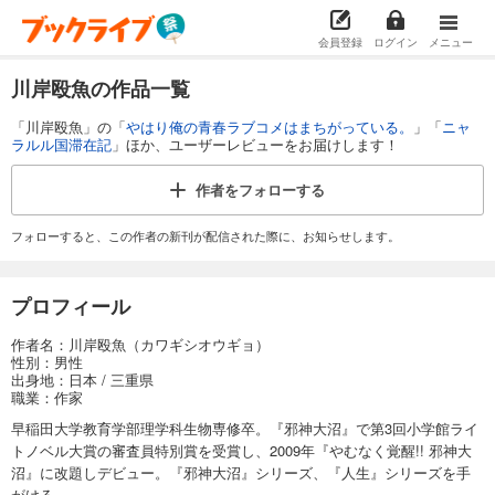
会員登録
ログイン
メニュー
川岸殴魚の作品一覧
「川岸殴魚」の「
やはり俺の青春ラブコメはまちがっている。
」「
ニャ
ラルル国滞在記
」ほか、ユーザーレビューをお届けします！
作者を
フォローする
フォローすると、この作者の新刊が配信された際に、お知らせします。
プロフィール
作者名：川岸殴魚（カワギシオウギョ）
性別：男性
出身地：日本 / 三重県
職業：作家
早稲田大学教育学部理学科生物専修卒。『邪神大沼』で第3回小学館ライ
トノベル大賞の審査員特別賞を受賞し、2009年『やむなく覚醒!! 邪神大
沼』に改題しデビュー。『邪神大沼』シリーズ、『人生』シリーズを手
がける。