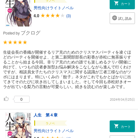
ラノベ
カート
男性向けライトノベル
4.0
(3)
試し読み
ブクログ
Posted by
生徒会長の香織が開催するリア充のためのクリスマスパーティを凌ぐほ
どのパーティを開催せよ、と第二新聞部部長の彩香が赤松に無茶振りす
ることから始まる今回。非リア充のための誰でも楽しめるクリパ開催に
向けて、いつもの読者参加型お悩み解決をこなしながら進んで行くわけ
ですが、相談員女子たちのクリスマスに関する認識が三者三様なのがツ
ボにはまります。特にいくみの「餃子」ネタがこれでもかとばかりに出
てきてそのたびに吹き出してしまいました。そして今回も赤松好きオー
ラが出ている梨乃の言動が可愛らしい。続きを読むのが楽しみです。
0
2024年04月25日
人生 第４章
ラノベ
カート
男性向けライトノベル