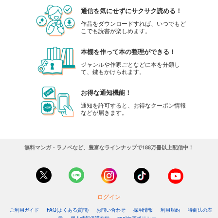
通信を気にせずにサクサク読める！
作品をダウンロードすれば、いつでもど
こでも読書が楽しめます。
本棚を作って本の整理ができる！
ジャンルや作家ごとなどに本を分類し
て、鍵もかけられます。
お得な通知機能！
通知を許可すると、お得なクーポン情報
などが届きます。
無料マンガ・ラノベなど、豊富なラインナップで188万冊以上配信中！
ログイン
ご利用ガイド
FAQ(よくある質問)
お問い合わせ
採用情報
利用規約
特商法の表
示
個人情報保護方針
cookie等ポリシー