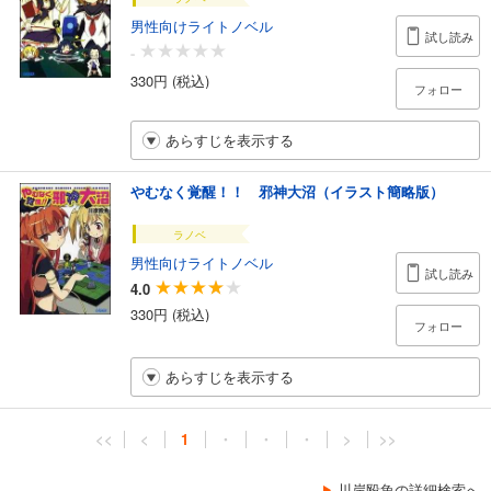
男性向けライトノベル
試し読み
-
330円 (税込)
フォロー
あらすじを表示する
やむなく覚醒！！ 邪神大沼（イラスト簡略版）
ラノベ
男性向けライトノベル
試し読み
4.0
330円 (税込)
フォロー
あらすじを表示する
<<
<
1
・
・
・
>
>>
川岸殴魚の詳細検索へ