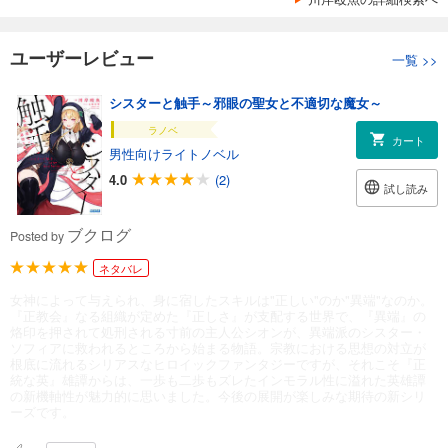
ユーザーレビュー
一覧
>>
シスターと触手～邪眼の聖女と不適切な魔女～
ラノベ
カート
男性向けライトノベル
4.0
(2)
試し読み
ブクログ
Posted by
ネタバレ
女神によって与えられ、身に宿したスキルは"正しい"のか"異端"なのか。
『正教会』なる組織が定めた『正しさ』が支配する世界で、『異端』の
烙印を押されて処刑される寸前の主人公シオンが、異端派のシスター・
ソフィアに救われるところから始まる物語。宗教における思想の対立が
根底に流れるシリアスなヒロイックファンタジーですが、それこそ『正
統な英』雄譚からは、一歩も二歩もズレたインモラル性に溢れた英雄譚
の新機軸性が魅力的に思いました。今後の展開が楽しみな期待の新シリ
ーズです。