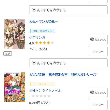
あらすじを表示する
人生～マンガの章～
少年・青年マンガ
少年マンガ
試し読み
4.0
759円 (税込)
フォロー
完結
あらすじを表示する
ガガガ文庫 電子特別合本 邪神大沼シリーズ
ラノベ
男性向けライトノベル
試し読み
-
5,016円 (税込)
フォロー