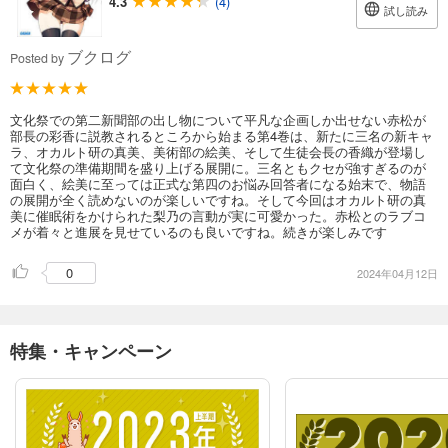
4.3
(4)
試し読み
ブクログ
Posted by
文化祭での第二新聞部の出し物について平凡な企画しか出せない赤松が
部長の彩香に説教されるところから始まる第4巻は、新たに三名の新キャ
ラ、オカルト研の真美、美術部の絵美、そして生徒会長の香織が登場し
て文化祭の準備期間を盛り上げる展開に。三名ともクセが強すぎるのが
面白く、絵美に至っては正式な第四のお悩み回答者になる始末で、物語
の展開が全く読めないのが楽しいですね。そして今回はオカルト研の真
美に催眠術をかけられた梨乃の言動が実に可愛かった。赤松とのラブコ
メが着々と進展を見せているのも良いですね。続きが楽しみです
0
2024年04月12日
特集・キャンペーン