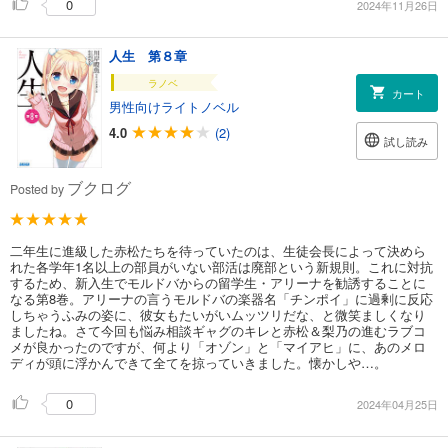
0
2024年11月26日
人生 第８章
ラノベ
カート
男性向けライトノベル
4.0
(2)
試し読み
ブクログ
Posted by
二年生に進級した赤松たちを待っていたのは、生徒会長によって決めら
れた各学年1名以上の部員がいない部活は廃部という新規則。これに対抗
するため、新入生でモルドバからの留学生・アリーナを勧誘することに
なる第8巻。アリーナの言うモルドバの楽器名「チンポイ」に過剰に反応
しちゃうふみの姿に、彼女もたいがいムッツリだな、と微笑ましくなり
ましたね。さて今回も悩み相談ギャグのキレと赤松＆梨乃の進むラブコ
メが良かったのですが、何より「オゾン」と「マイアヒ」に、あのメロ
ディが頭に浮かんできて全てを掠っていきました。懐かしや…。
0
2024年04月25日