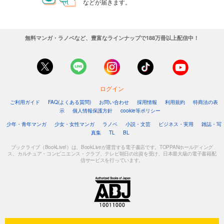
などが届きます。
無料マンガ・ラノベなど、豊富なラインナップで188万冊以上配信中！
ログイン
ご利用ガイド
FAQ(よくある質問)
お問い合わせ
採用情報
利用規約
特商法の表
示
個人情報保護方針
cookie等ポリシー
少年・青年マンガ
少女・女性マンガ
ラノベ
小説・文芸
ビジネス・実用
雑誌・写
真集
TL
BL
ブックライブ（BookLive!）は、BookLiveが運営する電子書店です。TOPPANホールディング
ス、カルチュア・コンビニエンス・クラブ、テレビ朝日の出資を受け、日本最大級の電子書籍配
信サービスを行っています。