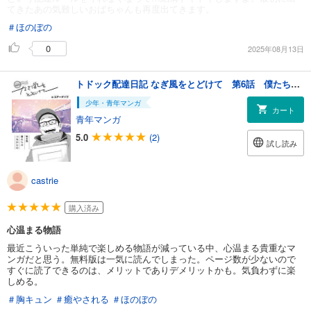
てきたあの気難しいおばちゃんも再度出てきます。
＃ほのぼの
0
2025年08月13日
トドック配達日記 なぎ風をとどけて 第6話 僕たちのつながる心
少年・青年マンガ
カート
青年マンガ
5.0
(2)
試し読み
castrie
購入済み
心温まる物語
最近こういった単純で楽しめる物語が減っている中、心温まる貴重なマ
ンガだと思う。無料版は一気に読んでしまった。ページ数が少ないので
すぐに読了できるのは、メリットでありデメリットかも。気負わずに楽
しめる。
＃胸キュン
＃癒やされる
＃ほのぼの