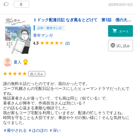
0
2025年05月12日
トドック配達日記 なぎ風をとどけて 第1話 僕の大切な6分間
少年・青年マンガ
カート
青年マンガ
4.5
(2)
試し読み
夏人
購入済み
謎の無料６話だったのですが、面白かったです。
コープ札幌さんの宅配日記をベースにしたヒューマンドラマだったんで
すね。
毎話著者さんが違っていて、でも画は同じ（似ている）で、
著者さんが脚本で、作画担当さんは別にいる？
どの話も心温まる素敵な物語でした。
我が家もコープ宅配を利用していますが、配達の忙しそうですよね。
時間を守ることも大切ですが、事故やケガの無い様に！そんな気持ちに
なりました。
＃癒やされる
＃ほのぼの
＃深い