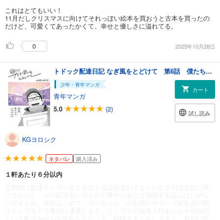
これはとてもいい！
11月だしクリスマスに向けてそれっぽい絵本を買おうと古本を買ったの
だけど、可愛くてあったかくて、幸せと優しさに溢れてる。
0
2025年10月28日
トドック配達日記 なぎ風をとどけて 第6話 僕たちのつながる心
少年・青年マンガ
カート
青年マンガ
5.0
(2)
試し読み
KGヨロシク
ネタバレ
購入済み
１軒あたり６分以内
定期的に配達をしていると自然と会話が交わすようになるのは当然の事
ですからし、その配達先に何らかの事件があらば放置する訳にはいかな
いですよね。今回はこのマンガの主人公・小松岡がそういう組合員の間
でトンデモナイ事件に遭遇します。そしてその結果１軒あたり６分以内
という配達ルールを守れなくなって…結構ドキドキしますよ。最初に出