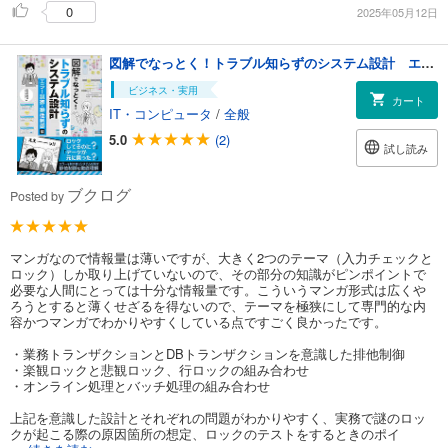
0
2025年05月12日
図解でなっとく！トラブル知らずのシステム設計 エラー制御・排他制御編
ビジネス・実用
カート
IT・コンピュータ
/
全般
5.0
(2)
試し読み
ブクログ
Posted by
マンガなので情報量は薄いですが、大きく2つのテーマ（入力チェックと
ロック）しか取り上げていないので、その部分の知識がピンポイントで
必要な人間にとっては十分な情報量です。こういうマンガ形式は広くや
ろうとすると薄くせざるを得ないので、テーマを極狭にして専門的な内
容かつマンガでわかりやすくしている点ですごく良かったです。
・業務トランザクションとDBトランザクションを意識した排他制御
・楽観ロックと悲観ロック、行ロックの組み合わせ
・オンライン処理とバッチ処理の組み合わせ
上記を意識した設計とそれぞれの問題がわかりやすく、実務で謎のロッ
クが起こる際の原因箇所の想定、ロックのテストをするときのポイ