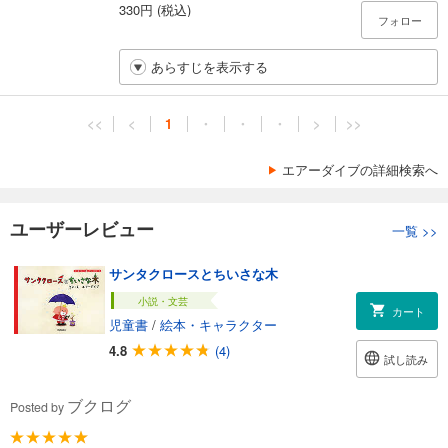
330円 (税込)
フォロー
あらすじを表示する
<<
<
1
・
・
・
>
>>
エアーダイブの詳細検索へ
ユーザーレビュー
一覧
>>
サンタクロースとちいさな木
小説・文芸
カート
児童書
/
絵本・キャラクター
4.8
(4)
試し読み
ブクログ
Posted by