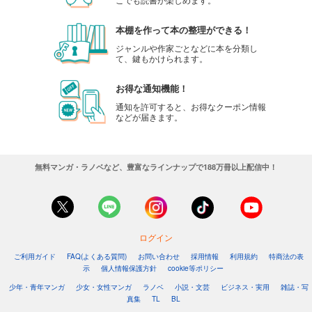
本棚を作って本の整理ができる！
ジャンルや作家ごとなどに本を分類し
て、鍵もかけられます。
お得な通知機能！
通知を許可すると、お得なクーポン情報
などが届きます。
無料マンガ・ラノベなど、豊富なラインナップで188万冊以上配信中！
ログイン
ご利用ガイド
FAQ(よくある質問)
お問い合わせ
採用情報
利用規約
特商法の表
示
個人情報保護方針
cookie等ポリシー
少年・青年マンガ
少女・女性マンガ
ラノベ
小説・文芸
ビジネス・実用
雑誌・写
真集
TL
BL