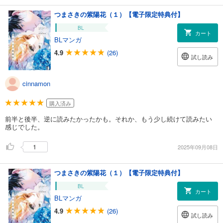
つまさきの紫陽花（１）【電子限定特典付】
BL
カート
BLマンガ
4.9
(26)
試し読み
cinnamon
購入済み
前半と後半、逆に読みたかったかも。それか、もう少し続けて読みたい
感じでした。
1
2025年09月08日
つまさきの紫陽花（１）【電子限定特典付】
BL
カート
BLマンガ
4.9
(26)
試し読み