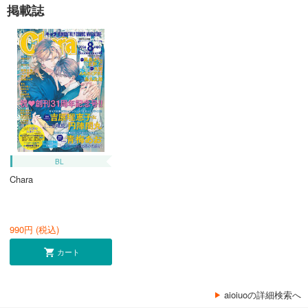
掲載誌
BL
Chara
990
円 (税込)
カート
aioiuoの詳細検索へ