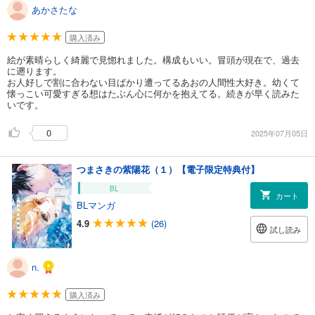
あかさたな
購入済み
絵が素晴らしく綺麗で見惚れました。構成もいい。冒頭が現在で、過去
に遡ります。
お人好しで割に合わない目ばかり遭ってるあおの人間性大好き。幼くて
懐っこい可愛すぎる想はたぶん心に何かを抱えてる。続きが早く読みた
いです。
0
2025年07月05日
つまさきの紫陽花（１）【電子限定特典付】
BL
カート
BLマンガ
4.9
(26)
試し読み
n.
購入済み