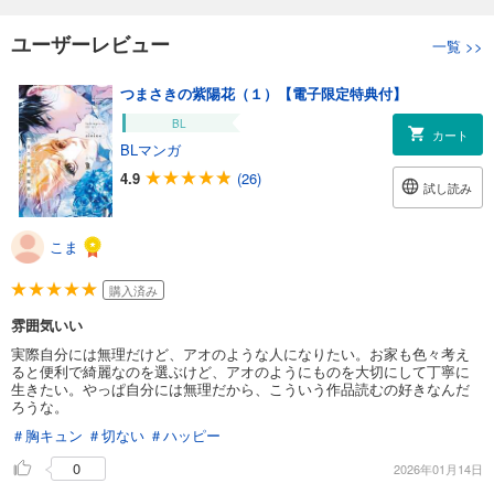
ユーザーレビュー
一覧
>>
つまさきの紫陽花（１）【電子限定特典付】
BL
カート
BLマンガ
4.9
(26)
試し読み
こま
購入済み
雰囲気いい
実際自分には無理だけど、アオのような人になりたい。お家も色々考え
ると便利で綺麗なのを選ぶけど、アオのようにものを大切にして丁寧に
生きたい。やっぱ自分には無理だから、こういう作品読むの好きなんだ
ろうな。
＃胸キュン
＃切ない
＃ハッピー
0
2026年01月14日