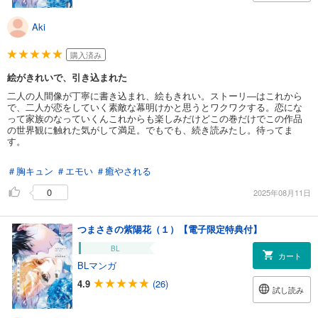
Aki
購入済み
絵がきれいで、引き込まれた
二人の人間像が丁寧に書き込まれ、絵もきれい。ストーリ―はこれから
で、二人が恋をしていく素敵な幕明けかと思うとワクワクする。恋にな
って家族のなっていくんこれからも楽しみだけどこの巻だけでこの作品
の世界観に触れた気がして満足。でもでも、続き読みたし。待ってま
す。
＃胸キュン
＃エモい
＃癒やされる
0
2025年08月11日
つまさきの紫陽花（１）【電子限定特典付】
BL
カート
BLマンガ
4.9
(26)
試し読み