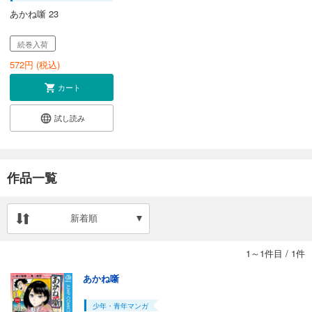
あかね噺 23
続巻入荷
572
円 (税込)
カート
試し読み
作品一覧
新着順
1～1件目
/
1件
あかね噺
少年・青年マンガ