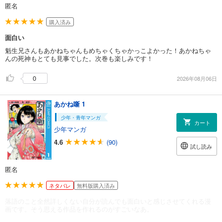
匿名
購入済み
面白い
魁生兄さんもあかねちゃんもめちゃくちゃかっこよかった！あかねちゃ
んの死神もとても見事でした。次巻も楽しみです！
0
2026年08月06日
あかね噺 1
少年・青年マンガ
カート
少年マンガ
4.6
(90)
試し読み
匿名
ネタバレ
無料版購入済み
落語のこと全然詳しくない自分が読んでも面白いと感じさせてくれる漫
画です。そう思える作品を作れるのがすごいなあ。