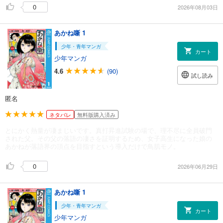
0
2026年08月03日
あかね噺 1
少年・青年マンガ
カート
少年マンガ
4.6
(90)
試し読み
匿名
ネタバレ
無料版購入済み
とにかく熱量が凄まじいです。真打昇進試験の場で、理不尽に全員破門
された父。その父の落語の凄さを証明するため、女子高生になった娘の
あかねが落語界の頂点を目指すという導入だけで鳥肌モノ。
0
2026年06月29日
あかね噺 1
少年・青年マンガ
カート
少年マンガ