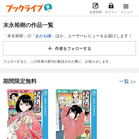
会員登録
ログイン
メニュー
末永裕樹の作品一覧
「末永裕樹」の「
あかね噺
」ほか、ユーザーレビューをお届けします！
作者を
フォローする
フォローすると、この作者の新刊が配信された際に、お知らせします。
期間限定無料
一覧
>>