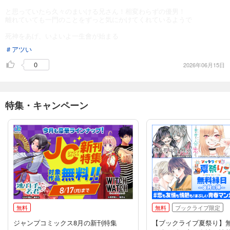
と思っていたら久々のまいける兄さん！相変わらずの優男！
離れていても一門のことをずっと気にかけてくれているようで
死神をあげ、いよいよ一生會が始まる
＃アツい
0
2026年06月15日
特集・キャンペーン
無料
無料
ブックライブ限定
ジャンプコミックス8月の新刊特集
【ブックライブ夏祭り】無