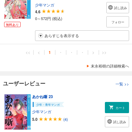
少年マンガ
試し読み
4.6
0～572円 (税込)
フォロー
無料あり
あらすじを表示する
<<
<
1
・
・
・
>
>>
末永裕樹の詳細検索へ
ユーザーレビュー
一覧
>>
あかね噺 23
少年・青年マンガ
カート
少年マンガ
5.0
(4)
試し読み