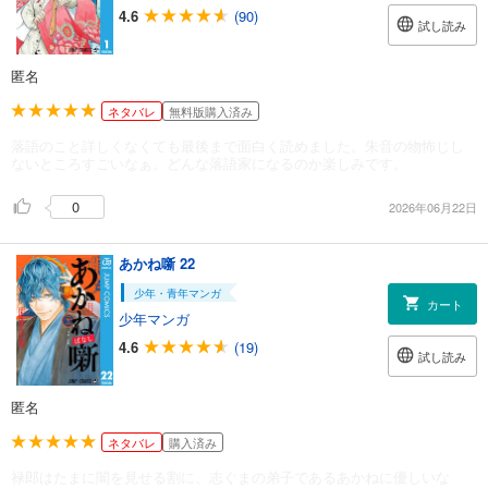
4.6
(90)
試し読み
匿名
ネタバレ
無料版購入済み
落語のこと詳しくなくても最後まで面白く読めました。朱音の物怖じし
ないところすごいなぁ。どんな落語家になるのか楽しみです。
0
2026年06月22日
あかね噺 22
少年・青年マンガ
カート
少年マンガ
4.6
(19)
試し読み
匿名
ネタバレ
購入済み
禄郎はたまに闇を見せる割に、志ぐまの弟子であるあかねに優しいな