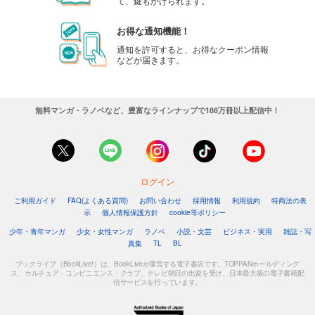
て、鍵もかけられます。
お得な通知機能！
通知を許可すると、お得なクーポン情報
などが届きます。
無料マンガ・ラノベなど、豊富なラインナップで188万冊以上配信中！
ログイン
ご利用ガイド
FAQ(よくある質問)
お問い合わせ
採用情報
利用規約
特商法の表
示
個人情報保護方針
cookie等ポリシー
少年・青年マンガ
少女・女性マンガ
ラノベ
小説・文芸
ビジネス・実用
雑誌・写
真集
TL
BL
ブックライブ（BookLive!）は、BookLiveが運営する電子書店です。TOPPANホールディング
ス、カルチュア・コンビニエンス・クラブ、テレビ朝日の出資を受け、日本最大級の電子書籍配
信サービスを行っています。